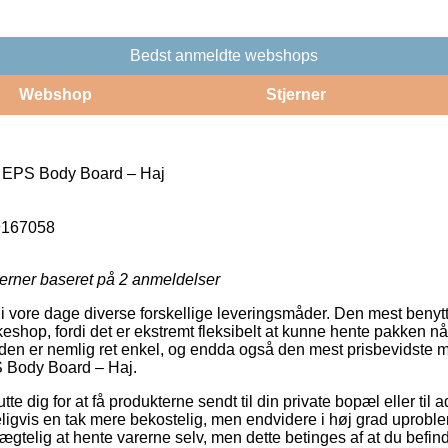
Bedst anmeldte webshops
Webshop
Stjerner
 EPS Body Board – Haj
9167058
jerner baseret på
2
anmeldelser
i vore dage diverse forskellige leveringsmåder. Den mest benyt
kkeshop, fordi det er ekstremt fleksibelt at kunne hente pakken nå
en er nemlig ret enkel, og endda også den mest prisbevidste mu
 Body Board – Haj.
tte dig for at få produkterne sendt til din private bopæl eller til
igvis en tak mere bekostelig, men endvidere i høj grad uprobl
nægtelig at hente varerne selv, men dette betinges af at du befin