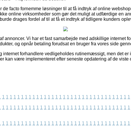
de facto fornemme løsninger til at få indtryk af online websho
kke online virksomheder som gør det muligt at udfærdige en an
burde drages fordel af til at få et indtryk af tidligere kunders ople
 af annoncer. Vi har et fast samarbejde med adskillige internet f
odukter, og opnår betaling forudsat en bruger fra vores side gen
 internet forhandlere vedligeholdes rutinemæssigt, men det er ik
der kan være implementeret efter seneste opdatering af de viste 
1
1
1
1
1
1
1
1
1
1
1
1
1
1
1
1
1
1
1
1
1
1
1
1
1
1
1
1
1
1
1
1
1
1
1
1
1
1
1
1
1
1
1
1
1
1
1
1
1
1
1
1
1
1
1
1
1
1
1
1
1
1
1
1
1
1
1
1
1
1
1
1
1
1
1
1
1
1
1
1
1
1
1
1
1
1
1
1
1
1
1
1
1
1
1
1
1
1
1
1
1
1
1
1
1