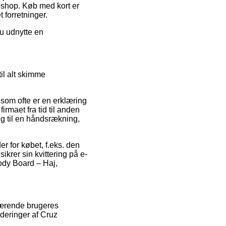
bshop. Køb med kort er
 forretninger.
du udnytte en
il alt skimme
som ofte er en erklæring
irmaet fra tid til anden
ng til en håndsrækning,
er for købet, f.eks. den
sikrer sin kvittering på e-
ody Board – Haj,
nværende brugeres
deringer af Cruz