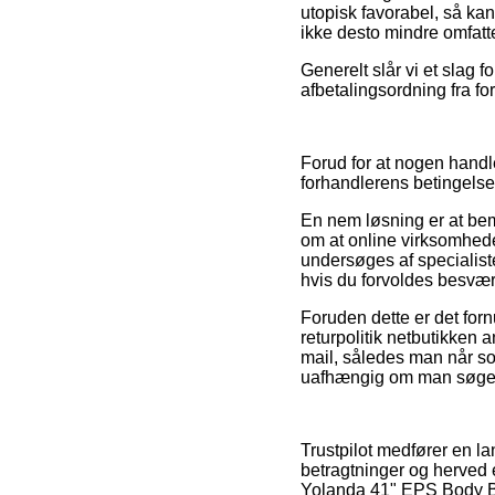
utopisk favorabel, så ka
ikke desto mindre omfatte
Generelt slår vi et slag 
afbetalingsordning fra for
Forud for at nogen handl
forhandlerens betingelse
En nem løsning er at bem
om at online virksomheden 
undersøges af specialist
hvis du forvoldes besvær
Foruden dette er det forn
returpolitik netbutikken a
mail, således man når s
uafhængig om man søger e
Trustpilot medfører en l
betragtninger og herved 
Yolanda 41" EPS Body Boa