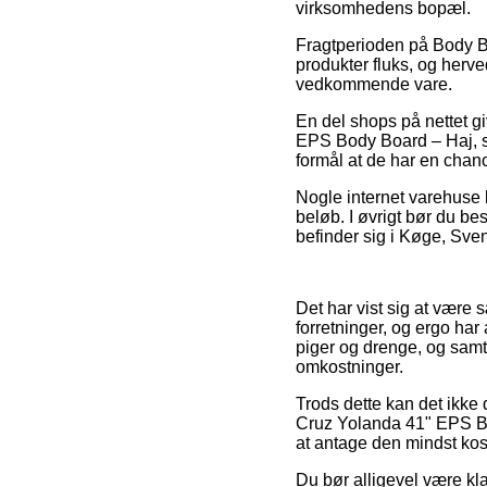
virksomhedens bopæl.
Fragtperioden på Body Bo
produkter fluks, og herve
vedkommende vare.
En del shops på nettet g
EPS Body Board – Haj, so
formål at de har en chanc
Nogle internet varehuse 
beløb. I øvrigt bør du be
befinder sig i Køge, Sven
Det har vist sig at være s
forretninger, og ergo har 
piger og drenge, og samti
omkostninger.
Trods dette kan det ikke 
Cruz Yolanda 41" EPS Bod
at antage den mindst kost
Du bør alligevel være kl