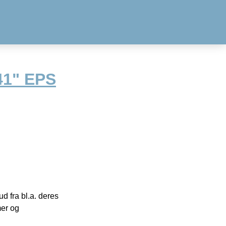
41" EPS
 fra bl.a. deres
mer og