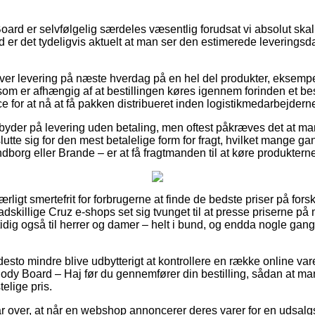
ard er selvfølgelig særdeles væsentlig forudsat vi absolut ska
d er det tydeligvis aktuelt at man ser den estimerede leveringsd
iver levering på næste hverdag på en hel del produkter, eksemp
m er afhængig af at bestillingen køres igennem forinden et besl
e for at nå at få pakken distribueret inden logistikmedarbejderne 
byder på levering uden betaling, men oftest påkræves det at man
slutte sig for den mest betalelige form for fragt, hvilket mange
dborg eller Brande – er at få fragtmanden til at køre produktern
ærligt smertefrit for forbrugerne at finde de bedste priser på forsk
adskillige Cruz e-shops set sig tvunget til at presse priserne på 
dig også til herrer og damer – helt i bund, og endda nogle gang
desto mindre blive udbytterigt at kontrollere en række online va
y Board – Haj før du gennemfører din bestilling, sådan at man 
elige pris.
ar over, at når en webshop annoncerer deres varer for en udsalgs