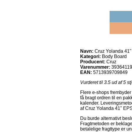
Navn:
Cruz Yolanda 41"
Kategori:
Body Board
Producent:
Cruz
Varenummer:
3936411
EAN:
5713939709849
Vurderet til
3.5
ud af 5 st
Flere e-shops frembyder 
få bragt ordren til en pa
kalender. Leveringsmetod
af Cruz Yolanda 41" EPS
Du burde alternativt beslu
Fragtmetoden er beklagel
betalelige fragttype er u