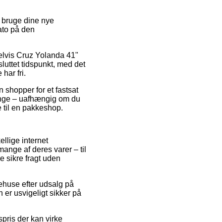
l bruge dine nye
ato på den
elvis Cruz Yolanda 41"
uttet tidspunkt, med det
har fri.
 shopper for et fastsat
 gange – uafhængig om du
e til en pakkeshop.
ellige internet
mange af deres varer – til
e sikre fragt uden
rehuse efter udsalg på
er usvigeligt sikker på
pris der kan virke