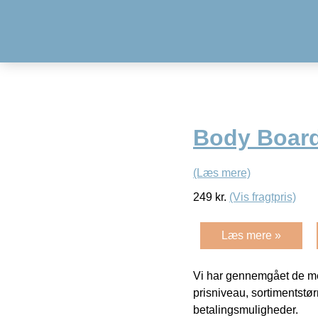
Body Board
(Læs mere)
249
kr.
(Vis fragtpris)
Læs mere »
Vi har gennemgået de mes
prisniveau, sortimentstø
betalingsmuligheder.