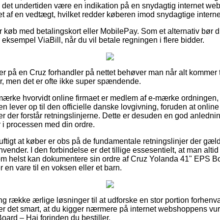
n det undertiden være en indikation på en snydagtig internet we
t af en vedtægt, hvilket redder køberen imod snydagtige internet
for køb med betalingskort eller MobilePay. Som et alternativ bør 
 eksempel ViaBill, når du vil betale regningen i flere bidder.
er på en Cruz forhandler på nettet behøver man når alt kommer t
r, men det er ofte ikke super spændende.
ærke hvorvidt online firmaet er medlem af e-mærke ordningen, 
lever op til den officielle danske lovgivning, foruden at online f
er der forstår retningslinjerne. Dette er desuden en god anledni
 i processen med din ordre.
uftigt at køber er obs på de fundamentale retningslinjer der gæld
nvender. I den forbindelse er det tillige essesentielt, at man altid 
om helst kan dokumentere sin ordre af Cruz Yolanda 41" EPS B
n vare til en voksen eller et barn.
ang række ærlige løsninger til at udforske en stor portion forhe
er det smart, at du kigger nærmere på internet webshoppens vur
rd – Haj forinden du bestiller.