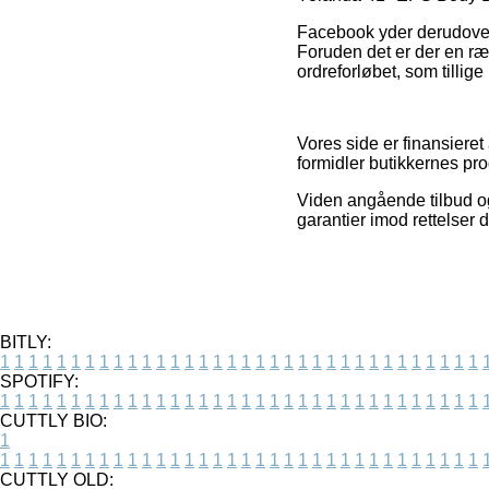
Facebook yder derudover 
Foruden det er der en ræ
ordreforløbet, som tillige 
Vores side er finansieret
formidler butikkernes pr
Viden angående tilbud og
garantier imod rettelser 
BITLY:
1
1
1
1
1
1
1
1
1
1
1
1
1
1
1
1
1
1
1
1
1
1
1
1
1
1
1
1
1
1
1
1
1
1
SPOTIFY:
1
1
1
1
1
1
1
1
1
1
1
1
1
1
1
1
1
1
1
1
1
1
1
1
1
1
1
1
1
1
1
1
1
1
CUTTLY BIO:
1
1
1
1
1
1
1
1
1
1
1
1
1
1
1
1
1
1
1
1
1
1
1
1
1
1
1
1
1
1
1
1
1
1
1
CUTTLY OLD: