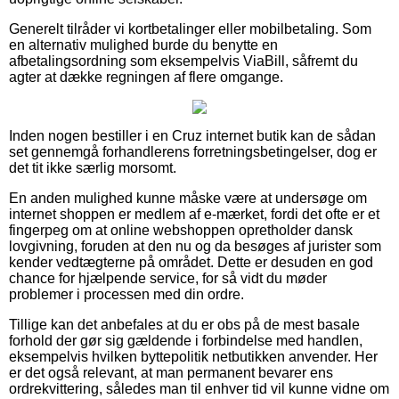
Generelt tilråder vi kortbetalinger eller mobilbetaling. Som
en alternativ mulighed burde du benytte en
afbetalingsordning som eksempelvis ViaBill, såfremt du
agter at dække regningen af flere omgange.
Inden nogen bestiller i en Cruz internet butik kan de sådan
set gennemgå forhandlerens forretningsbetingelser, dog er
det tit ikke særlig morsomt.
En anden mulighed kunne måske være at undersøge om
internet shoppen er medlem af e-mærket, fordi det ofte er et
fingerpeg om at online webshoppen opretholder dansk
lovgivning, foruden at den nu og da besøges af jurister som
kender vedtægterne på området. Dette er desuden en god
chance for hjælpende service, for så vidt du møder
problemer i processen med din ordre.
Tillige kan det anbefales at du er obs på de mest basale
forhold der gør sig gældende i forbindelse med handlen,
eksempelvis hvilken byttepolitik netbutikken anvender. Her
er det også relevant, at man permanent bevarer ens
ordrekvittering, således man til enhver tid vil kunne vidne om