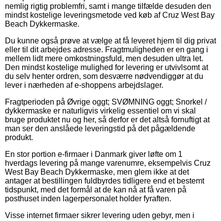
nemlig rigtig problemfri, samt i mange tilfælde desuden den
mindst kostelige leveringsmetode ved køb af Cruz West Bay
Beach Dykkermaske.
Du kunne også prøve at vælge at få leveret hjem til dig privat
eller til dit arbejdes adresse. Fragtmuligheden er en gang i
mellem lidt mere omkostningsfuld, men desuden ultra let.
Den mindst kostelige mulighed for levering er utvivlsomt at
du selv henter ordren, som desværre nødvendiggør at du
lever i nærheden af e-shoppens arbejdslager.
Fragtperioden på Øvrige oggt; SVØMNING oggt; Snorkel /
dykkermaske er naturligvis virkelig essentiel om vi skal
bruge produktet nu og her, så derfor er det altså fornuftigt at
man ser den anslåede leveringstid på det pågældende
produkt.
En stor portion e-firmaer i Danmark giver løfte om 1
hverdags levering på mange varenumre, eksempelvis Cruz
West Bay Beach Dykkermaske, men glem ikke at det
antager at bestillingen fuldbyrdes tidligere end et bestemt
tidspunkt, med det formål at de kan nå at få varen på
posthuset inden lagerpersonalet holder fyraften.
Visse internet firmaer sikrer levering uden gebyr, men i