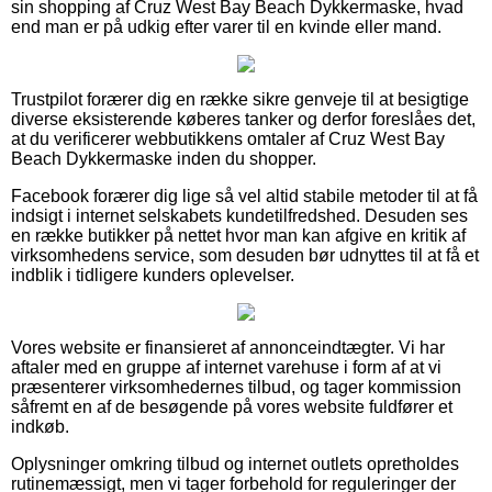
sin shopping af Cruz West Bay Beach Dykkermaske, hvad
end man er på udkig efter varer til en kvinde eller mand.
Trustpilot forærer dig en række sikre genveje til at besigtige
diverse eksisterende køberes tanker og derfor foreslåes det,
at du verificerer webbutikkens omtaler af Cruz West Bay
Beach Dykkermaske inden du shopper.
Facebook forærer dig lige så vel altid stabile metoder til at få
indsigt i internet selskabets kundetilfredshed. Desuden ses
en række butikker på nettet hvor man kan afgive en kritik af
virksomhedens service, som desuden bør udnyttes til at få et
indblik i tidligere kunders oplevelser.
Vores website er finansieret af annonceindtægter. Vi har
aftaler med en gruppe af internet varehuse i form af at vi
præsenterer virksomhedernes tilbud, og tager kommission
såfremt en af de besøgende på vores website fuldfører et
indkøb.
Oplysninger omkring tilbud og internet outlets opretholdes
rutinemæssigt, men vi tager forbehold for reguleringer der