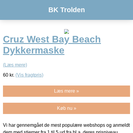
BK Trolden
Cruz West Bay Beach
Dykkermaske
(Læs mere)
60
kr.
(Vis fragtpris)
Læs mere »
Køb nu »
Vi har gennemgået de mest populære webshops og anmeldt
dem med stjerner fra 1 til 5 ud fra bl.a. deres prisniveau,