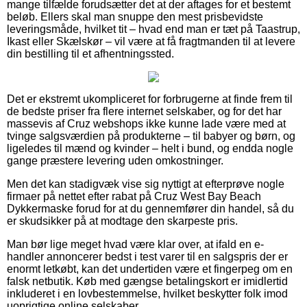
mange tilfælde forudsætter det at der aftages for et bestemt
beløb. Ellers skal man snuppe den mest prisbevidste
leveringsmåde, hvilket tit – hvad end man er tæt på Taastrup,
Ikast eller Skælskør – vil være at få fragtmanden til at levere
din bestilling til et afhentningssted.
Det er ekstremt ukompliceret for forbrugerne at finde frem til
de bedste priser fra flere internet selskaber, og for det har
massevis af Cruz webshops ikke kunne lade være med at
tvinge salgsværdien på produkterne – til babyer og børn, og
ligeledes til mænd og kvinder – helt i bund, og endda nogle
gange præstere levering uden omkostninger.
Men det kan stadigvæk vise sig nyttigt at efterprøve nogle
firmaer på nettet efter rabat på Cruz West Bay Beach
Dykkermaske forud for at du gennemfører din handel, så du
er skudsikker på at modtage den skarpeste pris.
Man bør lige meget hvad være klar over, at ifald en e-
handler annoncerer bedst i test varer til en salgspris der er
enormt letkøbt, kan det undertiden være et fingerpeg om en
falsk netbutik. Køb med gængse betalingskort er imidlertid
inkluderet i en lovbestemmelse, hvilket beskytter folk imod
uoprigtige online selskaber.