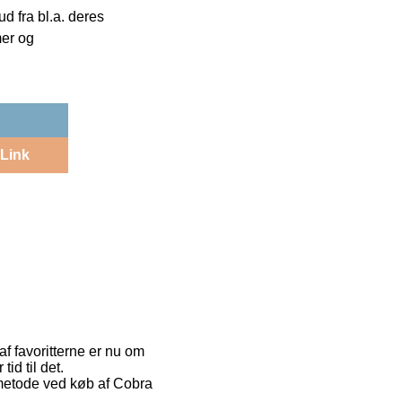
 fra bl.a. deres
mer og
Link
af favoritterne er nu om
id til det.
tmetode ved køb af Cobra