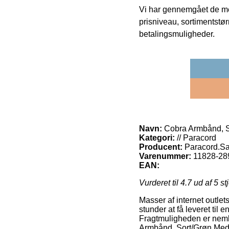
Vi har gennemgået de mes
prisniveau, sortimentstø
betalingsmuligheder.
Navn:
Cobra Armbånd, 
Kategori:
// Paracord
Producent:
Paracord.Sa
Varenummer:
11828-28
EAN:
Vurderet til
4.7
ud af 5 st
Masser af internet outlet
stunder at få leveret til 
Fragtmuligheden er nemli
Armbånd, Sort/Grøn Med