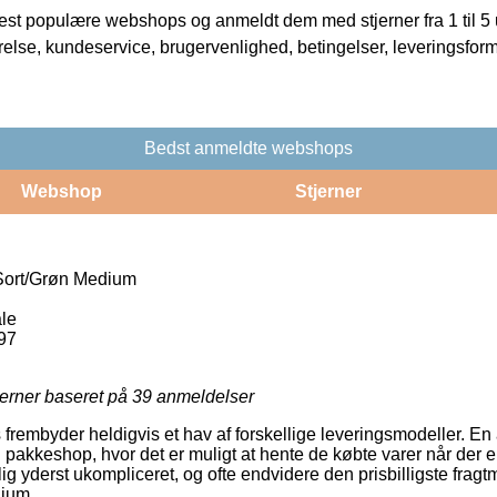
t populære webshops og anmeldt dem med stjerner fra 1 til 5 ud
rrelse, kundeservice, brugervenlighed, betingelser, leveringsfor
Bedst anmeldte webshops
Webshop
Stjerner
Sort/Grøn Medium
le
97
jerner baseret på
39
anmeldelser
s frembyder heldigvis et hav af forskellige leveringsmodeller. En 
en pakkeshop, hvor det er muligt at hente de købte varer når der er t
g yderst ukompliceret, og ofte endvidere den prisbilligste frag
ium.