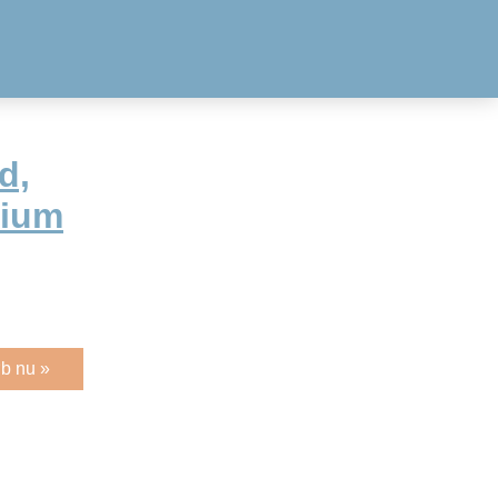
d,
dium
b nu »