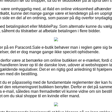
 Medium før du shopper, så du er skudsikker på at opnå den sk
være omhyggelig med, at ifald en online virksomhed afhænder d
letkøbt, kunne det mange gange være et kendetegn på en uoprigt
 side en del af en ordning, som passer på dig overfor snydagtig
med betalingskort eller MobilePay. Som alternativ kunne du vælge
såfremt du tilstræber at afbetale betalingen i flere bidder.
er på en Paracord.Sale e-butik behøver man i reglen gøre sig b
lser, det er dog mange gange ikke specielt ophidsende.
derfor være at bemærke om online butikken er e-mærket, fordi 
orhandleren lever op til de danske love, udover at webshoppen lø
ældende regulativer. Det er en rigtig god anledning til hjælpe
en med din bestilling.
 at du er påpasselig med de fundamentale reglementer der kan h
el den returneringsret butikken benytter. Derfor er det på samme
ra e-mail, således man fremadrettet vil kunne vidne om sin besti
 om du skal shoppe til en kvinde eller mand.