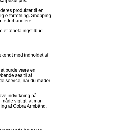
arpeste pris.
eres produkter til en
ig e-forretning. Shopping
e e-forhandlere.
 et afbetalingstilbud
ekendt med indholdet af
det burde være en
bende ses til af
nde service, når du møder
ave indvirkning på
 måde vigtigt, at man
lling af Cobra Armbånd,