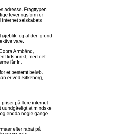
des adresse. Fragttypen
lige leveringsform er
 internet selskabets
 øjeblik, og af den grund
ektive vare.
s Cobra Armbånd,
ent tidspunkt, med det
ne får fri.
 for et bestemt beløb.
an er ved Silkeborg,
priser på flere internet
et uundgåeligt at mindske
l, og endda nogle gange
rmaer efter rabat på