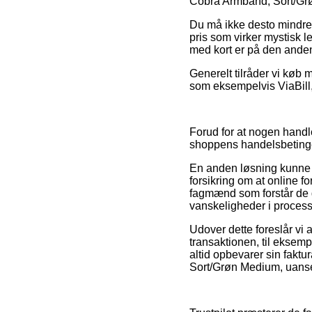
Cobra Armbånd, Sort/Grøn
Du må ikke desto mindre 
pris som virker mystisk 
med kort er på den anden
Generelt tilråder vi køb 
som eksempelvis ViaBill, 
Forud for at nogen handl
shoppens handelsbetinge
En anden løsning kunne 
forsikring om at online f
fagmænd som forstår de g
vanskeligheder i process
Udover dette foreslår vi
transaktionen, til eksemp
altid opbevarer sin faktu
Sort/Grøn Medium, uanset