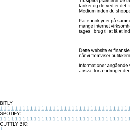
Trustpilot præsterer de 
tanker og derved er det f
Medium inden du shoppe
Facebook yder på samme m
mange internet virksomh
tages i brug til at få et i
Dette website er finansie
når vi fremviser butikker
Informationer angående v
ansvar for ændringer der 
BITLY:
1
1
1
1
1
1
1
1
1
1
1
1
1
1
1
1
1
1
1
1
1
1
1
1
1
1
1
1
1
1
1
1
1
1
SPOTIFY:
1
1
1
1
1
1
1
1
1
1
1
1
1
1
1
1
1
1
1
1
1
1
1
1
1
1
1
1
1
1
1
1
1
1
CUTTLY BIO:
1