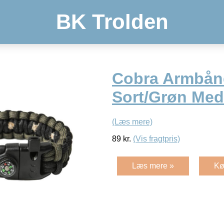
BK Trolden
Cobra Armbån
Sort/Grøn Me
(Læs mere)
89
kr.
(Vis fragtpris)
Læs mere »
Kø