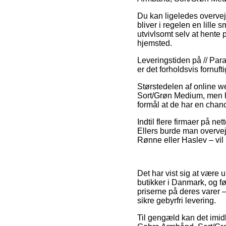
Du kan ligeledes overveje
bliver i regelen en lill
utvivlsomt selv at hente 
hjemsted.
Leveringstiden på // Para
er det forholdsvis fornuf
Størstedelen af online w
Sort/Grøn Medium, men hu
formål at de har en chan
Indtil flere firmaer på ne
Ellers burde man overvej
Rønne eller Haslev – vil b
Det har vist sig at være u
butikker i Danmark, og fø
priserne på deres varer 
sikre gebyrfri levering.
Til gengæld kan det imidl