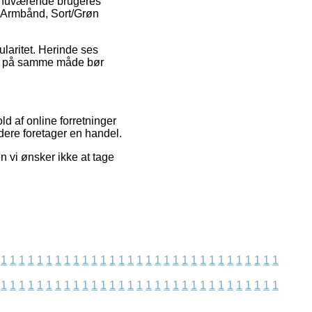
ke nuværende brugeres
ra Armbånd, Sort/Grøn
laritet. Herinde ses
som på samme måde bør
ld af online forretninger
dere foretager en handel.
 vi ønsker ikke at tage
1
1
1
1
1
1
1
1
1
1
1
1
1
1
1
1
1
1
1
1
1
1
1
1
1
1
1
1
1
1
1
1
1
1
1
1
1
1
1
1
1
1
1
1
1
1
1
1
1
1
1
1
1
1
1
1
1
1
1
1
1
1