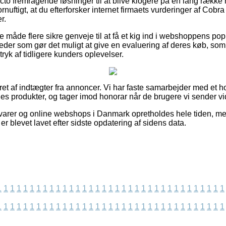
facto fremragende løsninger til at blive klogere på en lang ræk
ornuftigt, at du efterforsker internet firmaets vurderinger af Cob
r.
åde flere sikre genveje til at få et kig ind i webshoppens popu
eder som gør det muligt at give en evaluering af deres køb, 
ndtryk af tidligere kunders oplevelser.
ret af indtægter fra annoncer. Vi har faste samarbejder med et ho
nes produkter, og tager imod honorar når de brugere vi sender vi
arer og online webshops i Danmark opretholdes hele tiden, men
er blevet lavet efter sidste opdatering af sidens data.
1
1
1
1
1
1
1
1
1
1
1
1
1
1
1
1
1
1
1
1
1
1
1
1
1
1
1
1
1
1
1
1
1
1
1
1
1
1
1
1
1
1
1
1
1
1
1
1
1
1
1
1
1
1
1
1
1
1
1
1
1
1
1
1
1
1
1
1
1
1