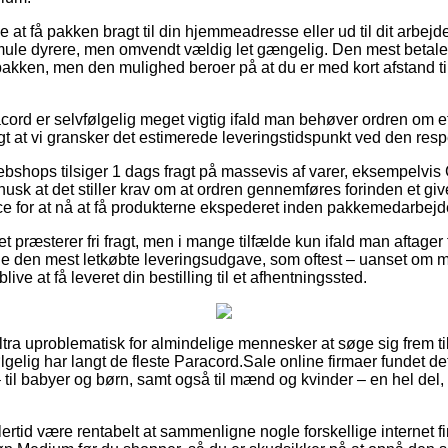
 at få pakken bragt til din hjemmeadresse eller ud til dit arbej
e smule dyrere, men omvendt vældig let gængelig. Den mest betale
pakken, men den mulighed beroer på at du er med kort afstand til
cord er selvfølgelig meget vigtig ifald man behøver ordren om et
tigt at vi gransker det estimerede leveringstidspunkt ved den resp
ebshops tilsiger 1 dags fragt på massevis af varer, eksempelvi
sk at det stiller krav om at ordren gennemføres forinden et giv
ce for at nå at få produkterne ekspederet inden pakkemedarbejder
ttet præsterer fri fragt, men i mange tilfælde kun ifald man aftager
e den mest letkøbte leveringsudgave, som oftest – uanset om m
live at få leveret din bestilling til et afhentningssted.
ltra uproblematisk for almindelige mennesker at søge sig frem til 
lgelig har langt de fleste Paracord.Sale online firmaer fundet d
– til babyer og børn, samt også til mænd og kvinder – en hel de
ertid være rentabelt at sammenligne nogle forskellige internet fi