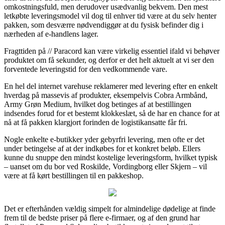
omkostningsfuld, men derudover usædvanlig bekvem. Den mest
letkøbte leveringsmodel vil dog til enhver tid være at du selv henter
pakken, som desværre nødvendiggør at du fysisk befinder dig i
nærheden af e-handlens lager.
Fragttiden på // Paracord kan være virkelig essentiel ifald vi behøver
produktet om få sekunder, og derfor er det helt aktuelt at vi ser den
forventede leveringstid for den vedkommende vare.
En hel del internet varehuse reklamerer med levering efter en enkelt
hverdag på massevis af produkter, eksempelvis Cobra Armbånd,
Army Grøn Medium, hvilket dog betinges af at bestillingen
indsendes forud for et bestemt klokkeslæt, så de har en chance for at
nå at få pakken klargjort forinden de logistikansatte får fri.
Nogle enkelte e-butikker yder gebyrfri levering, men ofte er det
under betingelse af at der indkøbes for et konkret beløb. Ellers
kunne du snuppe den mindst kostelige leveringsform, hvilket typisk
– uanset om du bor ved Roskilde, Vordingborg eller Skjern – vil
være at få kørt bestillingen til en pakkeshop.
Det er efterhånden vældig simpelt for almindelige dødelige at finde
frem til de bedste priser på flere e-firmaer, og af den grund har