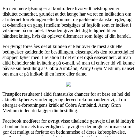
En nemmere løsning er at kontrollere hvorvidt netshoppen er
tilsluttet e-mærket, grundet at det længe har været en indikation om
at internet forretningen efterkommer de gældende danske regler, og
at e-handlen en gang i mellem besigtiges af fagfolk som er indført i
vilkårene på området. Desuden giver det dig lejlighed til en
håndsrækning, hvis du oplever dilemmaer som følge af din handel.
For øvrigt foreslåes det at kunden er klar over de mest aktuelle
betingelser gældende for bestillingen, eksempelvis den returrettighed
shoppen kører med. I relation til det er det også essesentielt, at man
altid beholder sin kvittering på e-mail, så man til enhver tid vil kunne
påvise sin bestilling af Cobra Armbånd, Army Grøn Medium, uanset
om man er på indkøb til en herre eller dame.
Trustpilot resulterer i altid fantastiske chancer for at bese en hel del
aktuelle køberes vurderinger og derved rekommanderer vi, at du
eftergår e-forretningens kritik af Cobra Armbånd, Army Grøn
Medium inden du lægger din bestilling.
Facebook medfører for øvrigt visse tiltalende genveje til at få indtryk
af online firmaets troværdighed. I øvrigt er der nogle e-firmaer som
gør det muligt at forfatte en bedømmelse af deres købsoplevelse,