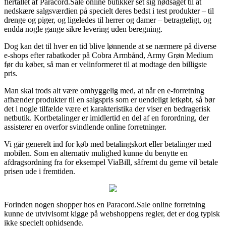
flertallet af Paracord.Sale online butikker set sig nødsaget til at
nedskære salgsværdien på specielt deres bedst i test produkter – til
drenge og piger, og ligeledes til herrer og damer – betragteligt, og
endda nogle gange sikre levering uden beregning.
Dog kan det til hver en tid blive lønnende at se nærmere på diverse
e-shops efter rabatkoder på Cobra Armbånd, Army Grøn Medium
før du køber, så man er velinformeret til at modtage den billigste
pris.
Man skal trods alt være omhyggelig med, at når en e-forretning
afhænder produkter til en salgspris som er uendeligt letkøbt, så bør
det i nogle tilfælde være et karakteristika der viser en bedragerisk
netbutik. Kortbetalinger er imidlertid en del af en forordning, der
assisterer en overfor svindlende online forretninger.
Vi går generelt ind for køb med betalingskort eller betalinger med
mobilen. Som en alternativ mulighed kunne du benytte en
afdragsordning fra for eksempel ViaBill, såfremt du gerne vil betale
prisen ude i fremtiden.
Forinden nogen shopper hos en Paracord.Sale online forretning
kunne de utvivlsomt kigge på webshoppens regler, det er dog typisk
ikke specielt ophidsende.