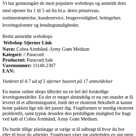
Vi har gennemgået de mest populære webshops og anmeldt dem
med stjerner fra 1 til 5 ud fra bl.a. deres prisniveau,
sortimentstørrelse, kundeservice, brugervenlighed, betingelser,
leveringsformer og betalingsmuligheder.
Bedst anmeldte webshops
Webshop
Stjerner
Link
Navn:
Cobra Armbånd, Army Grøn Medium
Kategori:
// Paracord
Producent:
Paracord.Sale
Varenummer:
11140-2307
EAN:
Vurderet til
4.7
ud af 5 stjerner baseret på
17
anmeldelser
En masse online shops tilbyder nu en hel del forskellige
leveringsmodeller. En der er meget almindelig er nu om stunder at få
leveret til et afhentningssted, fordi det er ekstremt fleksibelt at kunne
hente pakken lige når det passer dig. Fragtformen er nemlig ekstremt
problemfri, samt typisk desuden den prisbilligste mulighed for fragt
ved køb af Cobra Armbånd, Army Grøn Medium.
Du burde tillige planlægge at vælge at få udbragt til hvor du bor
eller til hvor du arbejder. Fragttypen viser sig undertiden en sjat mere