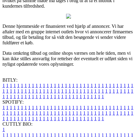
hvilket på samme måde må tages i brug til at få et indblik i
kundernes tilfredshed.
Denne hjemmeside er finansieret ved hjælp af annoncer. Vi har
aftaler med en gruppe internet outlets hvor vi annoncerer firmaernes
tilbud, og får betaling for så vidt den besøgende vi sender videre
fuldfører et køb.
Data omkring tilbud og online shops værnes om hele tiden, men vi
kan ikke stilles ansvarlig for rettelser der eventuelt er udført siden vi
nyligst opdaterede vores oplysninger.
BITLY:
1
1
1
1
1
1
1
1
1
1
1
1
1
1
1
1
1
1
1
1
1
1
1
1
1
1
1
1
1
1
1
1
1
1
1
1
1
1
1
1
1
1
1
1
1
1
1
1
1
1
1
1
1
1
1
1
1
1
1
1
1
1
1
1
1
1
1
1
1
1
1
1
1
1
1
1
1
1
1
1
1
1
1
1
1
1
1
1
1
1
1
1
1
1
1
1
1
1
1
1
SPOTIFY:
1
1
1
1
1
1
1
1
1
1
1
1
1
1
1
1
1
1
1
1
1
1
1
1
1
1
1
1
1
1
1
1
1
1
1
1
1
1
1
1
1
1
1
1
1
1
1
1
1
1
1
1
1
1
1
1
1
1
1
1
1
1
1
1
1
1
1
1
1
1
1
1
1
1
1
1
1
1
1
1
1
1
1
1
1
1
1
1
1
1
1
1
1
1
1
1
1
1
1
1
CUTTLY BIO:
1
1
1
1
1
1
1
1
1
1
1
1
1
1
1
1
1
1
1
1
1
1
1
1
1
1
1
1
1
1
1
1
1
1
1
1
1