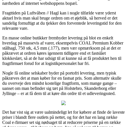
nærheden af internet webshoppens bopæl.
Fragttiden på Luftvåben // Hagl kan i nogle tilfælde være yderst
aktuel hvis man skal bruge ordren om et øjeblik, så herved er det
sandelig fornuftigt at du tjekker den forventede leveringstid for den
relevante vare.
En masse online butikker frembyder levering på blot en enkelt
hverdag på massevis af varer, eksempelvis COAL Premium Kobber
stålhagl, 750 stk, 4,5 mm (.177), men vær opmærksom på at det er
påkrævet at ordren køres igennem tidligere end et fastslået
klokkeslæt, så at de har udsigt til at kunne nå at få produktet hen til
fragtfirmaet forud for at logistikpersonalet har fri.
Nogle få online selskaber byder på portofri levering, men typisk
påkræves det at man køber for en fastsat pris. Som alternativ skulle
du overveje den mindst kostelige fragtform, som mange gange –
uanset om man befinder sig tæt på Holstebro, Skanderborg eller
Jyllinge – er at få dem til at køre din ordre til et udleveringssted.
Det har vist sig at være ualmindeligt let for købere at finde de laveste
priser i blandt flere outlets på nettet, og for det har en lang række
Coal e-firmaer set sig nødsaget til at reducere priserne på en række