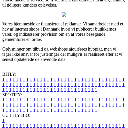
til tidligere kunders oplevelser.
Vores hjemmeside er finansieret af reklamer. Vi samarbejder med et
hav af internet shops i Danmark hvori vi publicerer butikkernes
varer, og indkasserer provision om en af vores besøgende
gennemfører en ordre.
Oplysninger om tilbud og webshops ajourføres hyppigt, men vi
tager ikke ansvar for justeringer der muligvis er realiseret efter at vi
senest opdaterede de anvendte data.
BITLY:
1
1
1
1
1
1
1
1
1
1
1
1
1
1
1
1
1
1
1
1
1
1
1
1
1
1
1
1
1
1
1
1
1
1
1
1
1
1
1
1
1
1
1
1
1
1
1
1
1
1
1
1
1
1
1
1
1
1
1
1
1
1
1
1
1
1
1
1
1
1
1
1
1
1
1
1
1
1
1
1
1
1
1
1
1
1
1
1
1
1
1
1
1
1
1
1
1
1
1
1
SPOTIFY:
1
1
1
1
1
1
1
1
1
1
1
1
1
1
1
1
1
1
1
1
1
1
1
1
1
1
1
1
1
1
1
1
1
1
1
1
1
1
1
1
1
1
1
1
1
1
1
1
1
1
1
1
1
1
1
1
1
1
1
1
1
1
1
1
1
1
1
1
1
1
1
1
1
1
1
1
1
1
1
1
1
1
1
1
1
1
1
1
1
1
1
1
1
1
1
1
1
1
1
1
CUTTLY BIO:
1
1
1
1
1
1
1
1
1
1
1
1
1
1
1
1
1
1
1
1
1
1
1
1
1
1
1
1
1
1
1
1
1
1
1
1
1