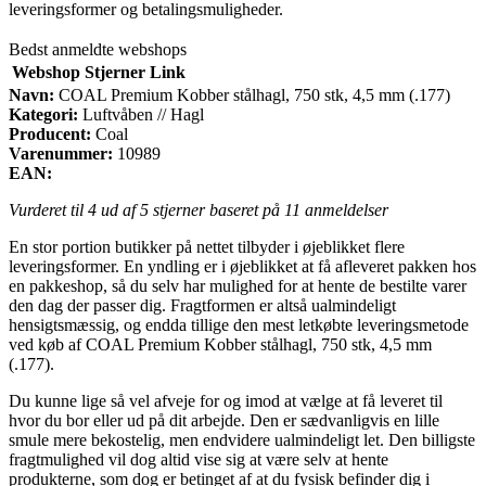
leveringsformer og betalingsmuligheder.
Bedst anmeldte webshops
Webshop
Stjerner
Link
Navn:
COAL Premium Kobber stålhagl, 750 stk, 4,5 mm (.177)
Kategori:
Luftvåben // Hagl
Producent:
Coal
Varenummer:
10989
EAN:
Vurderet til
4
ud af 5 stjerner baseret på
11
anmeldelser
En stor portion butikker på nettet tilbyder i øjeblikket flere
leveringsformer. En yndling er i øjeblikket at få afleveret pakken hos
en pakkeshop, så du selv har mulighed for at hente de bestilte varer
den dag der passer dig. Fragtformen er altså ualmindeligt
hensigtsmæssig, og endda tillige den mest letkøbte leveringsmetode
ved køb af COAL Premium Kobber stålhagl, 750 stk, 4,5 mm
(.177).
Du kunne lige så vel afveje for og imod at vælge at få leveret til
hvor du bor eller ud på dit arbejde. Den er sædvanligvis en lille
smule mere bekostelig, men endvidere ualmindeligt let. Den billigste
fragtmulighed vil dog altid vise sig at være selv at hente
produkterne, som dog er betinget af at du fysisk befinder dig i