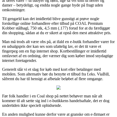
af deres varer – til babyer og børn, lige så vel som til herrer og
damer – betydeligt, og endda nogle gange byde på fragt uden
omkostninger.
Til gengæld kan det imidlertid blive gunstigt at prøve nogle
forskellige online forhandlere efter tilbud på COAL Premium
Kobber stålhagl, 750 stk, 4,5 mm (.177) forud for at du færdiggør
din shopping, sådan at du er sikret at opnå den mest attraktive pris.
Man må trods alt være obs på, at ifald en e-butik forhandler varer for
en udsalgspris der kan ses som ufattelig lav, er det tit være et
fingerpeg om en fup internet shop. Kortbestillinger er imidlertid
omfavnet af en ordning, der værner dig som køber imod snydagtige
internet foretagender.
Generelt slår vi et slag for køb med kort eller betalinger med
mobilen. Som alternativ bør du benytte et tilbud fra f.eks. ViaBill,
såfremt du har til hensigt at afbetale beløbet af flere omgange.
Før folk handler i en Coal shop på nettet behøver man når alt
kommer til alt sætte sig ind i e-butikkens handelsaftale, det er dog
undertiden ikke specielt ophidsende.
En anden mulighed kunne derfor være at granske om e-firmaet er