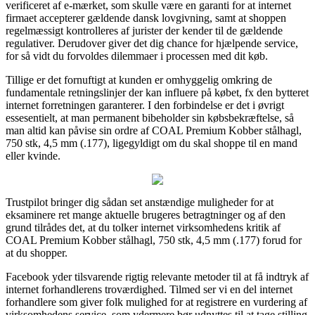
verificeret af e-mærket, som skulle være en garanti for at internet
firmaet accepterer gældende dansk lovgivning, samt at shoppen
regelmæssigt kontrolleres af jurister der kender til de gældende
regulativer. Derudover giver det dig chance for hjælpende service,
for så vidt du forvoldes dilemmaer i processen med dit køb.
Tillige er det fornuftigt at kunden er omhyggelig omkring de
fundamentale retningslinjer der kan influere på købet, fx den bytteret
internet forretningen garanterer. I den forbindelse er det i øvrigt
essesentielt, at man permanent bibeholder sin købsbekræftelse, så
man altid kan påvise sin ordre af COAL Premium Kobber stålhagl,
750 stk, 4,5 mm (.177), ligegyldigt om du skal shoppe til en mand
eller kvinde.
Trustpilot bringer dig sådan set anstændige muligheder for at
eksaminere ret mange aktuelle brugeres betragtninger og af den
grund tilrådes det, at du tolker internet virksomhedens kritik af
COAL Premium Kobber stålhagl, 750 stk, 4,5 mm (.177) forud for
at du shopper.
Facebook yder tilsvarende rigtig relevante metoder til at få indtryk af
internet forhandlerens troværdighed. Tilmed ser vi en del internet
forhandlere som giver folk mulighed for at registrere en vurdering af
virksomhedens service, som ydermere bør udnyttes til at tage stilling