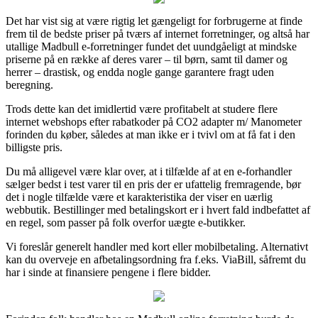
Det har vist sig at være rigtig let gængeligt for forbrugerne at finde
frem til de bedste priser på tværs af internet forretninger, og altså har
utallige Madbull e-forretninger fundet det uundgåeligt at mindske
priserne på en række af deres varer – til børn, samt til damer og
herrer – drastisk, og endda nogle gange garantere fragt uden
beregning.
Trods dette kan det imidlertid være profitabelt at studere flere
internet webshops efter rabatkoder på CO2 adapter m/ Manometer
forinden du køber, således at man ikke er i tvivl om at få fat i den
billigste pris.
Du må alligevel være klar over, at i tilfælde af at en e-forhandler
sælger bedst i test varer til en pris der er ufattelig fremragende, bør
det i nogle tilfælde være et karakteristika der viser en uærlig
webbutik. Bestillinger med betalingskort er i hvert fald indbefattet af
en regel, som passer på folk overfor uægte e-butikker.
Vi foreslår generelt handler med kort eller mobilbetaling. Alternativt
kan du overveje en afbetalingsordning fra f.eks. ViaBill, såfremt du
har i sinde at finansiere pengene i flere bidder.