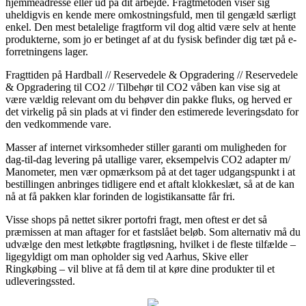
hjemmeadresse eller ud på dit arbejde. Fragtmetoden viser sig
uheldigvis en kende mere omkostningsfuld, men til gengæld særligt
enkel. Den mest betalelige fragtform vil dog altid være selv at hente
produkterne, som jo er betinget af at du fysisk befinder dig tæt på e-
forretningens lager.
Fragttiden på Hardball // Reservedele & Opgradering // Reservedele
& Opgradering til CO2 // Tilbehør til CO2 våben kan vise sig at
være vældig relevant om du behøver din pakke fluks, og herved er
det virkelig på sin plads at vi finder den estimerede leveringsdato for
den vedkommende vare.
Masser af internet virksomheder stiller garanti om muligheden for
dag-til-dag levering på utallige varer, eksempelvis CO2 adapter m/
Manometer, men vær opmærksom på at det tager udgangspunkt i at
bestillingen anbringes tidligere end et aftalt klokkeslæt, så at de kan
nå at få pakken klar forinden de logistikansatte får fri.
Visse shops på nettet sikrer portofri fragt, men oftest er det så
præmissen at man aftager for et fastslået beløb. Som alternativ må du
udvælge den mest letkøbte fragtløsning, hvilket i de fleste tilfælde –
ligegyldigt om man opholder sig ved Aarhus, Skive eller
Ringkøbing – vil blive at få dem til at køre dine produkter til et
udleveringssted.