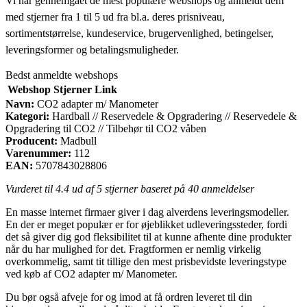
Vi har gennemgået de mest populære webshops og anmeldt dem
med stjerner fra 1 til 5 ud fra bl.a. deres prisniveau,
sortimentstørrelse, kundeservice, brugervenlighed, betingelser,
leveringsformer og betalingsmuligheder.
Bedst anmeldte webshops
Webshop
Stjerner
Link
Navn:
CO2 adapter m/ Manometer
Kategori:
Hardball // Reservedele & Opgradering // Reservedele &
Opgradering til CO2 // Tilbehør til CO2 våben
Producent:
Madbull
Varenummer:
112
EAN:
5707843028806
Vurderet til
4.4
ud af 5 stjerner baseret på
40
anmeldelser
En masse internet firmaer giver i dag alverdens leveringsmodeller.
En der er meget populær er for øjeblikket udleveringssteder, fordi
det så giver dig god fleksibilitet til at kunne afhente dine produkter
når du har mulighed for det. Fragtformen er nemlig virkelig
overkommelig, samt tit tillige den mest prisbevidste leveringstype
ved køb af CO2 adapter m/ Manometer.
Du bør også afveje for og imod at få ordren leveret til din