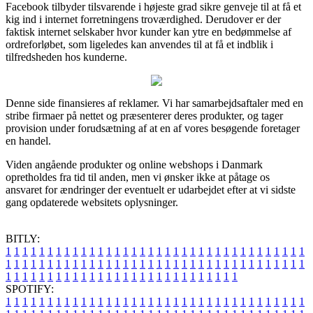
Facebook tilbyder tilsvarende i højeste grad sikre genveje til at få et
kig ind i internet forretningens troværdighed. Derudover er der
faktisk internet selskaber hvor kunder kan ytre en bedømmelse af
ordreforløbet, som ligeledes kan anvendes til at få et indblik i
tilfredsheden hos kunderne.
Denne side finansieres af reklamer. Vi har samarbejdsaftaler med en
stribe firmaer på nettet og præsenterer deres produkter, og tager
provision under forudsætning af at en af vores besøgende foretager
en handel.
Viden angående produkter og online webshops i Danmark
opretholdes fra tid til anden, men vi ønsker ikke at påtage os
ansvaret for ændringer der eventuelt er udarbejdet efter at vi sidste
gang opdaterede websitets oplysninger.
BITLY:
1
1
1
1
1
1
1
1
1
1
1
1
1
1
1
1
1
1
1
1
1
1
1
1
1
1
1
1
1
1
1
1
1
1
1
1
1
1
1
1
1
1
1
1
1
1
1
1
1
1
1
1
1
1
1
1
1
1
1
1
1
1
1
1
1
1
1
1
1
1
1
1
1
1
1
1
1
1
1
1
1
1
1
1
1
1
1
1
1
1
1
1
1
1
1
1
1
1
1
1
SPOTIFY:
1
1
1
1
1
1
1
1
1
1
1
1
1
1
1
1
1
1
1
1
1
1
1
1
1
1
1
1
1
1
1
1
1
1
1
1