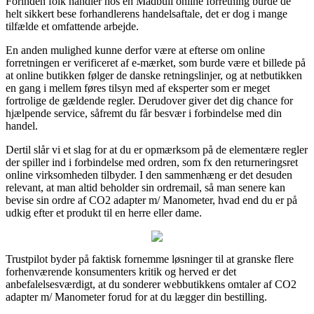
Forinden folk handler hos en Madbull online forretning burde de
helt sikkert bese forhandlerens handelsaftale, det er dog i mange
tilfælde et omfattende arbejde.
En anden mulighed kunne derfor være at efterse om online
forretningen er verificeret af e-mærket, som burde være et billede på
at online butikken følger de danske retningslinjer, og at netbutikken
en gang i mellem føres tilsyn med af eksperter som er meget
fortrolige de gældende regler. Derudover giver det dig chance for
hjælpende service, såfremt du får besvær i forbindelse med din
handel.
Dertil slår vi et slag for at du er opmærksom på de elementære regler
der spiller ind i forbindelse med ordren, som fx den returneringsret
online virksomheden tilbyder. I den sammenhæng er det desuden
relevant, at man altid beholder sin ordremail, så man senere kan
bevise sin ordre af CO2 adapter m/ Manometer, hvad end du er på
udkig efter et produkt til en herre eller dame.
Trustpilot byder på faktisk fornemme løsninger til at granske flere
forhenværende konsumenters kritik og herved er det
anbefalelsesværdigt, at du sonderer webbutikkens omtaler af CO2
adapter m/ Manometer forud for at du lægger din bestilling.