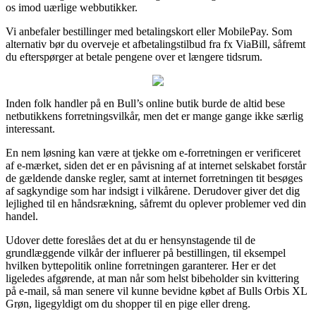
os imod uærlige webbutikker.
Vi anbefaler bestillinger med betalingskort eller MobilePay. Som
alternativ bør du overveje et afbetalingstilbud fra fx ViaBill, såfremt
du efterspørger at betale pengene over et længere tidsrum.
Inden folk handler på en Bull’s online butik burde de altid bese
netbutikkens forretningsvilkår, men det er mange gange ikke særlig
interessant.
En nem løsning kan være at tjekke om e-forretningen er verificeret
af e-mærket, siden det er en påvisning af at internet selskabet forstår
de gældende danske regler, samt at internet forretningen tit besøges
af sagkyndige som har indsigt i vilkårene. Derudover giver det dig
lejlighed til en håndsrækning, såfremt du oplever problemer ved din
handel.
Udover dette foreslåes det at du er hensynstagende til de
grundlæggende vilkår der influerer på bestillingen, til eksempel
hvilken byttepolitik online forretningen garanterer. Her er det
ligeledes afgørende, at man når som helst bibeholder sin kvittering
på e-mail, så man senere vil kunne bevidne købet af Bulls Orbis XL
Grøn, ligegyldigt om du shopper til en pige eller dreng.