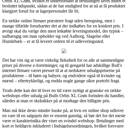
Orbis XL Grøn, hvilket er underforstået at bestillingen laves inden et
besluttet tidspunkt, sådan at de har mulighed for at nå at få produktet
klargjort forud for at lagerpersonalet får fri.
En række online firmaer præsterer fragt uden beregning, men i
mange tilfælde forudsætter det at der indkøbes for en konkret pris. I
øvrigt skal du vælge den mest letkøbte leveringsmodel, der typisk –
uafhængig om man opholder sig ved Aalborg, Slagelse eller
Humlebæk – er at få leveret ordren til et udleveringssted.
Det har vist sig at være virkelig fleksibelt for os alle at sammenligne
priser på diverse e-forretninger, og til gengæld har adskillige Bull’s
internet firmaer været presset til at at nedskære udsalgspriserne på
produkterne – til børn og babyer, og endvidere også til kvinder og
mænd – eftertrykkeligt, og endda nogle gange sikre portofri fragt.
Trods dette kan det til hver en tid være nyttigt at granske en række
webshops efter udsalg på Bulls Orbis XL Grøn forinden du handler,
således at man er skråsikker på at modtage den billigste pris.
Man må ikke desto mindre huske på, at hvis en online shop udlover
en vare til en salgspris der er enormt gunstig, så bør det for det meste
være et karakteristika der viser en svindel webshop. Betalinger med
kort er heldigvis inkluderet i Indsigelsesordningen, hvilket forsvarer