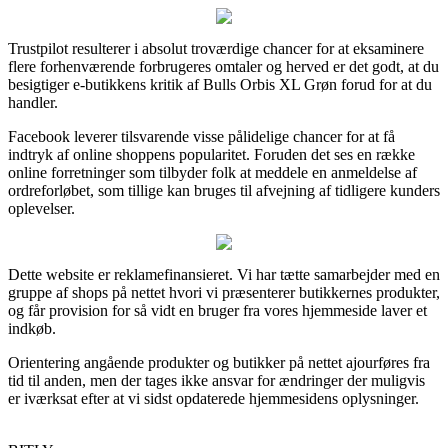
Trustpilot resulterer i absolut troværdige chancer for at eksaminere
flere forhenværende forbrugeres omtaler og herved er det godt, at du
besigtiger e-butikkens kritik af Bulls Orbis XL Grøn forud for at du
handler.
Facebook leverer tilsvarende visse pålidelige chancer for at få
indtryk af online shoppens popularitet. Foruden det ses en række
online forretninger som tilbyder folk at meddele en anmeldelse af
ordreforløbet, som tillige kan bruges til afvejning af tidligere kunders
oplevelser.
Dette website er reklamefinansieret. Vi har tætte samarbejder med en
gruppe af shops på nettet hvori vi præsenterer butikkernes produkter,
og får provision for så vidt en bruger fra vores hjemmeside laver et
indkøb.
Orientering angående produkter og butikker på nettet ajourføres fra
tid til anden, men der tages ikke ansvar for ændringer der muligvis
er iværksat efter at vi sidst opdaterede hjemmesidens oplysninger.