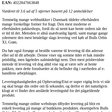
EAN:
4022847663848
Vurderet til
3.6
ud af 5 stjerner baseret på
12
anmeldelser
Temmelig mange webbutikker i Danmark tildeler efterhånden
mange forskellige former for fragt. Den mest moderne er
efterhånden pakkeshops, fordi du så nemt kan hente ordren når der
er tid til det. Metoden er altså usædvanlig ligetil, samt mange gange
ydermere den mest betalelige slags levering ved køb af Bulls Orbis
XL Grøn.
Du bør også forsøge at bestille varerne til levering til din adresse
eller ud til dit arbejde. Denne viser sig somme tider et hak mindre
prisbillig, men ligeledes ualmindeligt nem. Den mest prisbevidste
metode til levering vil dog altid vise sig at være selv at hente
pakken, men dette forudsætter at du befinder dig i nærheden af e-
handlens arbejdslager.
Leveringshastigheden på Opbevaring/Etui er super vigtig hvis vi står
og skal bruge din ordre om få sekunder, og derfor er det naturligvis
klogt at vi finder den anslåede leveringstid for det pågældende
produkt.
Temmelig mange online webshops tilbyder levering på blot en
enkelt hverdag på mange af butikkens produkter, eksempelvis Bulls