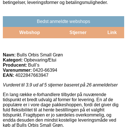
betingelser, leveringsformer og betalingsmuligheder.
Bedst anmeldte webshops
Webshop
Stjerner
Link
Navn:
Bulls Orbis Small Grøn
Kategori:
Opbevaring/Etui
Producent:
Bull’s
Varenummer:
0420-66394
EAN:
4022847663947
Vurderet til
3.9
ud af 5 stjerner baseret på
26
anmeldelser
En lang række e-forhandlere tilbyder på nuværende
tidspunkt et bredt udvalg af former for levering. En af de
populære er i vore dage pakkeshoppen, fordi det giver dig
fuld fleksibilitet til at hente bestillingen på et valgfrit
tidspunkt. Fragttypen er jo særdeles overkommelig, og
endda desuden den mindst kostelige leveringsmåde ved
køb af Bulls Orbis Small Grøn.