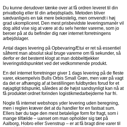
Du kunne derudover tænke over at få ordren leveret til din
privatbolig eller til din arbejdsplads. Metoden bliver
sædvanligvis en tak mere bekostelig, men omvendt i høj
grad ukompliceret. Den mest prisbevidste leveringsmanér vil
dog altid vise sig at være at du selv henter varerne, som jo
beroer på at du befinder dig nær internet forretningens
arbejdslager.
Antal dages levering på Opbevaring/Etui er ret så essentiel
såfremt man absolut skal bruge varerne om få sekunder, så
derfor er det bestemt klogt at man dobbelttjekker
leveringstidspunktet ved det vedkommende produkt.
En del internet forretninger giver 1 dags levering på de fleste
varer, eksempelvis Bulls Orbis Small Grøn, men vær på vagt
da det er afhængig af at bestillingen fuldbyrdes forud for et
nøjagtigt tidspunkt, således at de højst sandsynligt kan nå at
få produktet ordnet forinden logistikmedarbejderne har fri.
Nogle få internet webshops yder levering uden beregning,
men i reglen kræver det at du handler for en fastsat sum.
Ellers bør du tage den mest betalelige form for fragt, som i
mange tilfælde – uanset om man opholder sig tæt på
Aalborg, Hobro eller Svenstrup – er at få bragt dine varer til