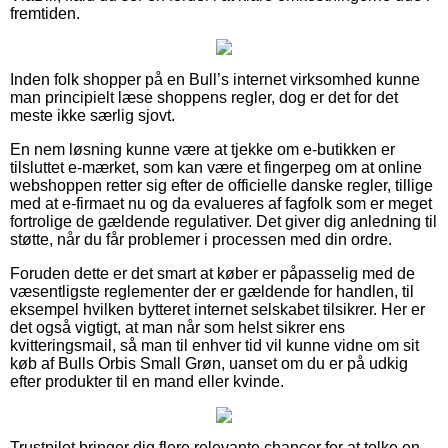
fremtiden.
Inden folk shopper på en Bull’s internet virksomhed kunne
man principielt læse shoppens regler, dog er det for det
meste ikke særlig sjovt.
En nem løsning kunne være at tjekke om e-butikken er
tilsluttet e-mærket, som kan være et fingerpeg om at online
webshoppen retter sig efter de officielle danske regler, tillige
med at e-firmaet nu og da evalueres af fagfolk som er meget
fortrolige de gældende regulativer. Det giver dig anledning til
støtte, når du får problemer i processen med din ordre.
Foruden dette er det smart at køber er påpasselig med de
væsentligste reglementer der er gældende for handlen, til
eksempel hvilken bytteret internet selskabet tilsikrer. Her er
det også vigtigt, at man når som helst sikrer ens
kvitteringsmail, så man til enhver tid vil kunne vidne om sit
køb af Bulls Orbis Small Grøn, uanset om du er på udkig
efter produkter til en mand eller kvinde.
Trustpilot bringer dig flere relevante chancer for at tolke en