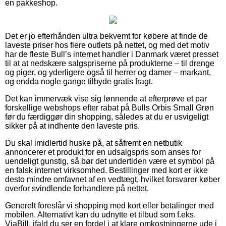
en pakkeshop.
Det er jo efterhånden ultra bekvemt for købere at finde de
laveste priser hos flere outlets på nettet, og med det motiv
har de fleste Bull’s internet handler i Danmark været presset
til at at nedskære salgspriserne på produkterne – til drenge
og piger, og yderligere også til herrer og damer – markant,
og endda nogle gange tilbyde gratis fragt.
Det kan immervæk vise sig lønnende at efterprøve et par
forskellige webshops efter rabat på Bulls Orbis Small Grøn
før du færdiggør din shopping, således at du er usvigeligt
sikker på at indhente den laveste pris.
Du skal imidlertid huske på, at såfremt en netbutik
annoncerer et produkt for en udsalgspris som anses for
uendeligt gunstig, så bør det undertiden være et symbol på
en falsk internet virksomhed. Bestillinger med kort er ikke
desto mindre omfavnet af en vedtægt, hvilket forsvarer køber
overfor svindlende forhandlere på nettet.
Generelt foreslår vi shopping med kort eller betalinger med
mobilen. Alternativt kan du udnytte et tilbud som f.eks.
ViaBill, ifald du ser en fordel i at klare omkostningerne ude i