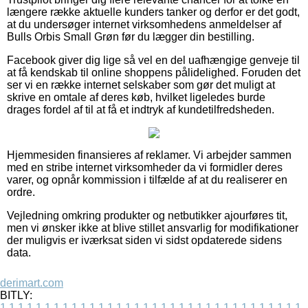
længere række aktuelle kunders tanker og derfor er det godt,
at du undersøger internet virksomhedens anmeldelser af
Bulls Orbis Small Grøn før du lægger din bestilling.
Facebook giver dig lige så vel en del uafhængige genveje til
at få kendskab til online shoppens pålidelighed. Foruden det
ser vi en række internet selskaber som gør det muligt at
skrive en omtale af deres køb, hvilket ligeledes burde
drages fordel af til at få et indtryk af kundetilfredsheden.
Hjemmesiden finansieres af reklamer. Vi arbejder sammen
med en stribe internet virksomheder da vi formidler deres
varer, og opnår kommission i tilfælde af at du realiserer en
ordre.
Vejledning omkring produkter og netbutikker ajourføres tit,
men vi ønsker ikke at blive stillet ansvarlig for modifikationer
der muligvis er iværksat siden vi sidst opdaterede sidens
data.
derimart.com
BITLY:
1
1
1
1
1
1
1
1
1
1
1
1
1
1
1
1
1
1
1
1
1
1
1
1
1
1
1
1
1
1
1
1
1
1