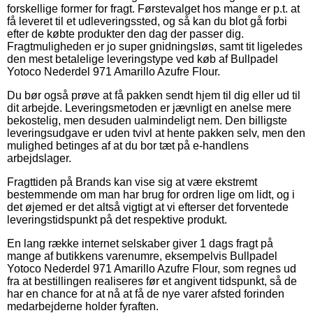
forskellige former for fragt. Førstevalget hos mange er p.t. at
få leveret til et udleveringssted, og så kan du blot gå forbi
efter de købte produkter den dag der passer dig.
Fragtmuligheden er jo super gnidningsløs, samt tit ligeledes
den mest betalelige leveringstype ved køb af Bullpadel
Yotoco Nederdel 971 Amarillo Azufre Flour.
Du bør også prøve at få pakken sendt hjem til dig eller ud til
dit arbejde. Leveringsmetoden er jævnligt en anelse mere
bekostelig, men desuden ualmindeligt nem. Den billigste
leveringsudgave er uden tvivl at hente pakken selv, men den
mulighed betinges af at du bor tæt på e-handlens
arbejdslager.
Fragttiden på Brands kan vise sig at være ekstremt
bestemmende om man har brug for ordren lige om lidt, og i
det øjemed er det altså vigtigt at vi efterser det forventede
leveringstidspunkt på det respektive produkt.
En lang række internet selskaber giver 1 dags fragt på
mange af butikkens varenumre, eksempelvis Bullpadel
Yotoco Nederdel 971 Amarillo Azufre Flour, som regnes ud
fra at bestillingen realiseres før et angivent tidspunkt, så de
har en chance for at nå at få de nye varer afsted forinden
medarbejderne holder fyraften.