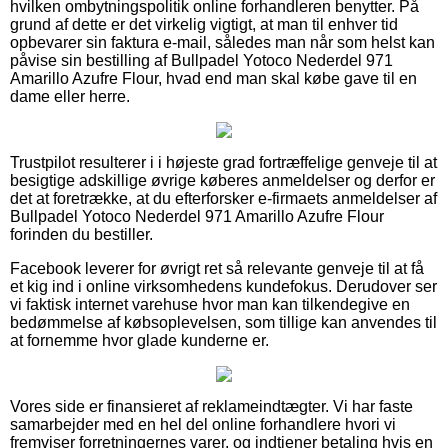
hvilken ombytningspolitik online forhandleren benytter. På
grund af dette er det virkelig vigtigt, at man til enhver tid
opbevarer sin faktura e-mail, således man når som helst kan
påvise sin bestilling af Bullpadel Yotoco Nederdel 971
Amarillo Azufre Flour, hvad end man skal købe gave til en
dame eller herre.
Trustpilot resulterer i i højeste grad fortræffelige genveje til at
besigtige adskillige øvrige køberes anmeldelser og derfor er
det at foretrække, at du efterforsker e-firmaets anmeldelser af
Bullpadel Yotoco Nederdel 971 Amarillo Azufre Flour
forinden du bestiller.
Facebook leverer for øvrigt ret så relevante genveje til at få
et kig ind i online virksomhedens kundefokus. Derudover ser
vi faktisk internet varehuse hvor man kan tilkendegive en
bedømmelse af købsoplevelsen, som tillige kan anvendes til
at fornemme hvor glade kunderne er.
Vores side er finansieret af reklameindtægter. Vi har faste
samarbejder med en hel del online forhandlere hvori vi
fremviser forretningernes varer, og indtjener betaling hvis en