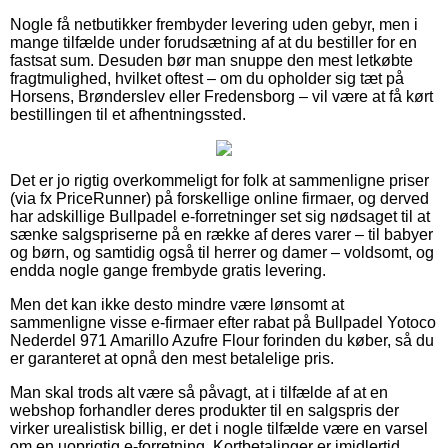
Nogle få netbutikker frembyder levering uden gebyr, men i
mange tilfælde under forudsætning af at du bestiller for en
fastsat sum. Desuden bør man snuppe den mest letkøbte
fragtmulighed, hvilket oftest – om du opholder sig tæt på
Horsens, Brønderslev eller Fredensborg – vil være at få kørt
bestillingen til et afhentningssted.
Det er jo rigtig overkommeligt for folk at sammenligne priser
(via fx PriceRunner) på forskellige online firmaer, og derved
har adskillige Bullpadel e-forretninger set sig nødsaget til at
sænke salgspriserne på en række af deres varer – til babyer
og børn, og samtidig også til herrer og damer – voldsomt, og
endda nogle gange frembyde gratis levering.
Men det kan ikke desto mindre være lønsomt at
sammenligne visse e-firmaer efter rabat på Bullpadel Yotoco
Nederdel 971 Amarillo Azufre Flour forinden du køber, så du
er garanteret at opnå den mest betalelige pris.
Man skal trods alt være så påvagt, at i tilfælde af at en
webshop forhandler deres produkter til en salgspris der
virker urealistisk billig, er det i nogle tilfælde være en varsel
om en uoprigtig e-forretning. Kortbetalinger er imidlertid