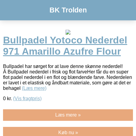
BK Trolden
Bullpadel Yotoco Nederdel
971 Amarillo Azufre Flour
Bullpadel har sørget for at lave denne skønne nederdel!
Â Bullpadel nederdel i frisk og flot farveHer får du en super
flot padel nederdel i en flot og blændende farve. Nederdelen
er lavet i et elastisk og åndbart materiale, som gøre at det er
behagel
(Læs mere)
0
kr.
(Vis fragtpris)
Læs mere »
Køb nu »