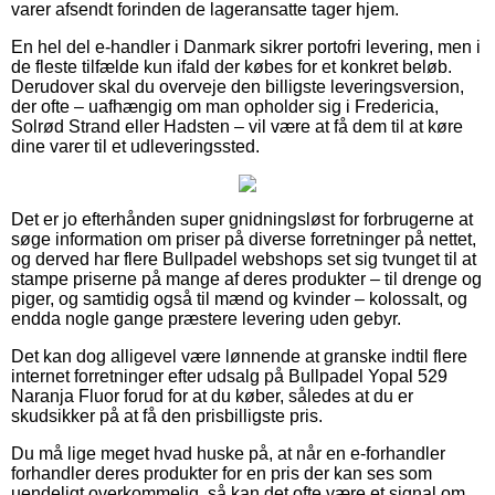
varer afsendt forinden de lageransatte tager hjem.
En hel del e-handler i Danmark sikrer portofri levering, men i
de fleste tilfælde kun ifald der købes for et konkret beløb.
Derudover skal du overveje den billigste leveringsversion,
der ofte – uafhængig om man opholder sig i Fredericia,
Solrød Strand eller Hadsten – vil være at få dem til at køre
dine varer til et udleveringssted.
Det er jo efterhånden super gnidningsløst for forbrugerne at
søge information om priser på diverse forretninger på nettet,
og derved har flere Bullpadel webshops set sig tvunget til at
stampe priserne på mange af deres produkter – til drenge og
piger, og samtidig også til mænd og kvinder – kolossalt, og
endda nogle gange præstere levering uden gebyr.
Det kan dog alligevel være lønnende at granske indtil flere
internet forretninger efter udsalg på Bullpadel Yopal 529
Naranja Fluor forud for at du køber, således at du er
skudsikker på at få den prisbilligste pris.
Du må lige meget hvad huske på, at når en e-forhandler
forhandler deres produkter for en pris der kan ses som
uendeligt overkommelig, så kan det ofte være et signal om