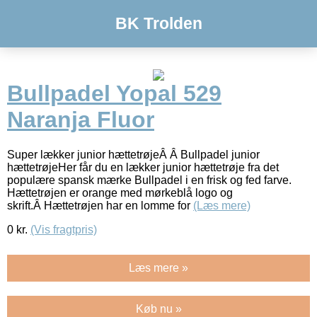
BK Trolden
Bullpadel Yopal 529
Naranja Fluor
Super lækker junior hættetrøjeÂ Â Bullpadel junior
hættetrøjeHer får du en lækker junior hættetrøje fra det
populære spansk mærke Bullpadel i en frisk og fed farve.
Hættetrøjen er orange med mørkeblå logo og
skrift.Â Hættetrøjen har en lomme for
(Læs mere)
0
kr.
(Vis fragtpris)
Læs mere »
Køb nu »