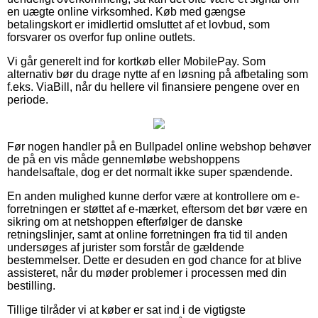
en uægte online virksomhed. Køb med gængse
betalingskort er imidlertid omsluttet af et lovbud, som
forsvarer os overfor fup online outlets.
Vi går generelt ind for kortkøb eller MobilePay. Som
alternativ bør du drage nytte af en løsning på afbetaling som
f.eks. ViaBill, når du hellere vil finansiere pengene over en
periode.
Før nogen handler på en Bullpadel online webshop behøver
de på en vis måde gennemløbe webshoppens
handelsaftale, dog er det normalt ikke super spændende.
En anden mulighed kunne derfor være at kontrollere om e-
forretningen er støttet af e-mærket, eftersom det bør være en
sikring om at netshoppen efterfølger de danske
retningslinjer, samt at online forretningen fra tid til anden
undersøges af jurister som forstår de gældende
bestemmelser. Dette er desuden en god chance for at blive
assisteret, når du møder problemer i processen med din
bestilling.
Tillige tilråder vi at køber er sat ind i de vigtigste