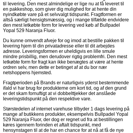
til levering. Den mest almindelige er lige nu at få leveret til
en pakkeshop, som giver dig mulighed for at hente din
nyindkøbte vare på et selvvalgt tidspunkt. Fragtformen er
altså særligt hensigtsmæssig, og i mange tilfælde endvidere
den mest letkøbte form for levering ved køb af Bullpadel
Yopal 529 Naranja Fluor.
Du kunne omvendt afveje for og imod at bestille pakken til
levering hjem til din privatadresse eller til dit arbejdes
adresse. Leveringsformen er uheldigvis en lille smule
mindre prisbillig, men derudover rigtig problemfri. Den mest
letkøbte form for fragt kan ikke benægtes at være at hente
ordren selv, men dette er betinget af at du bor nær
netshoppens hjemsted.
Fragtperioden på Brands er naturligvis yderst bestemmende
ifald vi har brug for produkterne om kort tid, og af den grund
er det skam fornuftigt at vi dobbelttjekker det anslåede
leveringstidspunkt på den respektive vare.
Størstedelen af internet varehuse tilbyder 1 dags levering på
mange af butikkens produkter, eksempelvis Bullpadel Yopal
529 Naranja Fluor, der dog er regnet ud fra at bestillingen
køres igennem forinden et aftalt tidspunkt, med
hensynstagen til at de har en chance for at nå at få de nye