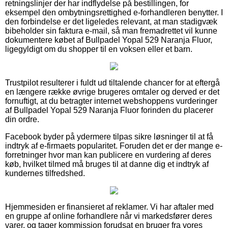
retningslinjer der har indflydelse på bestillingen, for
eksempel den ombytningsrettighed e-forhandleren benytter. I
den forbindelse er det ligeledes relevant, at man stadigvæk
bibeholder sin faktura e-mail, så man fremadrettet vil kunne
dokumentere købet af Bullpadel Yopal 529 Naranja Fluor,
ligegyldigt om du shopper til en voksen eller et barn.
Trustpilot resulterer i fuldt ud tiltalende chancer for at eftergå
en længere række øvrige brugeres omtaler og derved er det
fornuftigt, at du betragter internet webshoppens vurderinger
af Bullpadel Yopal 529 Naranja Fluor forinden du placerer
din ordre.
Facebook byder på ydermere tilpas sikre løsninger til at få
indtryk af e-firmaets popularitet. Foruden det er der mange e-
forretninger hvor man kan publicere en vurdering af deres
køb, hvilket tilmed må bruges til at danne dig et indtryk af
kundernes tilfredshed.
Hjemmesiden er finansieret af reklamer. Vi har aftaler med
en gruppe af online forhandlere når vi markedsfører deres
varer, og tager kommission forudsat en bruger fra vores