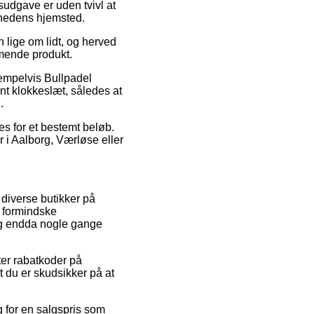
sudgave er uden tvivl at
mhedens hjemsted.
 lige om lidt, og herved
mmende produkt.
sempelvis Bullpadel
nt klokkeslæt, således at
.
es for et bestemt beløb.
 i Aalborg, Værløse eller
 diverse butikker på
t formindske
 og endda nogle gange
ter rabatkoder på
 du er skudsikker på at
g for en salgspris som