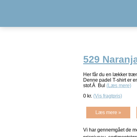
529 Naranja
Her får du en lækker træn
Denne padel T-shirt er en
stof.Â Bul
(Læs mere)
0
kr.
(Vis fragtpris)
Læs mere »
Vi har gennemgået de mes