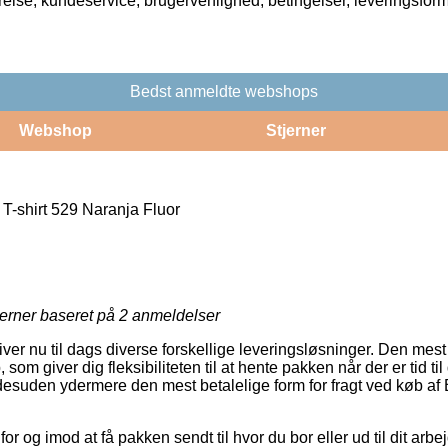
rrelse, kundeservice, brugervenlighed, betingelser, leveringsfor
Bedst anmeldte webshops
Webshop
Stjerner
T-shirt 529 Naranja Fluor
jerner baseret på
2
anmeldelser
giver nu til dags diverse forskellige leveringsløsninger. Den m
 som giver dig fleksibiliteten til at hente pakken når der er tid ti
g desuden ydermere den mest betalelige form for fragt ved køb af
or og imod at få pakken sendt til hvor du bor eller ud til dit ar