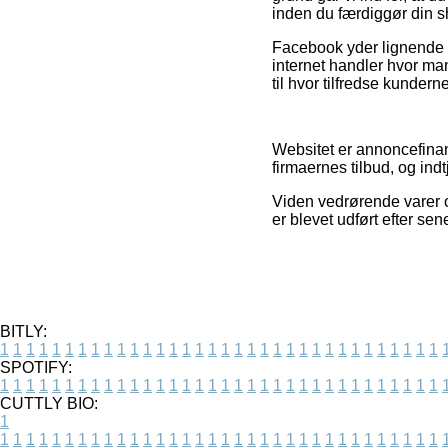
inden du færdiggør din 
Facebook yder lignende r
internet handler hvor man
til hvor tilfredse kunderne
Websitet er annoncefinans
firmaernes tilbud, og in
Viden vedrørende varer og
er blevet udført efter se
BITLY:
1
1
1
1
1
1
1
1
1
1
1
1
1
1
1
1
1
1
1
1
1
1
1
1
1
1
1
1
1
1
1
1
1
1
SPOTIFY:
1
1
1
1
1
1
1
1
1
1
1
1
1
1
1
1
1
1
1
1
1
1
1
1
1
1
1
1
1
1
1
1
1
1
CUTTLY BIO:
1
1
1
1
1
1
1
1
1
1
1
1
1
1
1
1
1
1
1
1
1
1
1
1
1
1
1
1
1
1
1
1
1
1
1