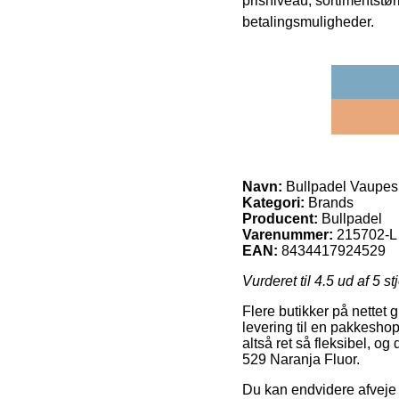
prisniveau, sortimentstø
betalingsmuligheder.
Navn:
Bullpadel Vaupes 
Kategori:
Brands
Producent:
Bullpadel
Varenummer:
215702-L
EAN:
8434417924529
Vurderet til
4.5
ud af 5 st
Flere butikker på nettet 
levering til en pakkeshop,
altså ret så fleksibel, o
529 Naranja Fluor.
Du kan endvidere afveje f