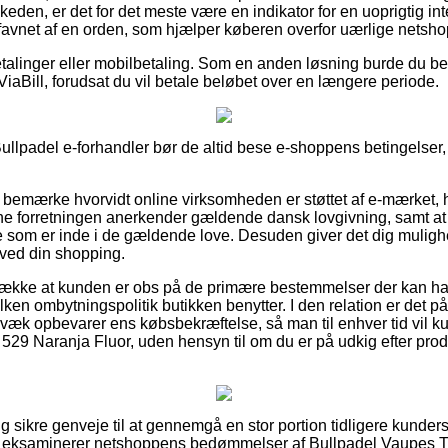
den, er det for det meste være en indikator for en uoprigtig int
favnet af en orden, som hjælper køberen overfor uærlige netsho
betalinger eller mobilbetaling. Som en anden løsning burde du be
 ViaBill, forudsat du vil betale beløbet over en længere periode.
llpadel e-forhandler bør de altid bese e-shoppens betingelser,
 at bemærke hvorvidt online virksomheden er støttet af e-mærket, h
line forretningen anerkender gældende dansk lovgivning, samt at 
 som er inde i de gældende love. Desuden giver det dig mulighed 
 ved din shopping.
trække at kunden er obs på de primære bestemmelser der kan ha
ilken ombytningspolitik butikken benytter. I den relation er de
væk opbevarer ens købsbekræftelse, så man til enhver tid vil k
529 Naranja Fluor, uden hensyn til om du er på udkig efter produ
gtig sikre genveje til at gennemgå en stor portion tidligere kunder
 du eksaminerer netshoppens bedømmelser af Bullpadel Vaupes T