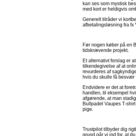
kan ses som mystisk beske
med kort er heldigvis om
Generelt tilråder vi kort
afbetalingsløsning fra fx
Før nogen køber på en Bu
tidskrævende projekt.
Et alternativt forslag er
tilkendegivelse af at on
revurderes af sagkyndige
hvis du skulle få besvær
Endvidere er det at fore
handlen, til eksempel hv
afgørende, at man stadig
Bullpadel Vaupes T-shirt 
pige.
Trustpilot tilbyder dig ri
grund går vi ind for, at