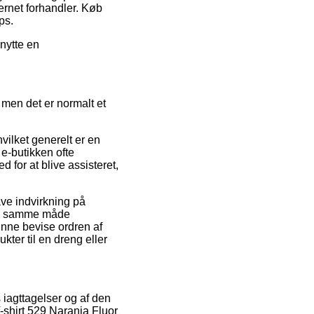
ernet forhandler. Køb
ps.
nytte en
 men det er normalt et
vilket generelt er en
e-butikken ofte
for at blive assisteret,
ve indvirkning på
t på samme måde
unne bevise ordren af
kter til en dreng eller
s iagttagelser og af den
-shirt 529 Naranja Fluor