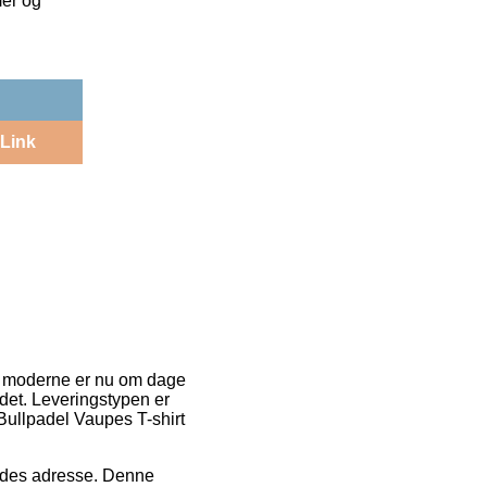
mer og
Link
est moderne er nu om dage
l det. Leveringstypen er
 Bullpadel Vaupes T-shirt
bejdes adresse. Denne