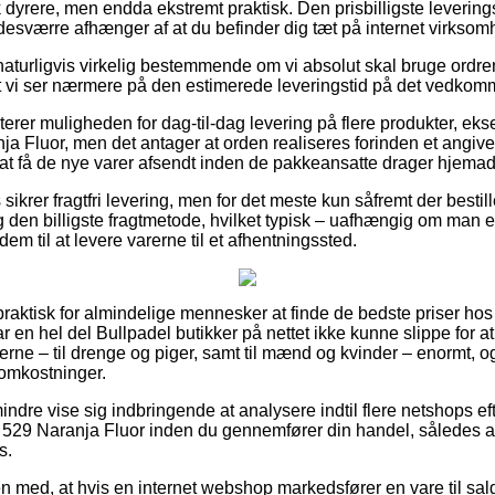
 dyrere, men endda ekstremt praktisk. Den prisbilligste levering
desværre afhænger af at du befinder dig tæt på internet virkso
naturligvis virkelig bestemmende om vi absolut skal bruge ordren
 at vi ser nærmere på den estimerede leveringstid på det vedko
terer muligheden for dag-til-dag levering på flere produkter, ek
ja Fluor, men det antager at orden realiseres forinden et angive
at få de nye varer afsendt inden de pakkeansatte drager hjemad
ikrer fragtfri levering, men for det meste kun såfremt der bestill
den billigste fragtmetode, hvilket typisk – uafhængig om man er
dem til at levere varerne til et afhentningssted.
praktisk for almindelige mennesker at finde de bedste priser hos
ar en hel del Bullpadel butikker på nettet ikke kunne slippe for a
erne – til drenge og piger, samt til mænd og kvinder – enormt,
 omkostninger.
ndre vise sig indbringende at analysere indtil flere netshops ef
 529 Naranja Fluor inden du gennemfører din handel, således at
s.
n med, at hvis en internet webshop markedsfører en vare til sal