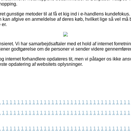
shopping.
et gunstige metoder til at få et kig ind i e-handlens kundefoku
 kan afgive en anmeldelse af deres køb, hvilket lige så vel må bru
 er.
ieret. Vi har samarbejdsaftaler med et hold af internet forretnin
dtjener godtgørelse om de personer vi sender videre gennemfører 
 internet forhandlere opdateres tit, men vi påtager os ikke ansv
neste opdatering af websitets oplysninger.
1
1
1
1
1
1
1
1
1
1
1
1
1
1
1
1
1
1
1
1
1
1
1
1
1
1
1
1
1
1
1
1
1
1
1
1
1
1
1
1
1
1
1
1
1
1
1
1
1
1
1
1
1
1
1
1
1
1
1
1
1
1
1
1
1
1
1
1
1
1
1
1
1
1
1
1
1
1
1
1
1
1
1
1
1
1
1
1
1
1
1
1
1
1
1
1
1
1
1
1
1
1
1
1
1