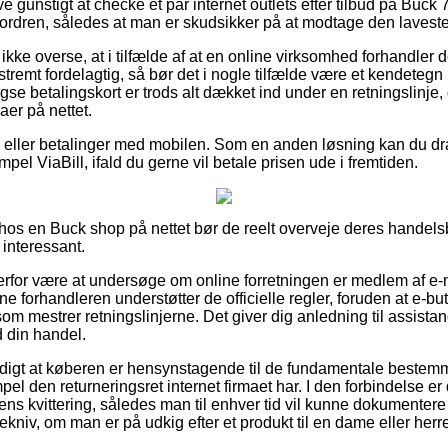
ve gunstigt at checke et par internet outlets efter tilbud på Buck
 ordren, således at man er skudsikker på at modtage den laveste
ke overse, at i tilfælde af at en online virksomhed forhandler d
tremt fordelagtig, så bør det i nogle tilfælde være et kendetegn
se betalingskort er trods alt dækket ind under en retningslinje
aer på nettet.
ger eller betalinger med mobilen. Som en anden løsning kan du dra
mpel ViaBill, ifald du gerne vil betale prisen ude i fremtiden.
er hos en Buck shop på nettet bør de reelt overveje deres handels
 interessant.
erfor være at undersøge om online forretningen er medlem af e-
ine forhandleren understøtter de officielle regler, foruden at e-b
som mestrer retningslinjerne. Det giver dig anledning til assistan
 din handel.
rdigt at køberen er hensynstagende til de fundamentale bestemm
l den returneringsret internet firmaet har. I den forbindelse er de
s kvittering, således man til enhver tid vil kunne dokumenter
ekniv, om man er på udkig efter et produkt til en dame eller herr