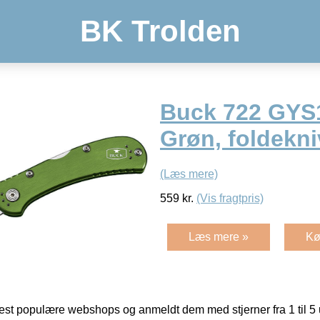
BK Trolden
Buck 722 GYS1 
Grøn, foldekni
(Læs mere)
559
kr.
(Vis fragtpris)
Læs mere »
Kø
t populære webshops og anmeldt dem med stjerner fra 1 til 5 ud