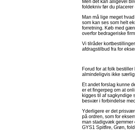
Men det kan alligevel bli
foldekniv før du placerer
Man må lige meget hvad ik
som kan ses som helt eks
forretning. Køb med gæng
overfor bedrageriske firm
Vi tilråder kortbestillin
afdragstilbud fra for ekse
Forud for at folk bestill
almindeligvis ikke særlig
Et andet forslag kunne d
er et fingerpeg om at onl
kigges til af sagkyndige 
besvær i forbindelse med
Yderligere er det prisvæ
på ordren, som for eksempe
man stadigvæk gemmer en
GYS1 Spitfire, Grøn, fold