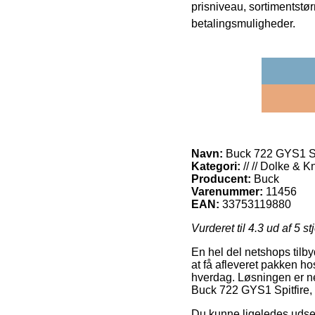
prisniveau, sortimentstø
betalingsmuligheder.
Navn:
Buck 722 GYS1 Spi
Kategori:
// // Dolke & K
Producent:
Buck
Varenummer:
11456
EAN:
33753119880
Vurderet til
4.3
ud af 5 st
En hel del netshops tilb
at få afleveret pakken h
hverdag. Løsningen er ne
Buck 722 GYS1 Spitfire, 
Du kunne ligeledes udse di