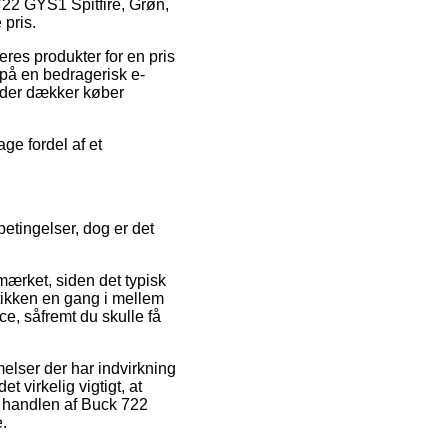
 722 GYS1 Spitfire, Grøn,
 pris.
eres produkter for en pris
 på en bedragerisk e-
, der dækker køber
ge fordel af et
betingelser, dog er det
mærket, siden det typisk
utikken en gang i mellem
ce, såfremt du skulle få
elser der har indvirkning
t virkelig vigtigt, at
e handlen af Buck 722
e.