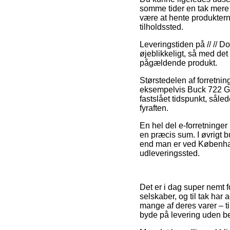
somme tider en tak mere 
være at hente produkterne
tilholdssted.
Leveringstiden på // // D
øjeblikkeligt, så med det 
pågældende produkt.
Størstedelen af forretnin
eksempelvis Buck 722 GYS
fastslået tidspunkt, såle
fyraften.
En hel del e-forretninger
en præcis sum. I øvrigt bu
end man er ved København,
udleveringssted.
Det er i dag super nemt f
selskaber, og til tak har
mange af deres varer – t
byde på levering uden b