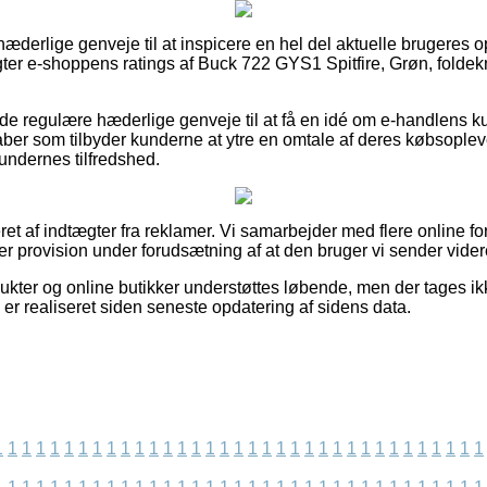
t hæderlige genveje til at inspicere en hel del aktuelle brugeres 
ragter e-shoppens ratings af Buck 722 GYS1 Spitfire, Grøn, foldekn
de regulære hæderlige genveje til at få en idé om e-handlens ku
aber som tilbyder kunderne at ytre en omtale af deres købsople
kundernes tilfredshed.
et af indtægter fra reklamer. Vi samarbejder med flere online fo
ner provision under forudsætning af at den bruger vi sender vid
ukter og online butikker understøttes løbende, men der tages ik
 er realiseret siden seneste opdatering af sidens data.
1
1
1
1
1
1
1
1
1
1
1
1
1
1
1
1
1
1
1
1
1
1
1
1
1
1
1
1
1
1
1
1
1
1
1