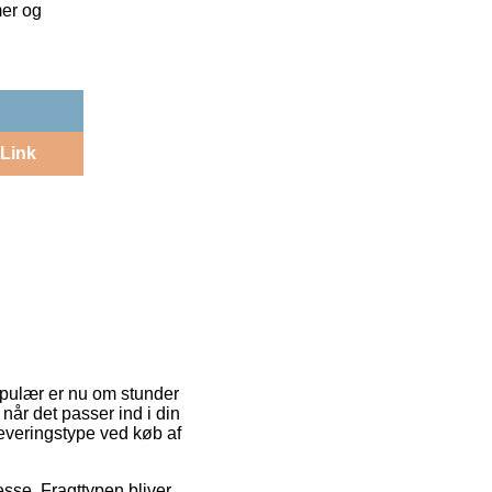
mer og
Link
opulær er nu om stunder
når det passer ind i din
leveringstype ved køb af
resse. Fragttypen bliver