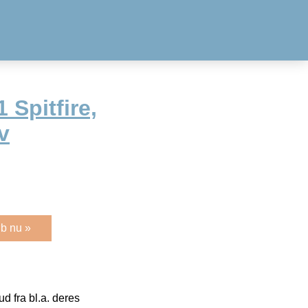
Spitfire,
v
b nu »
 fra bl.a. deres