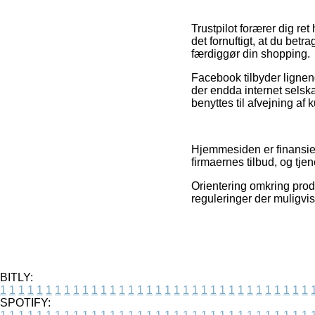
Trustpilot forærer dig re
det fornuftigt, at du bet
færdiggør din shopping.
Facebook tilbyder lignen
der endda internet selsk
benyttes til afvejning af 
Hjemmesiden er finansier
firmaernes tilbud, og tje
Orientering omkring prod
reguleringer der muligvis
BITLY:
1
1
1
1
1
1
1
1
1
1
1
1
1
1
1
1
1
1
1
1
1
1
1
1
1
1
1
1
1
1
1
1
1
1
SPOTIFY: