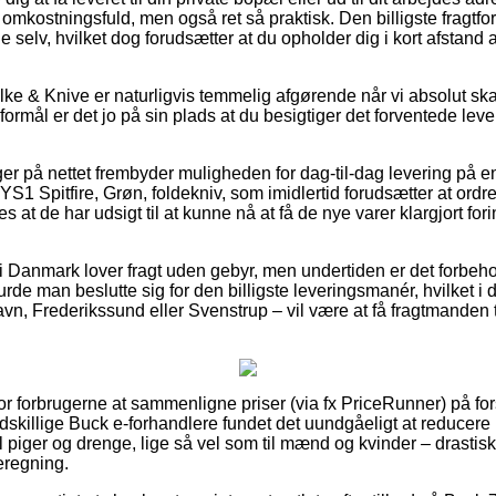
omkostningsfuld, men også ret så praktisk. Den billigste fragtf
 selv, hvilket dog forudsætter at du opholder dig i kort afstand 
olke & Knive er naturligvis temmelig afgørende når vi absolut sk
formål er det jo på sin plads at du besigtiger det forventede leve
ger på nettet frembyder muligheden for dag-til-dag levering på 
1 Spitfire, Grøn, foldekniv, som imidlertid forudsætter at ord
des at de har udsigt til at kunne nå at få de nye varer klargjort 
 i Danmark lover fragt uden gebyr, men undertiden er det forbeho
rde man beslutte sig for den billigste leveringsmanér, hvilket i d
 Frederikssund eller Svenstrup – vil være at få fragtmanden til 
or forbrugerne at sammenligne priser (via fx PriceRunner) på for
 adskillige Buck e-forhandlere fundet det uundgåeligt at reducer
il piger og drenge, lige så vel som til mænd og kvinder – drasti
eregning.