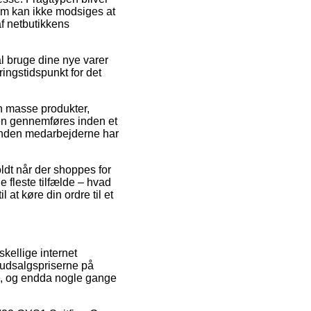
orm kan ikke modsiges at
af netbutikkens
al bruge dine nye varer
ringstidspunkt for det
en masse produkter,
ren gennemføres inden et
forinden medarbejderne har
ldt når der shoppes for
e fleste tilfælde – hvad
at køre din ordre til et
skellige internet
e udsalgspriserne på
sk, og endda nogle gange