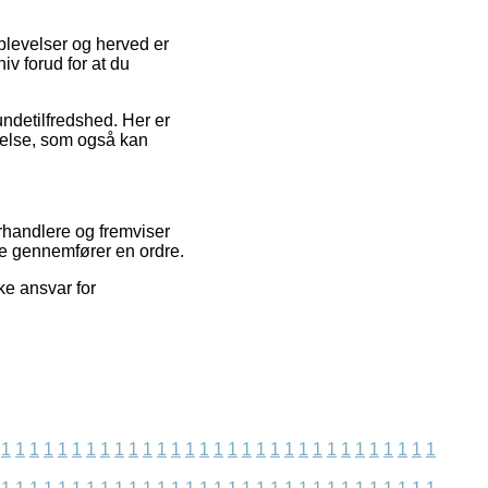
oplevelser og herved er
iv forud for at du
ndetilfredshed. Her er
velse, som også kan
rhandlere og fremviser
ere gennemfører en ordre.
ke ansvar for
1
1
1
1
1
1
1
1
1
1
1
1
1
1
1
1
1
1
1
1
1
1
1
1
1
1
1
1
1
1
1