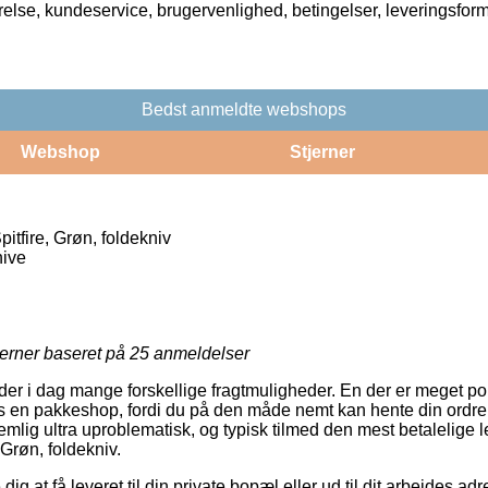
rrelse, kundeservice, brugervenlighed, betingelser, leveringsfor
Bedst anmeldte webshops
Webshop
Stjerner
tfire, Grøn, foldekniv
nive
jerner baseret på
25
anmeldelser
yder i dag mange forskellige fragtmuligheder. En der er meget p
os en pakkeshop, fordi du på den måde nemt kan hente din ordre 
mlig ultra uproblematisk, og typisk tilmed den mest betalelige 
Grøn, foldekniv.
g at få leveret til din private bopæl eller ud til dit arbejdes ad