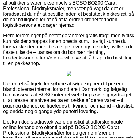
af butikkens varer, eksempelvis BOSO BO200 Carat
Professional Blodtryksmåler, men vær på vagt da det er
forudsat at du når at bestille inden et besluttet klokkeslæt, så
de har mulighed for at nå at få ordren ordnet forinden
logistikpersonalet drager hjemad.
Flere forretninger på nettet garanterer gratis fragt, men typisk
kun når der shoppes for en præcis sum. I øvrigt kunne du
foretrække den mest betalelige leveringsmetode, hvilket i de
fleste tilfælde – uanset om du bor nær Herning,
Frederikssund eller Vejen – vil blive at få bragt din bestilling
til en pakkeshop.
Det er ret så ligetil for købere at søge sig frem til priser i
blandt diverse internet forhandlere i Danmark, og følgelig
har massevis af BOSO internet webshops set sig nødsaget
til at presse prisniveauet på en række af deres varer – til
piger og drenge, og ligeledes til kvinder og mænd – drastisk,
og endda nogle gange yde portofri levering.
Det kan dog stadigvæk være gunstigt at udforske nogle
online forhandlere efter tilbud på BOSO BO200 Carat
Professional Blodtryksmåler før du gennemfører din