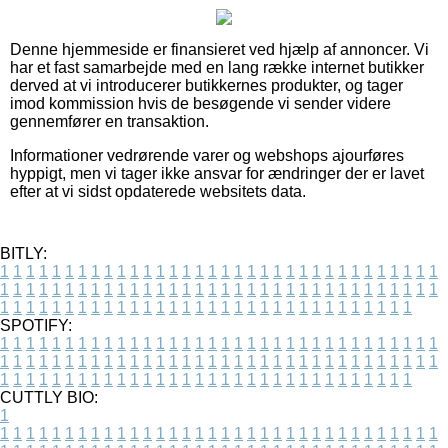
Denne hjemmeside er finansieret ved hjælp af annoncer. Vi
har et fast samarbejde med en lang række internet butikker
derved at vi introducerer butikkernes produkter, og tager
imod kommission hvis de besøgende vi sender videre
gennemfører en transaktion.
Informationer vedrørende varer og webshops ajourføres
hyppigt, men vi tager ikke ansvar for ændringer der er lavet
efter at vi sidst opdaterede websitets data.
BITLY:
1
1
1
1
1
1
1
1
1
1
1
1
1
1
1
1
1
1
1
1
1
1
1
1
1
1
1
1
1
1
1
1
1
1
1
1
1
1
1
1
1
1
1
1
1
1
1
1
1
1
1
1
1
1
1
1
1
1
1
1
1
1
1
1
1
1
1
1
1
1
1
1
1
1
1
1
1
1
1
1
1
1
1
1
1
1
1
1
1
1
1
1
1
1
1
1
1
1
1
1
SPOTIFY:
1
1
1
1
1
1
1
1
1
1
1
1
1
1
1
1
1
1
1
1
1
1
1
1
1
1
1
1
1
1
1
1
1
1
1
1
1
1
1
1
1
1
1
1
1
1
1
1
1
1
1
1
1
1
1
1
1
1
1
1
1
1
1
1
1
1
1
1
1
1
1
1
1
1
1
1
1
1
1
1
1
1
1
1
1
1
1
1
1
1
1
1
1
1
1
1
1
1
1
1
CUTTLY BIO:
1
1
1
1
1
1
1
1
1
1
1
1
1
1
1
1
1
1
1
1
1
1
1
1
1
1
1
1
1
1
1
1
1
1
1