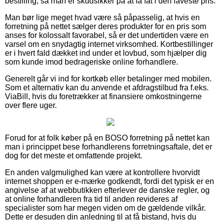
bestilling, så man er skudsikker på at få fat i den laveste pris.
Man bør lige meget hvad være så påpasselig, at hvis en
forretning på nettet sælger deres produkter for en pris som
anses for kolossalt favorabel, så er det undertiden være en
varsel om en snydagtig internet virksomhed. Kortbestillinger
er i hvert fald dækket ind under et lovbud, som hjælper dig
som kunde imod bedrageriske online forhandlere.
Generelt går vi ind for kortkøb eller betalinger med mobilen.
Som et alternativ kan du anvende et afdragstilbud fra f.eks.
ViaBill, hvis du foretrækker at finansiere omkostningerne
over flere uger.
Forud for at folk køber på en BOSO forretning på nettet kan
man i princippet bese forhandlerens forretningsaftale, det er
dog for det meste et omfattende projekt.
En anden valgmulighed kan være at kontrollere hvorvidt
internet shoppen er e-mærke godkendt, fordi det typisk er en
angivelse af at webbutikken efterlever de danske regler, og
at online forhandleren fra tid til anden revideres af
specialister som har megen viden om de gældende vilkår.
Dette er desuden din anledning til at få bistand, hvis du