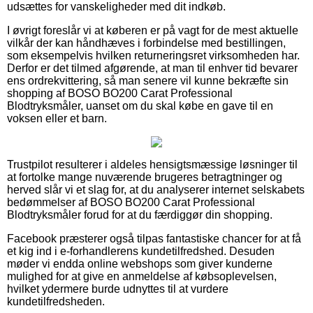
udsættes for vanskeligheder med dit indkøb.
I øvrigt foreslår vi at køberen er på vagt for de mest aktuelle
vilkår der kan håndhæves i forbindelse med bestillingen,
som eksempelvis hvilken returneringsret virksomheden har.
Derfor er det tilmed afgørende, at man til enhver tid bevarer
ens ordrekvittering, så man senere vil kunne bekræfte sin
shopping af BOSO BO200 Carat Professional
Blodtryksmåler, uanset om du skal købe en gave til en
voksen eller et barn.
Trustpilot resulterer i aldeles hensigtsmæssige løsninger til
at fortolke mange nuværende brugeres betragtninger og
herved slår vi et slag for, at du analyserer internet selskabets
bedømmelser af BOSO BO200 Carat Professional
Blodtryksmåler forud for at du færdiggør din shopping.
Facebook præsterer også tilpas fantastiske chancer for at få
et kig ind i e-forhandlerens kundetilfredshed. Desuden
møder vi endda online webshops som giver kunderne
mulighed for at give en anmeldelse af købsoplevelsen,
hvilket ydermere burde udnyttes til at vurdere
kundetilfredsheden.