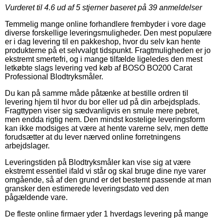
Vurderet til
4.6
ud af 5 stjerner baseret på
39
anmeldelser
Temmelig mange online forhandlere frembyder i vore dage
diverse forskellige leveringsmuligheder. Den mest populære
er i dag levering til en pakkeshop, hvor du selv kan hente
produkterne på et selvvalgt tidspunkt. Fragtmuligheden er jo
ekstremt smertefri, og i mange tilfælde ligeledes den mest
letkøbte slags levering ved køb af BOSO BO200 Carat
Professional Blodtryksmåler.
Du kan på samme måde påtænke at bestille ordren til
levering hjem til hvor du bor eller ud på din arbejdsplads.
Fragttypen viser sig sædvanligvis en smule mere pebret,
men endda rigtig nem. Den mindst kostelige leveringsform
kan ikke modsiges at være at hente varerne selv, men dette
forudsætter at du lever nærved online forretningens
arbejdslager.
Leveringstiden på Blodtryksmåler kan vise sig at være
ekstremt essentiel ifald vi står og skal bruge dine nye varer
omgående, så af den grund er det bestemt passende at man
gransker den estimerede leveringsdato ved den
pågældende vare.
De fleste online firmaer yder 1 hverdags levering på mange