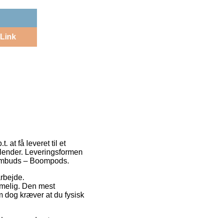
Link
 at få leveret til et
alender. Leveringsformen
Boombuds – Boompods.
arbejde.
mmelig. Den mest
m dog kræver at du fysisk