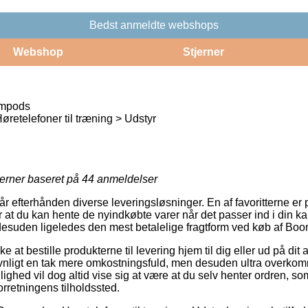
Bedst anmeldte webshops
Webshop
Stjerner
mpods
etelefoner til træning > Udstyr
jerner baseret på
44
anmeldelser
r efterhånden diverse leveringsløsninger. En af favoritterne er p.t.
 at du kan hente de nyindkøbte varer når det passer ind i din k
g desuden ligeledes den mest betalelige fragtform ved køb af 
at bestille produkterne til levering hjem til dig eller ud på dit 
nligt en tak mere omkostningsfuld, men desuden ultra overko
ighed vil dog altid vise sig at være at du selv henter ordren, so
orretningens tilholdssted.