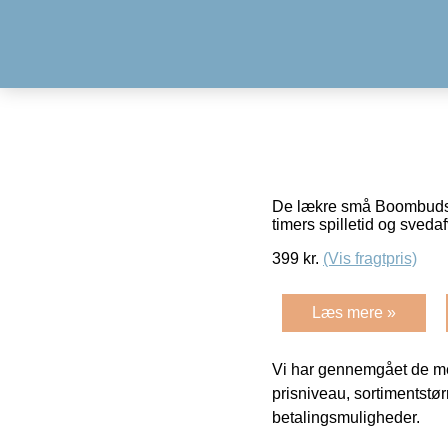
De lækre små Boombuds – 
timers spilletid og sved
399
kr.
(Vis fragtpris)
Læs mere »
Vi har gennemgået de mes
prisniveau, sortimentstø
betalingsmuligheder.