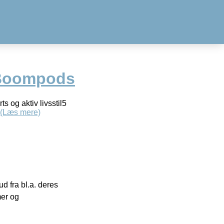
Boompods
 og aktiv livsstil5
(Læs mere)
 fra bl.a. deres
mer og