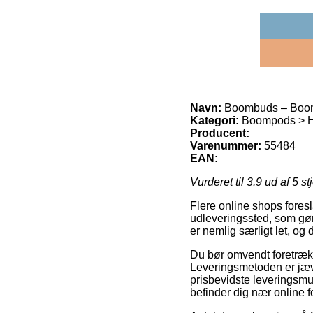
Navn:
Boombuds – Boo
Kategori:
Boompods > Hør
Producent:
Varenummer:
55484
EAN:
Vurderet til
3.9
ud af 5 st
Flere online shops foreslå
udleveringssted, som gør
er nemlig særligt let, o
Du bør omvendt foretrække 
Leveringsmetoden er jæv
prisbevidste leveringsmul
befinder dig nær online f