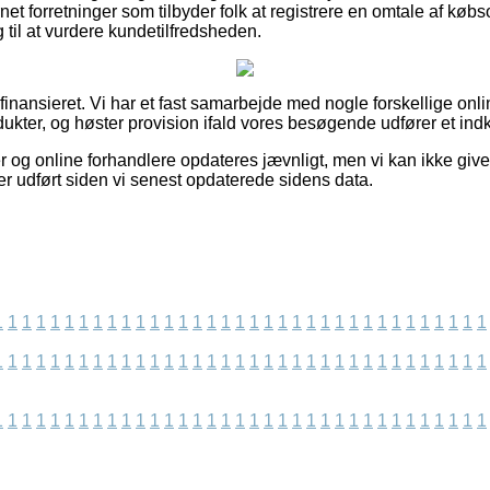
rnet forretninger som tilbyder folk at registrere en omtale af kø
til at vurdere kundetilfredsheden.
inansieret. Vi har et fast samarbejde med nogle forskellige online
dukter, og høster provision ifald vores besøgende udfører et ind
 og online forhandlere opdateres jævnligt, men vi kan ikke give
er udført siden vi senest opdaterede sidens data.
1
1
1
1
1
1
1
1
1
1
1
1
1
1
1
1
1
1
1
1
1
1
1
1
1
1
1
1
1
1
1
1
1
1
1
1
1
1
1
1
1
1
1
1
1
1
1
1
1
1
1
1
1
1
1
1
1
1
1
1
1
1
1
1
1
1
1
1
1
1
1
1
1
1
1
1
1
1
1
1
1
1
1
1
1
1
1
1
1
1
1
1
1
1
1
1
1
1
1
1
1
1
1
1
1