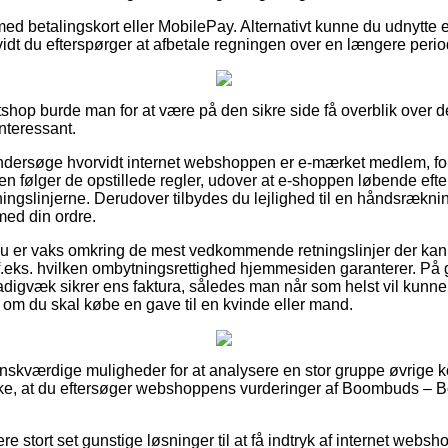
med betalingskort eller MobilePay. Alternativt kunne du udnytte e
vidt du efterspørger at afbetale regningen over en længere perio
shop burde man for at være på den sikre side få overblik over de
interessant.
 undersøge hvorvidt internet webshoppen er e-mærket medlem, ford
en følger de opstillede regler, udover at e-shoppen løbende efter
ningslinjerne. Derudover tilbydes du lejlighed til en håndsrækni
med din ordre.
t du er vaks omkring de mest vedkommende retningslinjer der ka
f.eks. hvilken ombytningsrettighed hjemmesiden garanterer. På g
stadigvæk sikrer ens faktura, således man når som helst vil kunne
 du skal købe en gave til en kvinde eller mand.
 så ønskværdige muligheder for at analysere en stor gruppe øvri
kke, at du eftersøger webshoppens vurderinger af Boombuds – B
 stort set gunstige løsninger til at få indtryk af internet webs