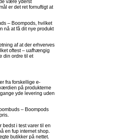
lde være yderst
l er det ret fornuftigt at
uds – Boompods, hvilket
n nå at få dit nye produkt
tning af at der erhverves
lket oftest – uafhængig
din ordre til et
 fra forskellige e-
gsværdien på produkterne
le gange yde levering uden
 på Boombuds – Boompods
pris.
edst i test varer til en
å en fup internet shop.
te butikker på nettet.