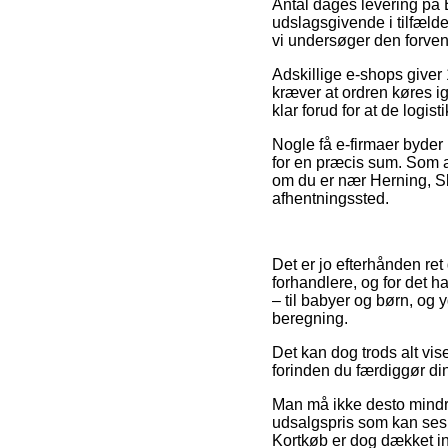
Antal dages levering på 
udslagsgivende i tilfælde 
vi undersøger den forven
Adskillige e-shops give
kræver at ordren køres ig
klar forud for at de logis
Nogle få e-firmaer byder
for en præcis sum. Som a
om du er nær Herning, Skan
afhentningssted.
Det er jo efterhånden ret
forhandlere, og for det 
– til babyer og børn, og 
beregning.
Det kan dog trods alt vis
forinden du færdiggør din 
Man må ikke desto mindre 
udsalgspris som kan ses 
Kortkøb er dog dækket in