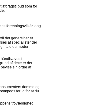
t afdragstilbud som for
de.
ns forretningsvilkår, dog
i det generelt er et
ses af specialister der
ng, ifald du møder
n håndhæves i
rund af dette er det
 bevise sin ordre af
ge konsumenters domme og
oompods forud for at du
hoppens troværdighed.