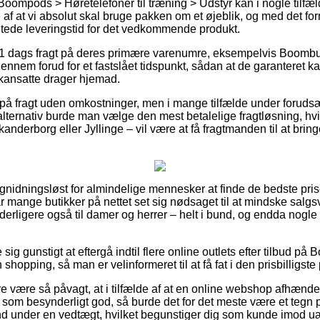
Boompods > Høretelefoner til træning > Udstyr kan i nogle tilfæ
af at vi absolut skal bruge pakken om et øjeblik, og med det formå
tede leveringstid for det vedkommende produkt.
r 1 dags fragt på deres primære varenumre, eksempelvis Boomb
ennem forud for et fastslået tidspunkt, sådan at de garanteret ka
tikansatte drager hjemad.
 på fragt uden omkostninger, men i mange tilfælde under forudsæ
lternativ burde man vælge den mest betalelige fragtløsning, hvi
derborg eller Jyllinge – vil være at få fragtmanden til at bringe 
 gnidningsløst for almindelige mennesker at finde de bedste priser
har mange butikker på nettet set sig nødsaget til at mindske sal
yderligere også til damer og herrer – helt i bund, og endda nog
e sig gunstigt at eftergå indtil flere online outlets efter tilbud
shopping, så man er velinformeret til at få fat i den prisbilligste 
være så påvagt, at i tilfælde af at en online webshop afhænder b
som besynderligt god, så burde det for det meste være et tegn p
d under en vedtægt, hvilket begunstiger dig som kunde imod uæg