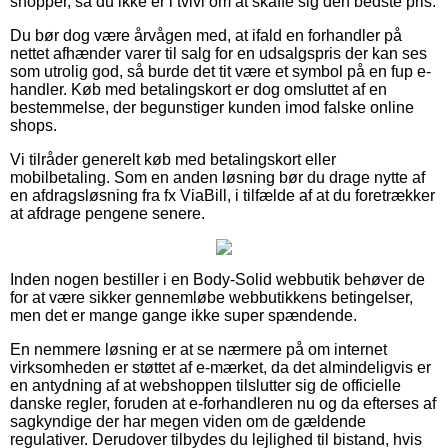
shopper, så du ikke er i tvivl om at skaffe sig den bedste pris.
Du bør dog være årvågen med, at ifald en forhandler på
nettet afhænder varer til salg for en udsalgspris der kan ses
som utrolig god, så burde det tit være et symbol på en fup e-
handler. Køb med betalingskort er dog omsluttet af en
bestemmelse, der begunstiger kunden imod falske online
shops.
Vi tilråder generelt køb med betalingskort eller
mobilbetaling. Som en anden løsning bør du drage nytte af
en afdragsløsning fra fx ViaBill, i tilfælde af at du foretrækker
at afdrage pengene senere.
Inden nogen bestiller i en Body-Solid webbutik behøver de
for at være sikker gennemløbe webbutikkens betingelser,
men det er mange gange ikke super spændende.
En nemmere løsning er at se nærmere på om internet
virksomheden er støttet af e-mærket, da det almindeligvis er
en antydning af at webshoppen tilslutter sig de officielle
danske regler, foruden at e-forhandleren nu og da efterses af
sagkyndige der har megen viden om de gældende
regulativer. Derudover tilbydes du lejlighed til bistand, hvis