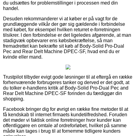
du udsættes for problemstillinger i processen med din
handel.
Desuden rekommanderer vi at køber er på vagt for de
grundlæggende vilkår der gør sig gældende i forbindelse
med købet, for eksempel hvilken returret e-forretningen
tilsikrer. I den forbindelse er det ligeledes afgørende, at man
stadigvæk opbevarer ens købsbekræftelse, så man
fremadrettet kan bekræfte sit køb af Body-Solid Pro-Dual
Pec and Rear Delt Machine DPEC-SF, hvad end du er
kvinde eller mand.
Trustpilot tilbyder evigt gode løsninger til at eftergå en række
forhenværende forbrugeres tanker og derved er det godt, at
du tolker e-handlens kritik af Body-Solid Pro-Dual Pec and
Rear Delt Machine DPEC-SF forinden du færdiggør din
shopping.
Facebook bringer dig for øvrigt en række fine metoder til at
få kendskab til internet firmaets kundetilfredshed. Foruden
det møder vi faktisk online forretninger hvor kunder kan
offentliggøre en omtale af ordreforløbet, hvilket på samme
måde kan tages i brug til at fornemme tidligere kunders