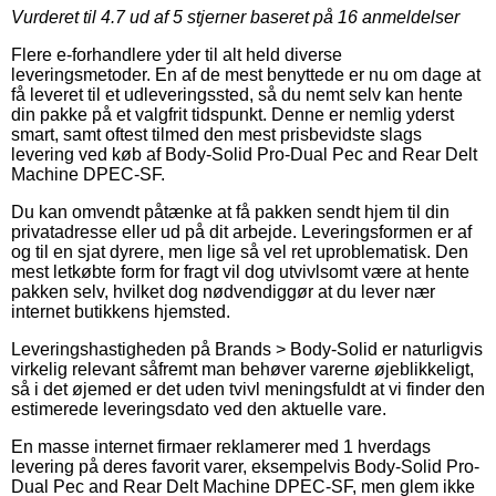
Vurderet til
4.7
ud af 5 stjerner baseret på
16
anmeldelser
Flere e-forhandlere yder til alt held diverse
leveringsmetoder. En af de mest benyttede er nu om dage at
få leveret til et udleveringssted, så du nemt selv kan hente
din pakke på et valgfrit tidspunkt. Denne er nemlig yderst
smart, samt oftest tilmed den mest prisbevidste slags
levering ved køb af Body-Solid Pro-Dual Pec and Rear Delt
Machine DPEC-SF.
Du kan omvendt påtænke at få pakken sendt hjem til din
privatadresse eller ud på dit arbejde. Leveringsformen er af
og til en sjat dyrere, men lige så vel ret uproblematisk. Den
mest letkøbte form for fragt vil dog utvivlsomt være at hente
pakken selv, hvilket dog nødvendiggør at du lever nær
internet butikkens hjemsted.
Leveringshastigheden på Brands > Body-Solid er naturligvis
virkelig relevant såfremt man behøver varerne øjeblikkeligt,
så i det øjemed er det uden tvivl meningsfuldt at vi finder den
estimerede leveringsdato ved den aktuelle vare.
En masse internet firmaer reklamerer med 1 hverdags
levering på deres favorit varer, eksempelvis Body-Solid Pro-
Dual Pec and Rear Delt Machine DPEC-SF, men glem ikke