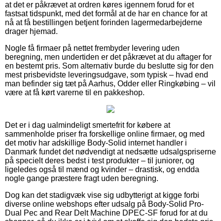
at det er påkrævet at ordren køres igennem forud for et
fastsat tidspunkt, med det formål at de har en chance for at
nå at få bestillingen betjent forinden lagermedarbejderne
drager hjemad.
Nogle få firmaer på nettet frembyder levering uden
beregning, men undertiden er det påkrævet at du aftager for
en bestemt pris. Som alternativ burde du beslutte sig for den
mest prisbevidste leveringsudgave, som typisk – hvad end
man befinder sig tæt på Aarhus, Odder eller Ringkøbing – vil
være at få kørt varerne til en pakkeshop.
Det er i dag ualmindeligt smertefrit for købere at
sammenholde priser fra forskellige online firmaer, og med
det motiv har adskillige Body-Solid internet handler i
Danmark fundet det nødvendigt at nedsætte udsalgspriserne
på specielt deres bedst i test produkter – til juniorer, og
ligeledes også til mænd og kvinder – drastisk, og endda
nogle gange præstere fragt uden beregning.
Dog kan det stadigvæk vise sig udbytterigt at kigge forbi
diverse online webshops efter udsalg på Body-Solid Pro-
Dual Pec and Rear Delt Machine DPEC-SF forud for at du