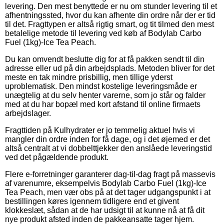
levering. Den mest benyttede er nu om stunder levering til et
afhentningssted, hvor du kan afhente din ordre når der er tid
til det. Fragttypen er altså rigtig smart, og tit tilmed den mest
betalelige metode til levering ved køb af Bodylab Carbo
Fuel (1kg)-Ice Tea Peach.
Du kan omvendt beslutte dig for at få pakken sendt til din
adresse eller ud på din arbejdsplads. Metoden bliver for det
meste en tak mindre prisbillig, men tillige yderst
uproblematisk. Den mindst kostelige leveringsmåde er
unægtelig at du selv henter varerne, som jo står og falder
med at du har bopæl med kort afstand til online firmaets
arbejdslager.
Fragttiden på Kulhydrater er jo temmelig aktuel hvis vi
mangler din ordre inden for få dage, og i det øjemed er det
altså centralt at vi dobbelttjekker den anslåede leveringstid
ved det pågældende produkt.
Flere e-forretninger garanterer dag-til-dag fragt på massevis
af varenumre, eksempelvis Bodylab Carbo Fuel (1kg)-Ice
Tea Peach, men vær obs på at det tager udgangspunkt i at
bestillingen køres igennem tidligere end et givent
klokkeslæt, sådan at de har udsigt til at kunne nå at få dit
nye produkt afsted inden de pakkeansatte tager hjem.