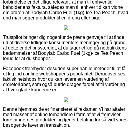
forbindelse er det tillige relevant, at man til enhver tid
beholder ens faktura, således man til enhver tid kan vidne
om ordren af Bodylab Carbo Fuel (1kg)-Ice Tea Peach, hvad
end man søger produkter til en dreng eller pige.
Trustpilot bringer dig nogenlunde pæne genveje til at finde
ud af diverse tidligere konsumenters meninger og på grund
af dette er det prisværdigt, at du tager et kig på netbutikkens
bedømmelser af Bodylab Carbo Fuel (1kg)-Ice Tea Peach
forud for at du shopper.
Facebook frembyder desuden super habile metoder til at få
et kig ind i online webshoppens popularitet. Derudover ses
faktisk netshops hvor du kan levere en vurdering af
ordreforløbet, som også burde drages fordel af til vurdering
af hvor glade kunderne er.
Denne hjemmeside er finansieret af reklamer. Vi har aftaler
med masser af online forhandlere i form af at vi fremviser
forretningernes produkter, og tjener betaling for så vidt vores
besøgende laver en transaktion.