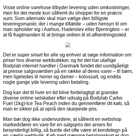
Visse online varehuse tilbyder levering uden omkostninger,
men for det meste kun såfremt du shopper for en præcis
sum. Som alternativ skal man vælge den billigste
leveringsmanér, der i mange tilfælde – uden hensyn til om
man opholder sig i Aarhus, Haderslev eller Bjerringbro – er
at få fragtmanden til at bringe ordren til et afhentningssted.
Det er super smart for alle og enhver at søge information om
priser hos diverse webbutikker, og for det har utallige
Bodylab internet handler i Danmark fundet det uundgåeligt
at presse salgsværdien på en række af deres varer – til børn,
men ligeledes til herrer og damer – kolossalt, og endda
nogle gange yde levering uden betaling.
Dog kan det til hver en tid blive fordelagtigt at granske
diverse online selskaber efter udsalg på Bodylab Carbo
Fuel (1kg)-Ice Tea Peach inden du gennemfører dit køb, så
man er sikker på at opnå den skarpeste pris.
Man bør dog ikke undervurdere, at såfremt en webshop
markedsfører en vare for en salgspris der anses for
besynderligt billig, så burde det ofte være et kendetegn på
en uærlig webbutik. Køb med gængse betalingskort er dog