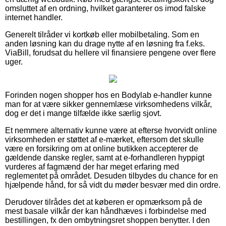
omsluttet af en ordning, hvilket garanterer os imod falske
internet handler.
Generelt tilråder vi kortkøb eller mobilbetaling. Som en
anden løsning kan du drage nytte af en løsning fra f.eks.
ViaBill, forudsat du hellere vil finansiere pengene over flere
uger.
Forinden nogen shopper hos en Bodylab e-handler kunne
man for at være sikker gennemlæse virksomhedens vilkår,
dog er det i mange tilfælde ikke særlig sjovt.
Et nemmere alternativ kunne være at efterse hvorvidt online
virksomheden er støttet af e-mærket, eftersom det skulle
være en forsikring om at online butikken accepterer de
gældende danske regler, samt at e-forhandleren hyppigt
vurderes af fagmænd der har meget erfaring med
reglementet på området. Desuden tilbydes du chance for en
hjælpende hånd, for så vidt du møder besvær med din ordre.
Derudover tilrådes det at køberen er opmærksom på de
mest basale vilkår der kan håndhæves i forbindelse med
bestillingen, fx den ombytningsret shoppen benytter. I den