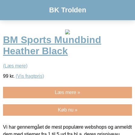
BK Trolden
BM Sports Mundbind
Heather Black
(Læs mere)
99
kr.
(Vis fragtpris)
Læs mere »
Køb nu »
Vi har gennemgået de mest populære webshops og anmeldt
dem med stjerner fra 1 til 5 ud fra bl.a. deres prisniveau,