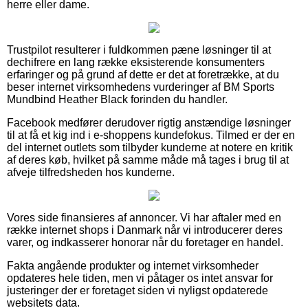
herre eller dame.
Trustpilot resulterer i fuldkommen pæne løsninger til at
dechifrere en lang række eksisterende konsumenters
erfaringer og på grund af dette er det at foretrække, at du
beser internet virksomhedens vurderinger af BM Sports
Mundbind Heather Black forinden du handler.
Facebook medfører derudover rigtig anstændige løsninger
til at få et kig ind i e-shoppens kundefokus. Tilmed er der en
del internet outlets som tilbyder kunderne at notere en kritik
af deres køb, hvilket på samme måde må tages i brug til at
afveje tilfredsheden hos kunderne.
Vores side finansieres af annoncer. Vi har aftaler med en
række internet shops i Danmark når vi introducerer deres
varer, og indkasserer honorar når du foretager en handel.
Fakta angående produkter og internet virksomheder
opdateres hele tiden, men vi påtager os intet ansvar for
justeringer der er foretaget siden vi nyligst opdaterede
websitets data.