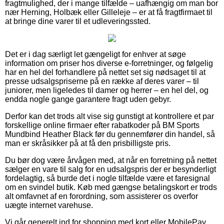
fragtmulighed, der i mange tilfælde – uafhængig om man bor
nær Herning, Holbæk eller Gilleleje – er at få fragtfirmaet til
at bringe dine varer til et udleveringssted.
Det er i dag særligt let gængeligt for enhver at søge
information om priser hos diverse e-forretninger, og følgelig
har en hel del forhandlere på nettet set sig nødsaget til at
presse udsalgspriserne på en række af deres varer – til
juniorer, men ligeledes til damer og herrer – en hel del, og
endda nogle gange garantere fragt uden gebyr.
Derfor kan det trods alt vise sig gunstigt at kontrollere et par
forskellige online firmaer efter rabatkoder på BM Sports
Mundbind Heather Black før du gennemfører din handel, så
man er skråsikker på at få den prisbilligste pris.
Du bør dog være årvågen med, at når en forretning på nettet
sælger en vare til salg for en udsalgspris der er besynderligt
fordelagtig, så burde det i nogle tilfælde være et faresignal
om en svindel butik. Køb med gængse betalingskort er trods
alt omfavnet af en forordning, som assisterer os overfor
uægte internet varehuse.
Vi går generelt ind for shopping med kort eller MobilePay.