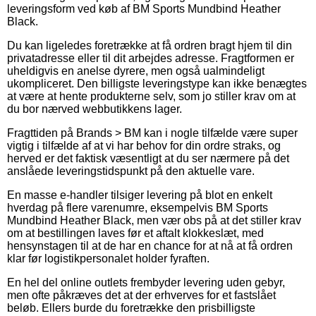
leveringsform ved køb af BM Sports Mundbind Heather
Black.
Du kan ligeledes foretrække at få ordren bragt hjem til din
privatadresse eller til dit arbejdes adresse. Fragtformen er
uheldigvis en anelse dyrere, men også ualmindeligt
ukompliceret. Den billigste leveringstype kan ikke benægtes
at være at hente produkterne selv, som jo stiller krav om at
du bor nærved webbutikkens lager.
Fragttiden på Brands > BM kan i nogle tilfælde være super
vigtig i tilfælde af at vi har behov for din ordre straks, og
herved er det faktisk væsentligt at du ser nærmere på det
anslåede leveringstidspunkt på den aktuelle vare.
En masse e-handler tilsiger levering på blot en enkelt
hverdag på flere varenumre, eksempelvis BM Sports
Mundbind Heather Black, men vær obs på at det stiller krav
om at bestillingen laves før et aftalt klokkeslæt, med
hensynstagen til at de har en chance for at nå at få ordren
klar før logistikpersonalet holder fyraften.
En hel del online outlets frembyder levering uden gebyr,
men ofte påkræves det at der erhverves for et fastslået
beløb. Ellers burde du foretrække den prisbilligste