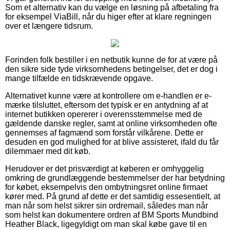
Som et alternativ kan du vælge en løsning på afbetaling fra
for eksempel ViaBill, når du higer efter at klare regningen
over et længere tidsrum.
Forinden folk bestiller i en netbutik kunne de for at være på
den sikre side tyde virksomhedens betingelser, det er dog i
mange tilfælde en tidskrævende opgave.
Alternativet kunne være at kontrollere om e-handlen er e-
mærke tilsluttet, eftersom det typisk er en antydning af at
internet butikken opererer i overensstemmelse med de
gældende danske regler, samt at online virksomheden ofte
gennemses af fagmænd som forstår vilkårene. Dette er
desuden en god mulighed for at blive assisteret, ifald du får
dilemmaer med dit køb.
Herudover er det prisværdigt at køberen er omhyggelig
omkring de grundlæggende bestemmelser der har betydning
for købet, eksempelvis den ombytningsret online firmaet
kører med. På grund af dette er det samtidig essesentielt, at
man når som helst sikrer sin ordremail, således man når
som helst kan dokumentere ordren af BM Sports Mundbind
Heather Black, ligegyldigt om man skal købe gave til en