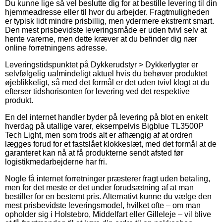
Du kunne lige så vel beslutte dig for at bestille levering til din
hjemmeadresse eller til hvor du arbejder. Fragtmuligheden
er typisk lidt mindre prisbillig, men ydermere ekstremt smart.
Den mest prisbevidste leveringsmåde er uden tvivl selv at
hente varerne, men dette kræver at du befinder dig nær
online forretningens adresse.
Leveringstidspunktet på Dykkerudstyr > Dykkerlygter er
selvfølgelig ualmindeligt aktuel hvis du behøver produktet
øjeblikkeligt, så med det formål er det uden tvivl klogt at du
efterser tidshorisonten for levering ved det respektive
produkt.
En del internet handler byder på levering på blot en enkelt
hverdag på utallige varer, eksempelvis Bigblue TL3500P
Tech Light, men som trods alt er afhængig af at ordren
lægges forud for et fastslået klokkeslæt, med det formål at de
garanteret kan nå at få produkterne sendt afsted før
logistikmedarbejderne har fri.
Nogle få internet forretninger præsterer fragt uden betaling,
men for det meste er det under forudsætning af at man
bestiller for en bestemt pris. Alternativt kunne du vælge den
mest prisbevidste leveringsmodel, hvilket ofte – om man
opholder sig i Holstebro, Middelfart eller Gilleleje – vil blive