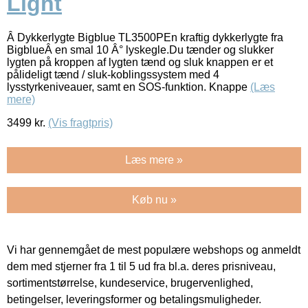
Light
Â Dykkerlygte Bigblue TL3500PEn kraftig dykkerlygte fra
BigblueÂ en smal 10 Â° lyskegle.Du tænder og slukker
lygten på kroppen af lygten tænd og sluk knappen er et
pålideligt tænd / sluk-koblingssystem med 4
lysstyrkeniveauer, samt en SOS-funktion. Knappe
(Læs
mere)
3499
kr.
(Vis fragtpris)
Læs mere »
Køb nu »
Vi har gennemgået de mest populære webshops og anmeldt
dem med stjerner fra 1 til 5 ud fra bl.a. deres prisniveau,
sortimentstørrelse, kundeservice, brugervenlighed,
betingelser, leveringsformer og betalingsmuligheder.