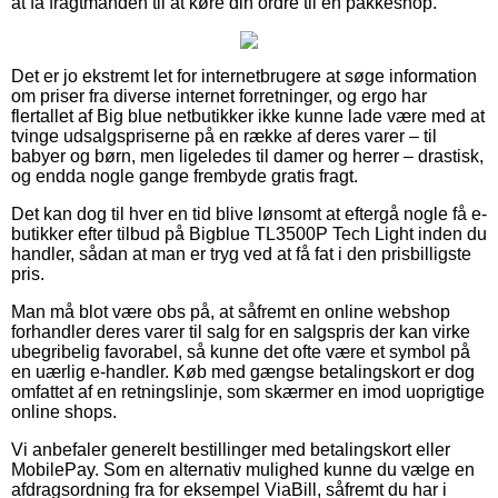
at få fragtmanden til at køre din ordre til en pakkeshop.
Det er jo ekstremt let for internetbrugere at søge information
om priser fra diverse internet forretninger, og ergo har
flertallet af Big blue netbutikker ikke kunne lade være med at
tvinge udsalgspriserne på en række af deres varer – til
babyer og børn, men ligeledes til damer og herrer – drastisk,
og endda nogle gange frembyde gratis fragt.
Det kan dog til hver en tid blive lønsomt at eftergå nogle få e-
butikker efter tilbud på Bigblue TL3500P Tech Light inden du
handler, sådan at man er tryg ved at få fat i den prisbilligste
pris.
Man må blot være obs på, at såfremt en online webshop
forhandler deres varer til salg for en salgspris der kan virke
ubegribelig favorabel, så kunne det ofte være et symbol på
en uærlig e-handler. Køb med gængse betalingskort er dog
omfattet af en retningslinje, som skærmer en imod uoprigtige
online shops.
Vi anbefaler generelt bestillinger med betalingskort eller
MobilePay. Som en alternativ mulighed kunne du vælge en
afdragsordning fra for eksempel ViaBill, såfremt du har i