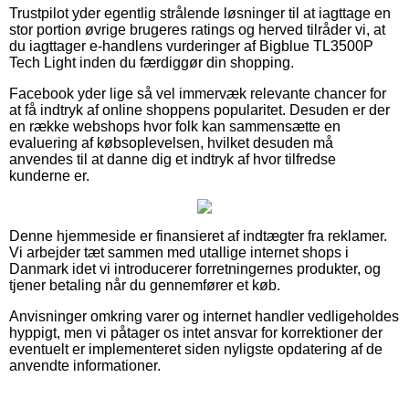
Trustpilot yder egentlig strålende løsninger til at iagttage en
stor portion øvrige brugeres ratings og herved tilråder vi, at
du iagttager e-handlens vurderinger af Bigblue TL3500P
Tech Light inden du færdiggør din shopping.
Facebook yder lige så vel immervæk relevante chancer for
at få indtryk af online shoppens popularitet. Desuden er der
en række webshops hvor folk kan sammensætte en
evaluering af købsoplevelsen, hvilket desuden må
anvendes til at danne dig et indtryk af hvor tilfredse
kunderne er.
Denne hjemmeside er finansieret af indtægter fra reklamer.
Vi arbejder tæt sammen med utallige internet shops i
Danmark idet vi introducerer forretningernes produkter, og
tjener betaling når du gennemfører et køb.
Anvisninger omkring varer og internet handler vedligeholdes
hyppigt, men vi påtager os intet ansvar for korrektioner der
eventuelt er implementeret siden nyligste opdatering af de
anvendte informationer.