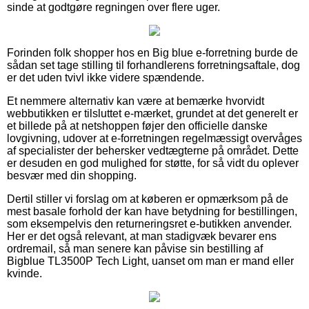
sinde at godtgøre regningen over flere uger.
Forinden folk shopper hos en Big blue e-forretning burde de
sådan set tage stilling til forhandlerens forretningsaftale, dog
er det uden tvivl ikke videre spændende.
Et nemmere alternativ kan være at bemærke hvorvidt
webbutikken er tilsluttet e-mærket, grundet at det generelt er
et billede på at netshoppen føjer den officielle danske
lovgivning, udover at e-forretningen regelmæssigt overvåges
af specialister der behersker vedtægterne på området. Dette
er desuden en god mulighed for støtte, for så vidt du oplever
besvær med din shopping.
Dertil stiller vi forslag om at køberen er opmærksom på de
mest basale forhold der kan have betydning for bestillingen,
som eksempelvis den returneringsret e-butikken anvender.
Her er det også relevant, at man stadigvæk bevarer ens
ordremail, så man senere kan påvise sin bestilling af
Bigblue TL3500P Tech Light, uanset om man er mand eller
kvinde.