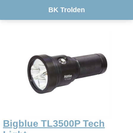
BK Trolden
Bigblue TL3500P Tech