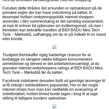
Foruden dette tilrådes det at kunden er opmærksom på de
primære regler der kan have indvirkning på købet, til
eksempel hvilken ombytningspolitik internet shoppen
anvender. I den sammenhæng er det samtidig essesentielt,
at man til enhver tid opbevarer sin kvitteringsmail, så man i
fremtiden kan bekræfte handlen af BIDI BADU Mea Tech
Tank – Mørkeblå, uafhængig om du er på indkøb til en mand
eller kvinde.
Trustpilot fremskaffer rigtig hæderlige chancer for at
kortlægge en længere række tidligere konsumenters
anmeldelser og derved er det anbefalelsesværdigt, at du
gransker internet webshoppens ratings af BIDI BADU Mea
Tech Tank – Mørkeblå før du køber.
Facebook indebærer desuden fuldt ud gavnlige løsninger til
at få indsigt i webbutikkens popularitet. Her er der nogle
internet shops hvor man kan nedfælde en evaluering af
ordreforløbet, hvilket tilmed burde tages i brug til at tage
stilling til tidligere kunders oplevelser.