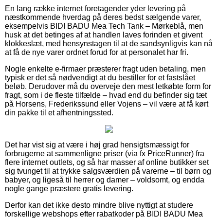
En lang række internet foretagender yder levering på
næstkommende hverdag på deres bedst sælgende varer,
eksempelvis BIDI BADU Mea Tech Tank – Mørkeblå, men
husk at det betinges af at handlen laves forinden et givent
klokkeslæt, med hensynstagen til at de sandsynligvis kan nå
at få de nye varer ordnet forud for at personalet har fri.
Nogle enkelte e-firmaer præsterer fragt uden betaling, men
typisk er det så nødvendigt at du bestiller for et fastslået
beløb. Derudover må du overveje den mest letkøbte form for
fragt, som i de fleste tilfælde – hvad end du befinder sig tæt
på Horsens, Frederikssund eller Vojens – vil være at få kørt
din pakke til et afhentningssted.
Det har vist sig at være i høj grad hensigtsmæssigt for
forbrugerne at sammenligne priser (via fx PriceRunner) fra
flere internet outlets, og så har masser af online butikker set
sig tvunget til at trykke salgsværdien på varerne – til børn og
babyer, og ligeså til herrer og damer – voldsomt, og endda
nogle gange præstere gratis levering.
Derfor kan det ikke desto mindre blive nyttigt at studere
forskellige webshops efter rabatkoder på BIDI BADU Mea