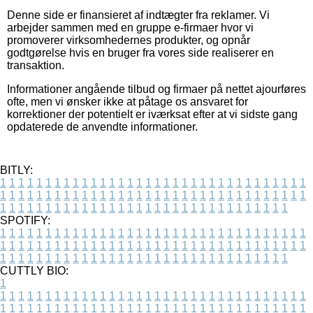
Denne side er finansieret af indtægter fra reklamer. Vi
arbejder sammen med en gruppe e-firmaer hvor vi
promoverer virksomhedernes produkter, og opnår
godtgørelse hvis en bruger fra vores side realiserer en
transaktion.
Informationer angående tilbud og firmaer på nettet ajourføres
ofte, men vi ønsker ikke at påtage os ansvaret for
korrektioner der potentielt er iværksat efter at vi sidste gang
opdaterede de anvendte informationer.
BITLY:
1
1
1
1
1
1
1
1
1
1
1
1
1
1
1
1
1
1
1
1
1
1
1
1
1
1
1
1
1
1
1
1
1
1
1
1
1
1
1
1
1
1
1
1
1
1
1
1
1
1
1
1
1
1
1
1
1
1
1
1
1
1
1
1
1
1
1
1
1
1
1
1
1
1
1
1
1
1
1
1
1
1
1
1
1
1
1
1
1
1
1
1
1
1
1
1
1
1
1
1
SPOTIFY:
1
1
1
1
1
1
1
1
1
1
1
1
1
1
1
1
1
1
1
1
1
1
1
1
1
1
1
1
1
1
1
1
1
1
1
1
1
1
1
1
1
1
1
1
1
1
1
1
1
1
1
1
1
1
1
1
1
1
1
1
1
1
1
1
1
1
1
1
1
1
1
1
1
1
1
1
1
1
1
1
1
1
1
1
1
1
1
1
1
1
1
1
1
1
1
1
1
1
1
1
CUTTLY BIO:
1
1
1
1
1
1
1
1
1
1
1
1
1
1
1
1
1
1
1
1
1
1
1
1
1
1
1
1
1
1
1
1
1
1
1
1
1
1
1
1
1
1
1
1
1
1
1
1
1
1
1
1
1
1
1
1
1
1
1
1
1
1
1
1
1
1
1
1
1