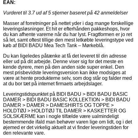
EAN:
Vurderet til
3.7
ud af 5 stjerner baseret på
42
anmeldelser
Masser af forretninger på nettet yder i dag mange forskellige
leveringsløsninger. Et hit er efterhånden pakkeshops, hvor
du kan afhente varerne når du har lyst. Fragtformen er jo ret
så let, samt oftest tillige den mest letkøbte leveringstype ved
køb af BIDI BADU Mea Tech Tank – Mørkeblå.
Du kan ligeledes påtænke at få det leveret til din adresse
eller ud på dit arbejde. Denne viser sig for det meste en
kende dyrere, men på den anden side super enkel. Den
mest prisbevidste leveringsversion kan ikke modsiges at
være at hente produkterne selv, som dog står og falder med
at du bor tæt på internet firmaets arbejdslager.
Leveringstidspunktet på BIDI BADU > BIDI BADU BASIC
DAMER > BIDI BADU BASIC KOLLEKTION > BIDI BADU
DAMER > DAMER > DAMESHIRTS OG TOPPE >
HOLDTØJ > HOLDTØJ TIL DAMER > KASKETTER OG
SOLSKÆRME kan i nogle tilfælde være ualmindeligt
bestemmende ifald man behøver varen lige om lidt, og i det
øjemed er det virkelig aktuelt at vi finder leveringstiden for
den relevante vare.