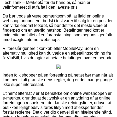
Tech Tank – Mørkeblå før du handler, så man er
velinformeret til at få fat i den laveste pris.
Du bør trods alt være opmærksom på, at ifald en online
webshop annoncerer bedst i test varer til salg for en pris der
kan virke enormt letkøbt, så bør det for det meste være et
fingerpeg om en uærlig netshop. Betalinger med kort er
imidlertid omfattet af en foranstaltning, som begunstiger folk
imod uægte internet webshops.
Vi foreslår generelt kortkøb eller MobilePay. Som en
alternativ mulighed kan du vælge en afbetalingsordning fra
fx ViaBill, hvis du agter at betale betalingen over en periode.
Inden folk shopper på en forretning på nettet bør man når alt
kommer til alt granske dens regler, dog er det mange gange
ikke super interessant.
Et nemt alternativ er at bemærke om online webshoppen er
e-mærket, grundet at det typisk er en antydning af at online
forretningen respekterer de danske retningslinjer, udover at
butikken lejlighedsvis føres tilsyn med af eksperter der
forstår reglerne. Det giver dig genvej til en hjælpende hånd,
hvis du forvoldes vanskeligheder med din shopping.