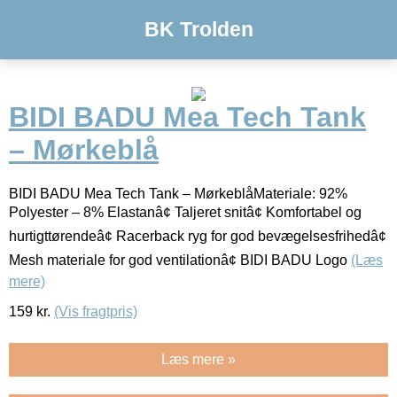
BK Trolden
BIDI BADU Mea Tech Tank
– Mørkeblå
BIDI BADU Mea Tech Tank – MørkeblåMateriale: 92%
Polyester – 8% Elastanâ¢ Taljeret snitâ¢ Komfortabel og
hurtigttørendeâ¢ Racerback ryg for god bevægelsesfrihedâ¢
Mesh materiale for god ventilationâ¢ BIDI BADU Logo
(Læs
mere)
159
kr.
(Vis fragtpris)
Læs mere »