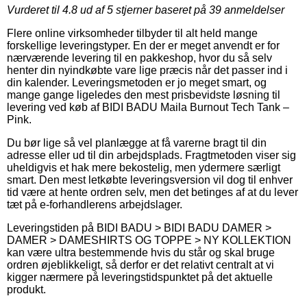
Vurderet til
4.8
ud af 5 stjerner baseret på
39
anmeldelser
Flere online virksomheder tilbyder til alt held mange
forskellige leveringstyper. En der er meget anvendt er for
nærværende levering til en pakkeshop, hvor du så selv
henter din nyindkøbte vare lige præcis når det passer ind i
din kalender. Leveringsmetoden er jo meget smart, og
mange gange ligeledes den mest prisbevidste løsning til
levering ved køb af BIDI BADU Maila Burnout Tech Tank –
Pink.
Du bør lige så vel planlægge at få varerne bragt til din
adresse eller ud til din arbejdsplads. Fragtmetoden viser sig
uheldigvis et hak mere bekostelig, men ydermere særligt
smart. Den mest letkøbte leveringsversion vil dog til enhver
tid være at hente ordren selv, men det betinges af at du lever
tæt på e-forhandlerens arbejdslager.
Leveringstiden på BIDI BADU > BIDI BADU DAMER >
DAMER > DAMESHIRTS OG TOPPE > NY KOLLEKTION
kan være ultra bestemmende hvis du står og skal bruge
ordren øjeblikkeligt, så derfor er det relativt centralt at vi
kigger nærmere på leveringstidspunktet på det aktuelle
produkt.