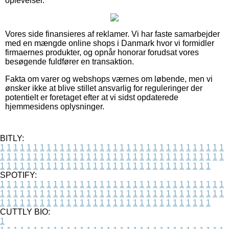
oplevelser.
Vores side finansieres af reklamer. Vi har faste samarbejder
med en mængde online shops i Danmark hvor vi formidler
firmaernes produkter, og opnår honorar forudsat vores
besøgende fuldfører en transaktion.
Fakta om varer og webshops værnes om løbende, men vi
ønsker ikke at blive stillet ansvarlig for reguleringer der
potentielt er foretaget efter at vi sidst opdaterede
hjemmesidens oplysninger.
BITLY:
1
1
1
1
1
1
1
1
1
1
1
1
1
1
1
1
1
1
1
1
1
1
1
1
1
1
1
1
1
1
1
1
1
1
1
1
1
1
1
1
1
1
1
1
1
1
1
1
1
1
1
1
1
1
1
1
1
1
1
1
1
1
1
1
1
1
1
1
1
1
1
1
1
1
1
1
1
1
1
1
1
1
1
1
1
1
1
1
1
1
1
1
1
1
1
1
1
1
1
1
SPOTIFY:
1
1
1
1
1
1
1
1
1
1
1
1
1
1
1
1
1
1
1
1
1
1
1
1
1
1
1
1
1
1
1
1
1
1
1
1
1
1
1
1
1
1
1
1
1
1
1
1
1
1
1
1
1
1
1
1
1
1
1
1
1
1
1
1
1
1
1
1
1
1
1
1
1
1
1
1
1
1
1
1
1
1
1
1
1
1
1
1
1
1
1
1
1
1
1
1
1
1
1
1
CUTTLY BIO:
1