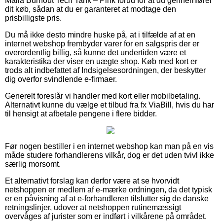
Maila Burnout Tech Tank – Pink forud for at du gennemfører
dit køb, sådan at du er garanteret at modtage den
prisbilligste pris.
Du må ikke desto mindre huske på, at i tilfælde af at en
internet webshop frembyder varer for en salgspris der er
overordentlig billig, så kunne det undertiden være et
karakteristika der viser en uægte shop. Køb med kort er
trods alt indbefattet af Indsigelsesordningen, der beskytter
dig overfor svindlende e-firmaer.
Generelt foreslår vi handler med kort eller mobilbetaling.
Alternativt kunne du vælge et tilbud fra fx ViaBill, hvis du har
til hensigt at afbetale pengene i flere bidder.
Før nogen bestiller i en internet webshop kan man på en vis
måde studere forhandlerens vilkår, dog er det uden tvivl ikke
særlig morsomt.
Et alternativt forslag kan derfor være at se hvorvidt
netshoppen er medlem af e-mærke ordningen, da det typisk
er en påvisning af at e-forhandleren tilslutter sig de danske
retningslinjer, udover at netshoppen rutinemæssigt
overvåges af jurister som er indført i vilkårene på området.