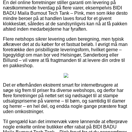
En del online forretninger stiller garanti om levering på
næstkommende hverdag på flere varer, eksempelvis BIDI
BADU Maila Burnout Tech Tank – Pink, men som ikke desto
mindre beroer på at handlen laves forud for et givent
klokkeslæt, således at de sandsynligvis kan nå at få pakken
afsted inden medarbejderne har fyraften.
Flere netshops sikrer levering uden beregning, men typisk
afkræver det at du køber for et fastsat beløb. I øvrigt må man
foretrække den prisbilligste leveringsform, hvilket gerne –
ligegyldigt om man bor ved Helsingør, Sønderborg eller
Billund – vil være at få fragtmanden til at levere din ordre til
en pakkeshop.
Det er efterhånden ekstremt smart for internetbrugere at
søge sig frem til priser fra diverse webshops, og derfor har
flere forretninger på nettet set sig nødsaget til at stampe
udsalgspriserne på varerne – til børn, og samtidig til damer
og herrer – en hel del, og endda nogle gange præstere fragt
uden omkostninger.
Til gengæld kan det immervæk være lønnende at efterprøve
nogle enkelte online butikker efter rabat på BIDI BADU