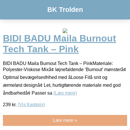
BK Trolden
BIDI BADU Maila Burnout
Tech Tank – Pink
BIDI BADU Maila Burnout Tech Tank – PinkMateriale:
Polyester-Viskose Mixâ¢ Iøjnefaldende ‘Burnout’ mønsterâ¢
Optimal bevægelsesfrihed med âLoose Fitâ snit og
ærmeløst designâ¢ Let, hurtigttørende materiale med god
åndbarhedâ¢ Passer sa
(Læs mere)
239
kr.
(Vis fragtpris)
Læs mere »