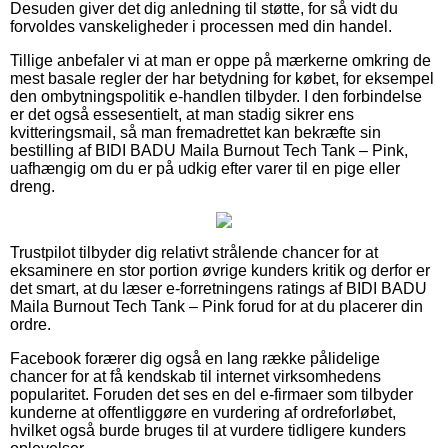
Desuden giver det dig anledning til støtte, for så vidt du
forvoldes vanskeligheder i processen med din handel.
Tillige anbefaler vi at man er oppe på mærkerne omkring de
mest basale regler der har betydning for købet, for eksempel
den ombytningspolitik e-handlen tilbyder. I den forbindelse
er det også essesentielt, at man stadig sikrer ens
kvitteringsmail, så man fremadrettet kan bekræfte sin
bestilling af BIDI BADU Maila Burnout Tech Tank – Pink,
uafhængig om du er på udkig efter varer til en pige eller
dreng.
Trustpilot tilbyder dig relativt strålende chancer for at
eksaminere en stor portion øvrige kunders kritik og derfor er
det smart, at du læser e-forretningens ratings af BIDI BADU
Maila Burnout Tech Tank – Pink forud for at du placerer din
ordre.
Facebook forærer dig også en lang række pålidelige
chancer for at få kendskab til internet virksomhedens
popularitet. Foruden det ses en del e-firmaer som tilbyder
kunderne at offentliggøre en vurdering af ordreforløbet,
hvilket også burde bruges til at vurdere tidligere kunders