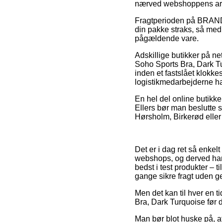
nærved webshoppens arb
Fragtperioden på BRANDS
din pakke straks, så med 
pågældende vare.
Adskillige butikker på net
Soho Sports Bra, Dark T
inden et fastslået klokke
logistikmedarbejderne har
En hel del online butikke
Ellers bør man beslutte s
Hørsholm, Birkerød eller S
Det er i dag ret så enkelt
webshops, og derved har
bedst i test produkter – 
gange sikre fragt uden g
Men det kan til hver en t
Bra, Dark Turquoise før d
Man bør blot huske på, at