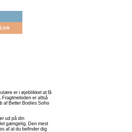
Link
lære er i øjeblikket at få
t. Fragtmetoden er altså
b af Better Bodies Soho
er ud på din
t let gængelig. Den mest
s af at du befinder dig