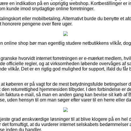
ære en indikation på en uoprigtig webshop. Kortbestillinger er imi
 som kunde imod snydagtige online forretninger.
ingskort eller mobilbetaling. Alternativt burde du benytte et afdr
at honorere pengene over flere uger.
n online shop bør man egentlig studere netbutikkens vilkår, dog
granske hvorvidt internet forretningen er e-mærket medlem, hvi
de officielle regler, og at virksomheden løbende overvåges af 
vilkår. Det er en rigtig god mulighed for support, ifald du får
t at køberen er på vagt for de mest betydningsfulde betingelser 
 den returrettighed hjemmesiden tilbyder. I den forbindelse er de
 sin faktura e-mail, så man en anden gang kan bevise sit køb af
e, uden hensyn til om man søger efter varer til en herre eller d
højeste grad ønskværdige løsninger til at blive klogere på en hel
 det fornuftigt, at du vurderer internet selskabets bedømmelser
se inden du handler.