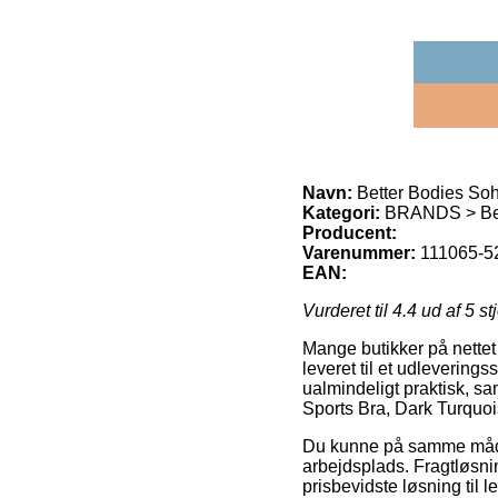
Navn:
Better Bodies Soh
Kategori:
BRANDS > Bet
Producent:
Varenummer:
111065-52
EAN:
Vurderet til
4.4
ud af 5 st
Mange butikker på nettet 
leveret til et udlevering
ualmindeligt praktisk, s
Sports Bra, Dark Turquoi
Du kunne på samme måde ud
arbejdsplads. Fragtløsnin
prisbevidste løsning til 