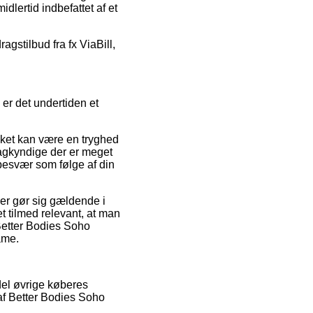
dlertid indbefattet af et
agstilbud fra fx ViaBill,
 er det undertiden et
lket kan være en tryghed
sagkyndige der er meget
 besvær som følge af din
der gør sig gældende i
t tilmed relevant, at man
 Better Bodies Soho
ame.
 del øvrige køberes
 af Better Bodies Soho