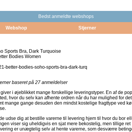
Bedst anmeldte webshops
Webshop
Stjerner
o Sports Bra, Dark Turquoise
ter Bodies Women
1-better-bodies-soho-sports-bra-dark-turq
jerner baseret på
27
anmeldelser
giver i øjeblikket mange forskellige leveringstyper. En af de popu
ssted, hvor du selv kan afhente ordren når du har mulighed for de
amt mange gange desuden den mindst kostelige fragttype ved kø
se.
se dig at bestille varerne til levering hjem til hvor du bor ell
gen viser sig uheldigvis en sjat mere bekostelig, men tillige re
levering er unægtelig selv at hente varerne, som desværre betinge