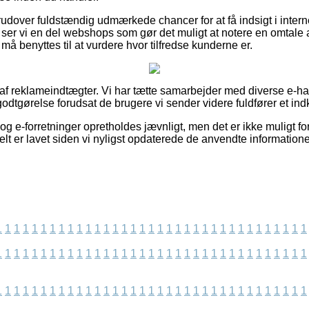
rudover fuldstændig udmærkede chancer for at få indsigt i intern
gt ser vi en del webshops som gør det muligt at notere en omtal
 må benyttes til at vurdere hvor tilfredse kunderne er.
t af reklameindtægter. Vi har tætte samarbejder med diverse e-h
 godtgørelse forudsat de brugere vi sender videre fuldfører et ind
g e-forretninger opretholdes jævnligt, men det er ikke muligt for
ielt er lavet siden vi nyligst opdaterede de anvendte informatione
1
1
1
1
1
1
1
1
1
1
1
1
1
1
1
1
1
1
1
1
1
1
1
1
1
1
1
1
1
1
1
1
1
1
1
1
1
1
1
1
1
1
1
1
1
1
1
1
1
1
1
1
1
1
1
1
1
1
1
1
1
1
1
1
1
1
1
1
1
1
1
1
1
1
1
1
1
1
1
1
1
1
1
1
1
1
1
1
1
1
1
1
1
1
1
1
1
1
1
1
1
1
1
1
1