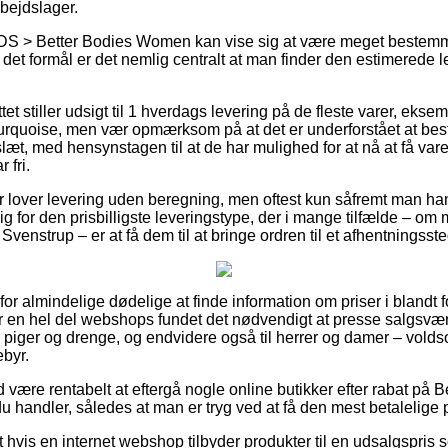
ejdslager.
 > Better Bodies Women kan vise sig at være meget bestemmen
det formål er det nemlig centralt at man finder den estimerede l
tet stiller udsigt til 1 hverdags levering på de fleste varer, eks
urquoise, men vær opmærksom på at det er underforstået at bes
slæt, med hensynstagen til at de har mulighed for at nå at få vare
 fri.
r lover levering uden beregning, men oftest kun såfremt man hand
ig for den prisbilligste leveringstype, der i mange tilfælde – om
venstrup – er at få dem til at bringe ordren til et afhentningsste
 for almindelige dødelige at finde information om priser i blandt f
 en hel del webshops fundet det nødvendigt at presse salgsvær
til piger og drenge, og endvidere også til herrer og damer – vol
ebyr.
id være rentabelt at eftergå nogle online butikker efter rabat på
u handler, således at man er tryg ved at få den mest betalelige p
 hvis en internet webshop tilbyder produkter til en udsalgspris s