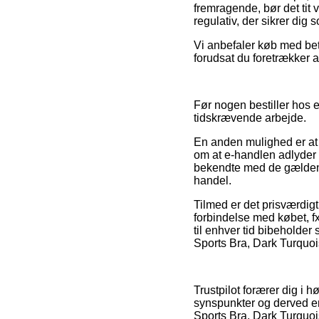
fremragende, bør det tit v
regulativ, der sikrer dig
Vi anbefaler køb med betal
forudsat du foretrækker 
Før nogen bestiller hos e
tidskrævende arbejde.
En anden mulighed er at 
om at e-handlen adlyder 
bekendte med de gældende 
handel.
Tilmed er det prisværdig
forbindelse med købet, fx
til enhver tid bibeholder
Sports Bra, Dark Turquois
Trustpilot forærer dig i 
synspunkter og derved er
Sports Bra, Dark Turquoi