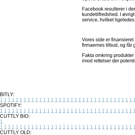
Facebook resulterer i de
kundetilfredshed. I øvri
service, hvilket ligeledes
Vores side er finansiere
firmaernes tilbud, og får
Fakta omkring produkter o
imod rettelser der potent
BITLY:
1
1
1
1
1
1
1
1
1
1
1
1
1
1
1
1
1
1
1
1
1
1
1
1
1
1
1
1
1
1
1
1
1
1
SPOTIFY:
1
1
1
1
1
1
1
1
1
1
1
1
1
1
1
1
1
1
1
1
1
1
1
1
1
1
1
1
1
1
1
1
1
1
CUTTLY BIO:
1
1
1
1
1
1
1
1
1
1
1
1
1
1
1
1
1
1
1
1
1
1
1
1
1
1
1
1
1
1
1
1
1
1
1
CUTTLY OLD: