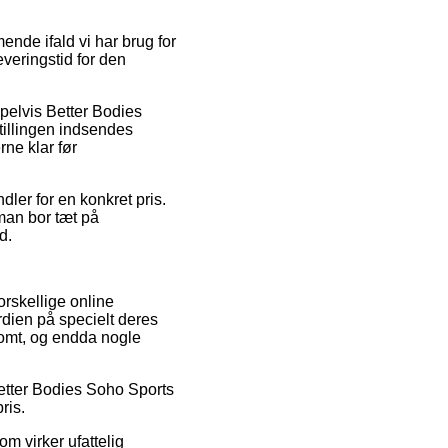
de ifald vi har brug for
everingstid for den
empelvis Better Bodies
tillingen indsendes
rne klar før
ler for en konkret pris.
 man bor tæt på
d.
orskellige online
dien på specielt deres
dsomt, og endda nogle
 Better Bodies Soho Sports
ris.
om virker ufattelig