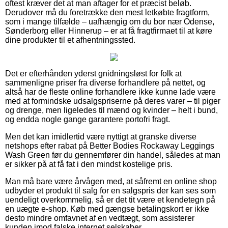
oftest kræver det at man aftager for et præcist beløb.
Derudover må du foretrække den mest letkøbte fragtform,
som i mange tilfælde – uafhængig om du bor nær Odense,
Sønderborg eller Hinnerup – er at få fragtfirmaet til at køre
dine produkter til et afhentningssted.
Det er efterhånden yderst gnidningsløst for folk at
sammenligne priser fra diverse forhandlere på nettet, og
altså har de fleste online forhandlere ikke kunne lade være
med at formindske udsalgspriserne på deres varer – til piger
og drenge, men ligeledes til mænd og kvinder – helt i bund,
og endda nogle gange garantere portofri fragt.
Men det kan imidlertid være nyttigt at granske diverse
netshops efter rabat på Better Bodies Rockaway Leggings
Wash Green før du gennemfører din handel, således at man
er sikker på at få fat i den mindst kostelige pris.
Man må bare være årvågen med, at såfremt en online shop
udbyder et produkt til salg for en salgspris der kan ses som
uendeligt overkommelig, så er det tit være et kendetegn på
en uægte e-shop. Køb med gængse betalingskort er ikke
desto mindre omfavnet af en vedtægt, som assisterer
kunden imod falske internet selskaber.