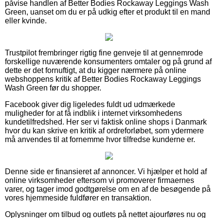
påvise handlen af Better Bodies Rockaway Leggings Wash
Green, uanset om du er på udkig efter et produkt til en mand
eller kvinde.
Trustpilot frembringer rigtig fine genveje til at gennemrode
forskellige nuværende konsumenters omtaler og på grund af
dette er det fornuftigt, at du kigger nærmere på online
webshoppens kritik af Better Bodies Rockaway Leggings
Wash Green før du shopper.
Facebook giver dig ligeledes fuldt ud udmærkede
muligheder for at få indblik i internet virksomhedens
kundetilfredshed. Her ser vi faktisk online shops i Danmark
hvor du kan skrive en kritik af ordreforløbet, som ydermere
må anvendes til at fornemme hvor tilfredse kunderne er.
Denne side er finansieret af annoncer. Vi hjælper et hold af
online virksomheder eftersom vi promoverer firmaernes
varer, og tager imod godtgørelse om en af de besøgende på
vores hjemmeside fuldfører en transaktion.
Oplysninger om tilbud og outlets på nettet ajourføres nu og