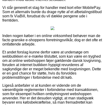
Vi slår generelt et slag for handler med kort eller MobilePay.
Som et alternativ burde du drage nytte af et afbetalingstilbud
som fx ViaBill, forudsat du vil dække pengene ude i
fremtiden.
Inden nogen køber i en online virksomhed behøver man de
facto granske e-shoppens forretningsvilkår, dog er det ofte et
omfattende arbejde.
Et andet forslag kunne derfor være at undersøge om
webbutikken er e-mærke tilsluttet, som kan være en tryghed
om at online webshoppen føjer gældende dansk lovgivning,
foruden at internet butikken hyppigt revurderes af
sagkyndige der er meget bekendte med lovgivningen. Dette
er en god chance for støtte, hvis du forvoldes
problemstillinger i forbindelse med dit køb.
Ligeså anbefaler vi at kunden er vidende om de
væsentligste reglementer i forbindelse med transaktionen,
som for eksempel hvilken ombytningsret webshoppen
anvender. Her er det desuden vigtigt, at man stadigvæk
bevarer ens købsbekræftelse, så man fremadrettet kan