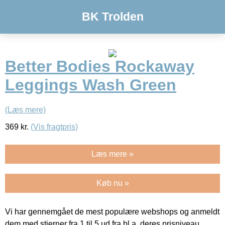
BK Trolden
Better Bodies Rockaway
Leggings Wash Green
(Læs mere)
369
kr.
(Vis fragtpris)
Læs mere »
Køb nu »
Vi har gennemgået de mest populære webshops og anmeldt
dem med stjerner fra 1 til 5 ud fra bl.a. deres prisniveau,