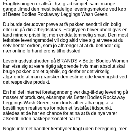
Fragtløsningen er altså i høj grad simpel, samt mange
gange tilmed den mest betalelige leveringsmetode ved køb
af Better Bodies Rockaway Leggings Wash Green.
Du burde derudover prøve at få pakken sendt til din bolig
eller ud på din arbejdsplads. Fragttypen bliver uheldigvis en
tand mindre prisbillig, men endda temmelig smart. Den mest
letkøbte leveringsmodel vil dog altid vise sig at være at du
selv henter ordren, som jo afhænger af at du befinder dig
nær online forhandlerens tilholdssted.
Leveringsdygtigheden på BRANDS > Better Bodies Women
kan vise sig at være rigtig afgørende hvis man absolut skal
bruge pakken om et øjeblik, og derfor er det virkelig
afgørende at man gransker den estimerede leveringstid ved
det respektive produkt.
En hel del internet foretagender giver dag-til-dag levering på
masser af produkter, eksempelvis Better Bodies Rockaway
Leggings Wash Green, som trods alt er afhængig af at
bestillingen realiseres forinden et fastslået tidspunkt,
således at de har en chance for at nå at få de nye varer
afsendt inden pakkepersonalet har fri.
Nogle internet handler frembyder fragt uden beregning, men