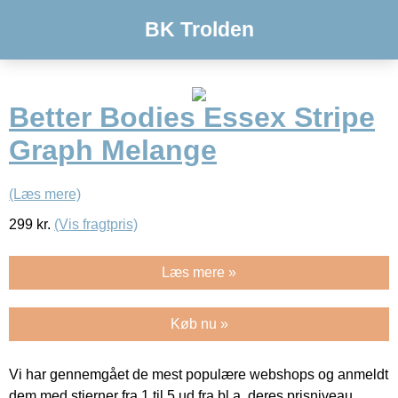
BK Trolden
Better Bodies Essex Stripe
Graph Melange
(Læs mere)
299
kr.
(Vis fragtpris)
Læs mere »
Køb nu »
Vi har gennemgået de mest populære webshops og anmeldt
dem med stjerner fra 1 til 5 ud fra bl.a. deres prisniveau,