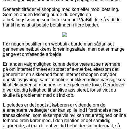
Generelt tilråder vi shopping med kort eller mobilbetaling.
Som en anden løsning burde du benytte en
afbetalingsløsning som for eksempel ViaBill, for så vidt du
har til hensigt at betale betalingen i flere bidder.
Før nogen bestiller i en webbutik burde man sådan set
gennemse netbutikkens forretningsaftale, men det er mange
gange et omfattende arbejde.
En anden valgmulighed kunne derfor være at se nærmere
på om internet firmaet er støttet af e-mærket, eftersom det
generelt er en sikkerhed for at internet shoppen opfylder
dansk lovgivning, samt at online butikken rutinemæssigt ses
til af eksperter som behersker de gældende love. Derudover
giver det dig lejlighed til at blive assisteret, for så vidt du
skulle få problemer med dit indkøb.
Ligeledes er det godt at køberen er vidende om de
elementære vedtægter der kan spille ind i forbindelse med
transaktionen, som eksempelvis hvilken returrettighed online
forhandleren kører med. I den relation er det samtidig
afgørende, at man til enhver tid beholder sin ordremail, så