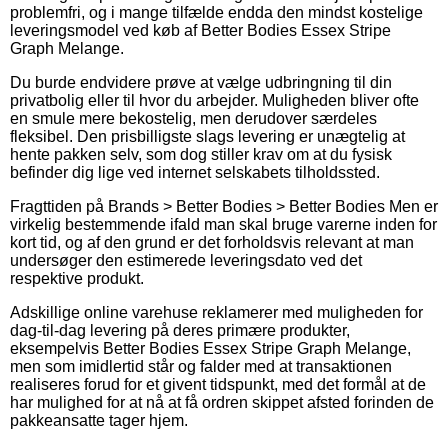
problemfri, og i mange tilfælde endda den mindst kostelige
leveringsmodel ved køb af Better Bodies Essex Stripe
Graph Melange.
Du burde endvidere prøve at vælge udbringning til din
privatbolig eller til hvor du arbejder. Muligheden bliver ofte
en smule mere bekostelig, men derudover særdeles
fleksibel. Den prisbilligste slags levering er unægtelig at
hente pakken selv, som dog stiller krav om at du fysisk
befinder dig lige ved internet selskabets tilholdssted.
Fragttiden på Brands > Better Bodies > Better Bodies Men er
virkelig bestemmende ifald man skal bruge varerne inden for
kort tid, og af den grund er det forholdsvis relevant at man
undersøger den estimerede leveringsdato ved det
respektive produkt.
Adskillige online varehuse reklamerer med muligheden for
dag-til-dag levering på deres primære produkter,
eksempelvis Better Bodies Essex Stripe Graph Melange,
men som imidlertid står og falder med at transaktionen
realiseres forud for et givent tidspunkt, med det formål at de
har mulighed for at nå at få ordren skippet afsted forinden de
pakkeansatte tager hjem.