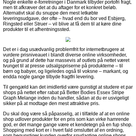
Nogle enkelte e-forretninger i Danmark tilbyder portofri fragt,
men tit afkræver det at du aftager for et konkret beløb.
Alternativt skal du snuppe den mest letkøbte
leveringsudgave, der ofte – hvad end du bor ved Esbjerg,
Ringsted eller Struer – vil blive at få dem til at køre dine
produkter til et afhentningssted.
Det er i dag usædvanlig problemfrit for internetbrugere at
vurdere prisniveauet i blandt diverse online virksomheder,
og på grund af dette har massevis af outlets på nettet været
tvunget til at presse udsalgspriserne på produkterne – til
børn og babyer, og ligeledes også til voksne – markant, og
endda nogle gange tilbyde fragtfri levering.
Til gengæld kan det imidlertid være gunstigt at studere et par
shops på nettet efter rabat på Better Bodies Essex Stripe
Graph Melange inden du handler, sådan at du er usvigeligt
sikker på at modtage den mest attraktive pris.
Du skal dog være så påpasselig, at i tilfælde af at en online
shop udlover produkter for en pris som kan virke hamrende
god, er det mange gange være et kendetegn på en fup shop.
Shopping med kort er i hvert fald omsluttet af en ordning,
som begunstiger kunden overfor snydagtige online shops.