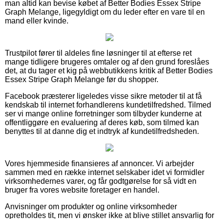
man altid kan bevise købet af Better Bodies Essex Stripe
Graph Melange, ligegyldigt om du leder efter en vare til en
mand eller kvinde.
Trustpilot fører til aldeles fine løsninger til at efterse ret
mange tidligere brugeres omtaler og af den grund foreslåes
det, at du tager et kig på webbutikkens kritik af Better Bodies
Essex Stripe Graph Melange før du shopper.
Facebook præsterer ligeledes visse sikre metoder til at få
kendskab til internet forhandlerens kundetilfredshed. Tilmed
ser vi mange online forretninger som tilbyder kunderne at
offentliggøre en evaluering af deres køb, som tilmed kan
benyttes til at danne dig et indtryk af kundetilfredsheden.
Vores hjemmeside finansieres af annoncer. Vi arbejder
sammen med en række internet selskaber idet vi formidler
virksomhedernes varer, og får godtgørelse for så vidt en
bruger fra vores website foretager en handel.
Anvisninger om produkter og online virksomheder
opretholdes tit, men vi ønsker ikke at blive stillet ansvarlig for