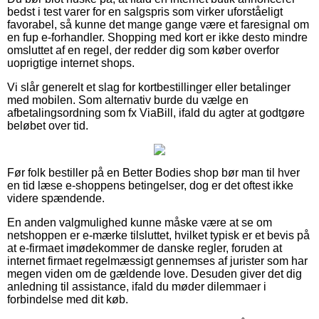
bedst i test varer for en salgspris som virker uforståeligt
favorabel, så kunne det mange gange være et faresignal om
en fup e-forhandler. Shopping med kort er ikke desto mindre
omsluttet af en regel, der redder dig som køber overfor
uoprigtige internet shops.
Vi slår generelt et slag for kortbestillinger eller betalinger
med mobilen. Som alternativ burde du vælge en
afbetalingsordning som fx ViaBill, ifald du agter at godtgøre
beløbet over tid.
Før folk bestiller på en Better Bodies shop bør man til hver
en tid læse e-shoppens betingelser, dog er det oftest ikke
videre spændende.
En anden valgmulighed kunne måske være at se om
netshoppen er e-mærke tilsluttet, hvilket typisk er et bevis på
at e-firmaet imødekommer de danske regler, foruden at
internet firmaet regelmæssigt gennemses af jurister som har
megen viden om de gældende love. Desuden giver det dig
anledning til assistance, ifald du møder dilemmaer i
forbindelse med dit køb.