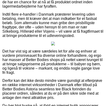
de har en chance for at nå at få produktet ordnet inden
lagermedarbejderne har fyraften.
Indtil flere e-handler i Danmark præsterer levering uden
betaling, men tit kræver det at man indkøber for et fastsat
beløb. Som alternativ kunne man gribe den prisbilligste
fragttype, der ofte – uden hensyn til om man er nær
Silkeborg, Hillerød eller Vojens – vil være at få fragtfirmaet til
at bringe produkterne til et udleveringssted.
Det har vist sig at være særdeles let for alle og enhver at
vurdere prisniveauet fra diverse online forhandlere, og ergo
har masser af Better Bodies shops på nettet været tvunget til
at tvinge salgspriserne på produkterne – til babyer og børn,
og ligeså til voksne – markant, og endda nogle gange love
fri fragt.
Derfor kan det ikke desto mindre være gunstigt at efterprøve
en række internet virksomheder i Danmark efter tilbud på
Better Bodies Astoria seamless tee Black forinden du
placerer ordren, således at du er på den sikre side med at
antage den mest attraktive pris.
Du bør blot huske på, at ifald en internet butik annoncerer