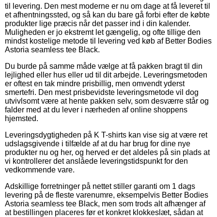
til levering. Den mest moderne er nu om dage at få leveret til
et afhentningssted, og så kan du bare gå forbi efter de købte
produkter lige præcis når det passer ind i din kalender.
Muligheden er jo ekstremt let gængelig, og ofte tillige den
mindst kostelige metode til levering ved køb af Better Bodies
Astoria seamless tee Black.
Du burde på samme måde vælge at få pakken bragt til din
lejlighed eller hus eller ud til dit arbejde. Leveringsmetoden
er oftest en tak mindre prisbillig, men omvendt yderst
smertefri. Den mest prisbevidste leveringsmetode vil dog
utvivlsomt være at hente pakken selv, som desværre står og
falder med at du lever i nærheden af online shoppens
hjemsted.
Leveringsdygtigheden på K T-shirts kan vise sig at være ret
udslagsgivende i tilfælde af at du har brug for dine nye
produkter nu og her, og herved er det aldeles på sin plads at
vi kontrollerer det anslåede leveringstidspunkt for den
vedkommende vare.
Adskillige forretninger på nettet stiller garanti om 1 dags
levering på de fleste varenumre, eksempelvis Better Bodies
Astoria seamless tee Black, men som trods alt afhænger af
at bestillingen placeres før et konkret klokkeslæt, sådan at