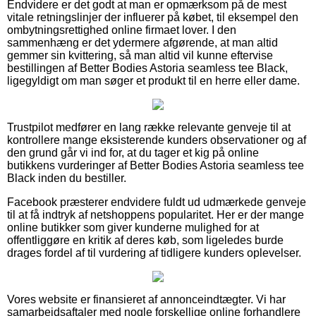
Endvidere er det godt at man er opmærksom på de mest
vitale retningslinjer der influerer på købet, til eksempel den
ombytningsrettighed online firmaet lover. I den
sammenhæng er det ydermere afgørende, at man altid
gemmer sin kvittering, så man altid vil kunne eftervise
bestillingen af Better Bodies Astoria seamless tee Black,
ligegyldigt om man søger et produkt til en herre eller dame.
Trustpilot medfører en lang række relevante genveje til at
kontrollere mange eksisterende kunders observationer og af
den grund går vi ind for, at du tager et kig på online
butikkens vurderinger af Better Bodies Astoria seamless tee
Black inden du bestiller.
Facebook præsterer endvidere fuldt ud udmærkede genveje
til at få indtryk af netshoppens popularitet. Her er der mange
online butikker som giver kunderne mulighed for at
offentliggøre en kritik af deres køb, som ligeledes burde
drages fordel af til vurdering af tidligere kunders oplevelser.
Vores website er finansieret af annonceindtægter. Vi har
samarbejdsaftaler med nogle forskellige online forhandlere