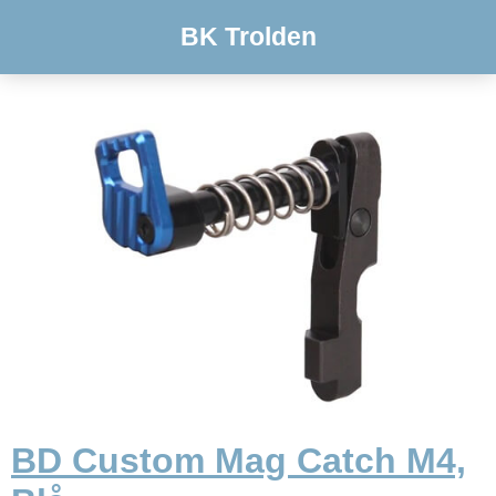
BK Trolden
BD Custom Mag Catch M4,