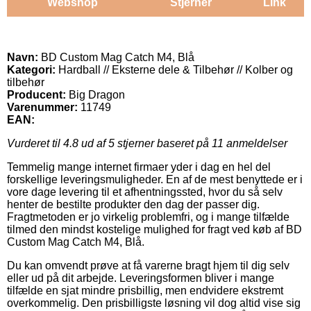
Webshop
Stjerner
Link
Navn:
BD Custom Mag Catch M4, Blå
Kategori:
Hardball // Eksterne dele & Tilbehør // Kolber og
tilbehør
Producent:
Big Dragon
Varenummer:
11749
EAN:
Vurderet til
4.8
ud af 5 stjerner baseret på
11
anmeldelser
Temmelig mange internet firmaer yder i dag en hel del
forskellige leveringsmuligheder. En af de mest benyttede er i
vore dage levering til et afhentningssted, hvor du så selv
henter de bestilte produkter den dag der passer dig.
Fragtmetoden er jo virkelig problemfri, og i mange tilfælde
tilmed den mindst kostelige mulighed for fragt ved køb af BD
Custom Mag Catch M4, Blå.
Du kan omvendt prøve at få varerne bragt hjem til dig selv
eller ud på dit arbejde. Leveringsformen bliver i mange
tilfælde en sjat mindre prisbillig, men endvidere ekstremt
overkommelig. Den prisbilligste løsning vil dog altid vise sig