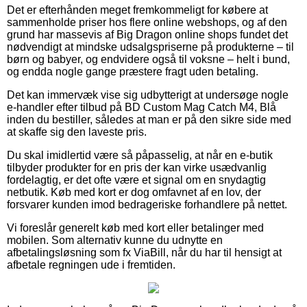
Det er efterhånden meget fremkommeligt for købere at
sammenholde priser hos flere online webshops, og af den
grund har massevis af Big Dragon online shops fundet det
nødvendigt at mindske udsalgspriserne på produkterne – til
børn og babyer, og endvidere også til voksne – helt i bund,
og endda nogle gange præstere fragt uden betaling.
Det kan immervæk vise sig udbytterigt at undersøge nogle
e-handler efter tilbud på BD Custom Mag Catch M4, Blå
inden du bestiller, således at man er på den sikre side med
at skaffe sig den laveste pris.
Du skal imidlertid være så påpasselig, at når en e-butik
tilbyder produkter for en pris der kan virke usædvanlig
fordelagtig, er det ofte være et signal om en snydagtig
netbutik. Køb med kort er dog omfavnet af en lov, der
forsvarer kunden imod bedrageriske forhandlere på nettet.
Vi foreslår generelt køb med kort eller betalinger med
mobilen. Som alternativ kunne du udnytte en
afbetalingsløsning som fx ViaBill, når du har til hensigt at
afbetale regningen ude i fremtiden.