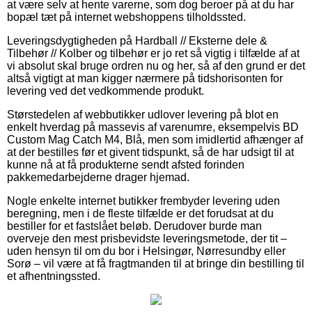
at være selv at hente varerne, som dog beroer på at du har
bopæl tæt på internet webshoppens tilholdssted.
Leveringsdygtigheden på Hardball // Eksterne dele &
Tilbehør // Kolber og tilbehør er jo ret så vigtig i tilfælde af at
vi absolut skal bruge ordren nu og her, så af den grund er det
altså vigtigt at man kigger nærmere på tidshorisonten for
levering ved det vedkommende produkt.
Størstedelen af webbutikker udlover levering på blot en
enkelt hverdag på massevis af varenumre, eksempelvis BD
Custom Mag Catch M4, Blå, men som imidlertid afhænger af
at der bestilles før et givent tidspunkt, så de har udsigt til at
kunne nå at få produkterne sendt afsted forinden
pakkemedarbejderne drager hjemad.
Nogle enkelte internet butikker frembyder levering uden
beregning, men i de fleste tilfælde er det forudsat at du
bestiller for et fastslået beløb. Derudover burde man
overveje den mest prisbevidste leveringsmetode, der tit –
uden hensyn til om du bor i Helsingør, Nørresundby eller
Sorø – vil være at få fragtmanden til at bringe din bestilling til
et afhentningssted.