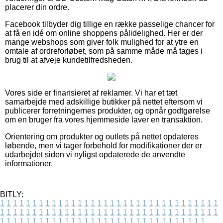
placerer din ordre.
Facebook tilbyder dig tillige en række passelige chancer for
at få en idé om online shoppens pålidelighed. Her er der
mange webshops som giver folk mulighed for at ytre en
omtale af ordreforløbet, som på samme måde må tages i
brug til at afveje kundetilfredsheden.
Vores side er finansieret af reklamer. Vi har et tæt
samarbejde med adskillige butikker på nettet eftersom vi
publicerer forretningernes produkter, og opnår godtgørelse
om en bruger fra vores hjemmeside laver en transaktion.
Orientering om produkter og outlets på nettet opdateres
løbende, men vi tager forbehold for modifikationer der er
udarbejdet siden vi nyligst opdaterede de anvendte
informationer.
BITLY:
1
1
1
1
1
1
1
1
1
1
1
1
1
1
1
1
1
1
1
1
1
1
1
1
1
1
1
1
1
1
1
1
1
1
1
1
1
1
1
1
1
1
1
1
1
1
1
1
1
1
1
1
1
1
1
1
1
1
1
1
1
1
1
1
1
1
1
1
1
1
1
1
1
1
1
1
1
1
1
1
1
1
1
1
1
1
1
1
1
1
1
1
1
1
1
1
1
1
1
1