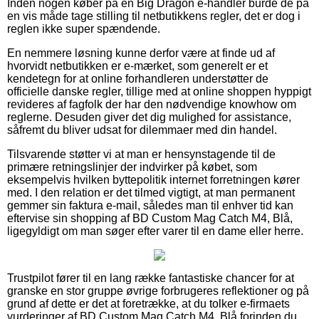
Inden nogen køber på en Big Dragon e-handler burde de på
en vis måde tage stilling til netbutikkens regler, det er dog i
reglen ikke super spændende.
En nemmere løsning kunne derfor være at finde ud af
hvorvidt netbutikken er e-mærket, som generelt er et
kendetegn for at online forhandleren understøtter de
officielle danske regler, tillige med at online shoppen hyppigt
revideres af fagfolk der har den nødvendige knowhow om
reglerne. Desuden giver det dig mulighed for assistance,
såfremt du bliver udsat for dilemmaer med din handel.
Tilsvarende støtter vi at man er hensynstagende til de
primære retningslinjer der indvirker på købet, som
eksempelvis hvilken byttepolitik internet forretningen kører
med. I den relation er det tilmed vigtigt, at man permanent
gemmer sin faktura e-mail, således man til enhver tid kan
eftervise sin shopping af BD Custom Mag Catch M4, Blå,
ligegyldigt om man søger efter varer til en dame eller herre.
Trustpilot fører til en lang række fantastiske chancer for at
granske en stor gruppe øvrige forbrugeres reflektioner og på
grund af dette er det at foretrække, at du tolker e-firmaets
vurderinger af BD Custom Mag Catch M4, Blå forinden du