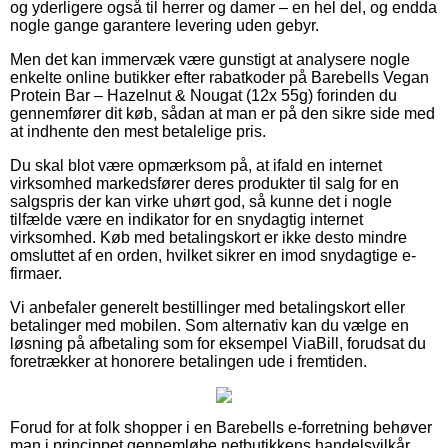
og yderligere også til herrer og damer – en hel del, og endda
nogle gange garantere levering uden gebyr.
Men det kan immervæk være gunstigt at analysere nogle
enkelte online butikker efter rabatkoder på Barebells Vegan
Protein Bar – Hazelnut & Nougat (12x 55g) forinden du
gennemfører dit køb, sådan at man er på den sikre side med
at indhente den mest betalelige pris.
Du skal blot være opmærksom på, at ifald en internet
virksomhed markedsfører deres produkter til salg for en
salgspris der kan virke uhørt god, så kunne det i nogle
tilfælde være en indikator for en snydagtig internet
virksomhed. Køb med betalingskort er ikke desto mindre
omsluttet af en orden, hvilket sikrer en imod snydagtige e-
firmaer.
Vi anbefaler generelt bestillinger med betalingskort eller
betalinger med mobilen. Som alternativ kan du vælge en
løsning på afbetaling som for eksempel ViaBill, forudsat du
foretrækker at honorere betalingen ude i fremtiden.
Forud for at folk shopper i en Barebells e-forretning behøver
man i princippet gennemløbe netbutikkens handelsvilkår,