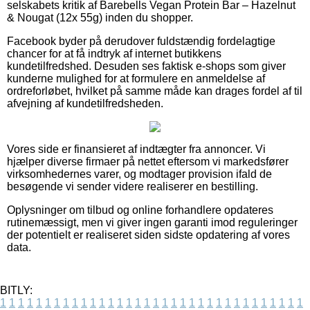
selskabets kritik af Barebells Vegan Protein Bar – Hazelnut
& Nougat (12x 55g) inden du shopper.
Facebook byder på derudover fuldstændig fordelagtige
chancer for at få indtryk af internet butikkens
kundetilfredshed. Desuden ses faktisk e-shops som giver
kunderne mulighed for at formulere en anmeldelse af
ordreforløbet, hvilket på samme måde kan drages fordel af til
afvejning af kundetilfredsheden.
Vores side er finansieret af indtægter fra annoncer. Vi
hjælper diverse firmaer på nettet eftersom vi markedsfører
virksomhedernes varer, og modtager provision ifald de
besøgende vi sender videre realiserer en bestilling.
Oplysninger om tilbud og online forhandlere opdateres
rutinemæssigt, men vi giver ingen garanti imod reguleringer
der potentielt er realiseret siden sidste opdatering af vores
data.
BITLY:
1
1
1
1
1
1
1
1
1
1
1
1
1
1
1
1
1
1
1
1
1
1
1
1
1
1
1
1
1
1
1
1
1
1