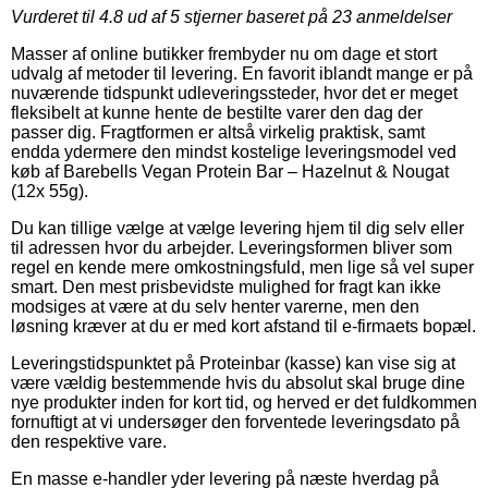
Vurderet til
4.8
ud af 5 stjerner baseret på
23
anmeldelser
Masser af online butikker frembyder nu om dage et stort
udvalg af metoder til levering. En favorit iblandt mange er på
nuværende tidspunkt udleveringssteder, hvor det er meget
fleksibelt at kunne hente de bestilte varer den dag der
passer dig. Fragtformen er altså virkelig praktisk, samt
endda ydermere den mindst kostelige leveringsmodel ved
køb af Barebells Vegan Protein Bar – Hazelnut & Nougat
(12x 55g).
Du kan tillige vælge at vælge levering hjem til dig selv eller
til adressen hvor du arbejder. Leveringsformen bliver som
regel en kende mere omkostningsfuld, men lige så vel super
smart. Den mest prisbevidste mulighed for fragt kan ikke
modsiges at være at du selv henter varerne, men den
løsning kræver at du er med kort afstand til e-firmaets bopæl.
Leveringstidspunktet på Proteinbar (kasse) kan vise sig at
være vældig bestemmende hvis du absolut skal bruge dine
nye produkter inden for kort tid, og herved er det fuldkommen
fornuftigt at vi undersøger den forventede leveringsdato på
den respektive vare.
En masse e-handler yder levering på næste hverdag på