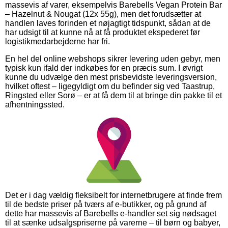
massevis af varer, eksempelvis Barebells Vegan Protein Bar
– Hazelnut & Nougat (12x 55g), men det forudsætter at
handlen laves forinden et nøjagtigt tidspunkt, sådan at de
har udsigt til at kunne nå at få produktet ekspederet før
logistikmedarbejderne har fri.
En hel del online webshops sikrer levering uden gebyr, men
typisk kun ifald der indkøbes for en præcis sum. I øvrigt
kunne du udvælge den mest prisbevidste leveringsversion,
hvilket oftest – ligegyldigt om du befinder sig ved Taastrup,
Ringsted eller Sorø – er at få dem til at bringe din pakke til et
afhentningssted.
Det er i dag vældig fleksibelt for internetbrugere at finde frem
til de bedste priser på tværs af e-butikker, og på grund af
dette har massevis af Barebells e-handler set sig nødsaget
til at sænke udsalgspriserne på varerne – til børn og babyer,