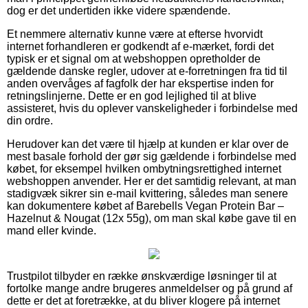
dog er det undertiden ikke videre spændende.
Et nemmere alternativ kunne være at efterse hvorvidt
internet forhandleren er godkendt af e-mærket, fordi det
typisk er et signal om at webshoppen opretholder de
gældende danske regler, udover at e-forretningen fra tid til
anden overvåges af fagfolk der har ekspertise inden for
retningslinjerne. Dette er en god lejlighed til at blive
assisteret, hvis du oplever vanskeligheder i forbindelse med
din ordre.
Herudover kan det være til hjælp at kunden er klar over de
mest basale forhold der gør sig gældende i forbindelse med
købet, for eksempel hvilken ombytningsrettighed internet
webshoppen anvender. Her er det samtidig relevant, at man
stadigvæk sikrer sin e-mail kvittering, således man senere
kan dokumentere købet af Barebells Vegan Protein Bar –
Hazelnut & Nougat (12x 55g), om man skal købe gave til en
mand eller kvinde.
Trustpilot tilbyder en række ønskværdige løsninger til at
fortolke mange andre brugeres anmeldelser og på grund af
dette er det at foretrække, at du bliver klogere på internet