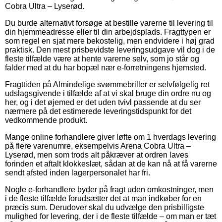
Cobra Ultra – Lyserød.
Du burde alternativt forsøge at bestille varerne til levering til
din hjemmeadresse eller til din arbejdsplads. Fragttypen er
som regel en sjat mere bekostelig, men endvidere i høj grad
praktisk. Den mest prisbevidste leveringsudgave vil dog i de
fleste tilfælde være at hente varerne selv, som jo står og
falder med at du har bopæl nær e-forretningens hjemsted.
Fragttiden på Almindelige svømmebriller er selvfølgelig ret
udslagsgivende i tilfælde af at vi skal bruge din ordre nu og
her, og i det øjemed er det uden tvivl passende at du ser
nærmere på det estimerede leveringstidspunkt for det
vedkommende produkt.
Mange online forhandlere giver løfte om 1 hverdags levering
på flere varenumre, eksempelvis Arena Cobra Ultra –
Lyserød, men som trods alt påkræver at ordren laves
forinden et aftalt klokkeslæt, sådan at de kan nå at få varerne
sendt afsted inden lagerpersonalet har fri.
Nogle e-forhandlere byder på fragt uden omkostninger, men
i de fleste tilfælde forudsætter det at man indkøber for en
præcis sum. Derudover skal du udvælge den prisbilligste
mulighed for levering, der i de fleste tilfælde – om man er tæt