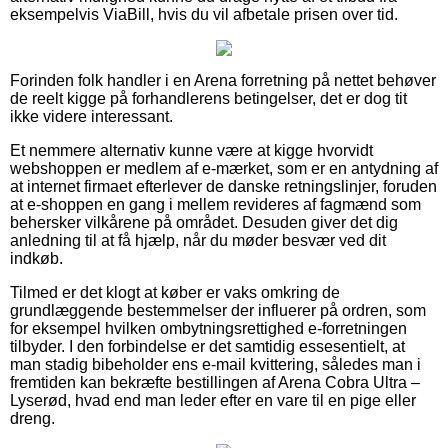
eksempelvis ViaBill, hvis du vil afbetale prisen over tid.
Forinden folk handler i en Arena forretning på nettet behøver
de reelt kigge på forhandlerens betingelser, det er dog tit
ikke videre interessant.
Et nemmere alternativ kunne være at kigge hvorvidt
webshoppen er medlem af e-mærket, som er en antydning af
at internet firmaet efterlever de danske retningslinjer, foruden
at e-shoppen en gang i mellem revideres af fagmænd som
behersker vilkårene på området. Desuden giver det dig
anledning til at få hjælp, når du møder besvær ved dit
indkøb.
Tilmed er det klogt at køber er vaks omkring de
grundlæggende bestemmelser der influerer på ordren, som
for eksempel hvilken ombytningsrettighed e-forretningen
tilbyder. I den forbindelse er det samtidig essesentielt, at
man stadig bibeholder ens e-mail kvittering, således man i
fremtiden kan bekræfte bestillingen af Arena Cobra Ultra –
Lyserød, hvad end man leder efter en vare til en pige eller
dreng.