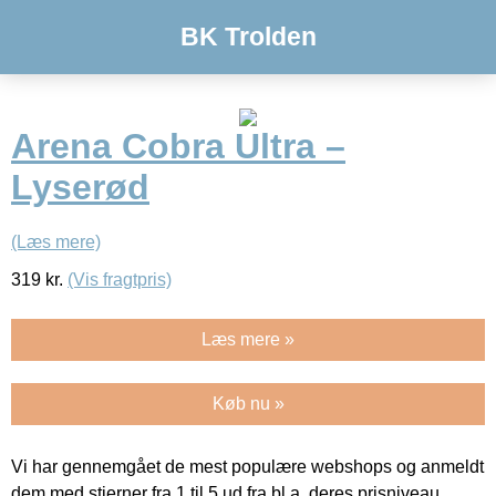
BK Trolden
Arena Cobra Ultra –
Lyserød
(Læs mere)
319
kr.
(Vis fragtpris)
Læs mere »
Køb nu »
Vi har gennemgået de mest populære webshops og anmeldt
dem med stjerner fra 1 til 5 ud fra bl.a. deres prisniveau,