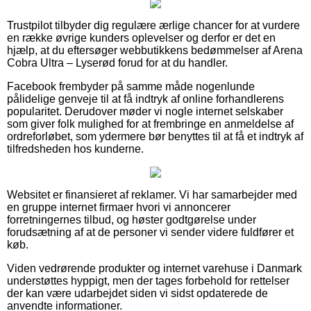
Trustpilot tilbyder dig regulære ærlige chancer for at vurdere
en række øvrige kunders oplevelser og derfor er det en
hjælp, at du eftersøger webbutikkens bedømmelser af Arena
Cobra Ultra – Lyserød forud for at du handler.
Facebook frembyder på samme måde nogenlunde
pålidelige genveje til at få indtryk af online forhandlerens
popularitet. Derudover møder vi nogle internet selskaber
som giver folk mulighed for at frembringe en anmeldelse af
ordreforløbet, som ydermere bør benyttes til at få et indtryk af
tilfredsheden hos kunderne.
Websitet er finansieret af reklamer. Vi har samarbejder med
en gruppe internet firmaer hvori vi annoncerer
forretningernes tilbud, og høster godtgørelse under
forudsætning af at de personer vi sender videre fuldfører et
køb.
Viden vedrørende produkter og internet varehuse i Danmark
understøttes hyppigt, men der tages forbehold for rettelser
der kan være udarbejdet siden vi sidst opdaterede de
anvendte informationer.