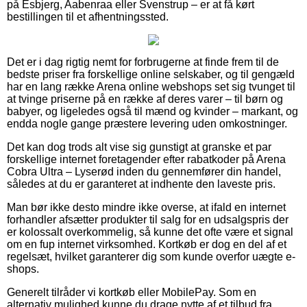
på Esbjerg, Aabenraa eller Svenstrup – er at få kørt
bestillingen til et afhentningssted.
Det er i dag rigtig nemt for forbrugerne at finde frem til de
bedste priser fra forskellige online selskaber, og til gengæld
har en lang række Arena online webshops set sig tvunget til
at tvinge priserne på en række af deres varer – til børn og
babyer, og ligeledes også til mænd og kvinder – markant, og
endda nogle gange præstere levering uden omkostninger.
Det kan dog trods alt vise sig gunstigt at granske et par
forskellige internet foretagender efter rabatkoder på Arena
Cobra Ultra – Lyserød inden du gennemfører din handel,
således at du er garanteret at indhente den laveste pris.
Man bør ikke desto mindre ikke overse, at ifald en internet
forhandler afsætter produkter til salg for en udsalgspris der
er kolossalt overkommelig, så kunne det ofte være et signal
om en fup internet virksomhed. Kortkøb er dog en del af et
regelsæt, hvilket garanterer dig som kunde overfor uægte e-
shops.
Generelt tilråder vi kortkøb eller MobilePay. Som en
alternativ mulighed kunne du drage nytte af et tilbud fra