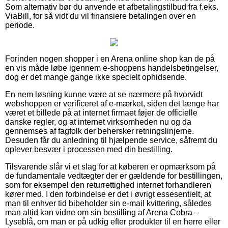
Som alternativ bør du anvende et afbetalingstilbud fra f.eks.
ViaBill, for så vidt du vil finansiere betalingen over en
periode.
Forinden nogen shopper i en Arena online shop kan de på
en vis måde løbe igennem e-shoppens handelsbetingelser,
dog er det mange gange ikke specielt ophidsende.
En nem løsning kunne være at se nærmere på hvorvidt
webshoppen er verificeret af e-mærket, siden det længe har
været et billede på at internet firmaet føjer de officielle
danske regler, og at internet virksomheden nu og da
gennemses af fagfolk der behersker retningslinjerne.
Desuden får du anledning til hjælpende service, såfremt du
oplever besvær i processen med din bestilling.
Tilsvarende slår vi et slag for at køberen er opmærksom på
de fundamentale vedtægter der er gældende for bestillingen,
som for eksempel den returrettighed internet forhandleren
kører med. I den forbindelse er det i øvrigt essesentielt, at
man til enhver tid bibeholder sin e-mail kvittering, således
man altid kan vidne om sin bestilling af Arena Cobra –
Lyseblå, om man er på udkig efter produkter til en herre eller