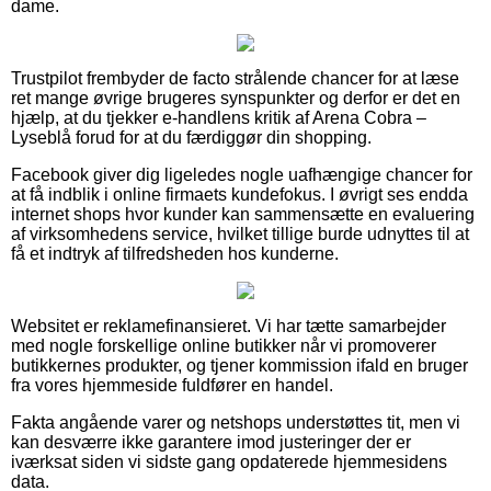
dame.
Trustpilot frembyder de facto strålende chancer for at læse
ret mange øvrige brugeres synspunkter og derfor er det en
hjælp, at du tjekker e-handlens kritik af Arena Cobra –
Lyseblå forud for at du færdiggør din shopping.
Facebook giver dig ligeledes nogle uafhængige chancer for
at få indblik i online firmaets kundefokus. I øvrigt ses endda
internet shops hvor kunder kan sammensætte en evaluering
af virksomhedens service, hvilket tillige burde udnyttes til at
få et indtryk af tilfredsheden hos kunderne.
Websitet er reklamefinansieret. Vi har tætte samarbejder
med nogle forskellige online butikker når vi promoverer
butikkernes produkter, og tjener kommission ifald en bruger
fra vores hjemmeside fuldfører en handel.
Fakta angående varer og netshops understøttes tit, men vi
kan desværre ikke garantere imod justeringer der er
iværksat siden vi sidste gang opdaterede hjemmesidens
data.