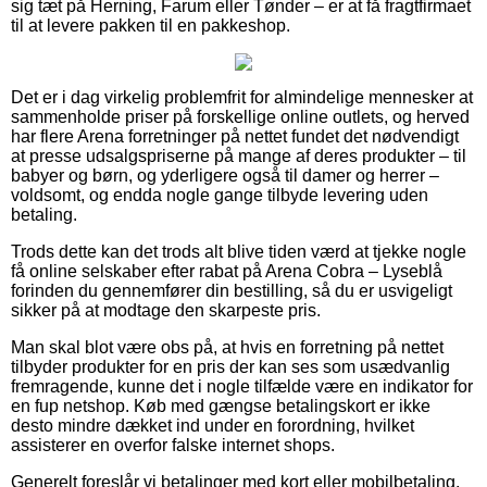
sig tæt på Herning, Farum eller Tønder – er at få fragtfirmaet
til at levere pakken til en pakkeshop.
Det er i dag virkelig problemfrit for almindelige mennesker at
sammenholde priser på forskellige online outlets, og herved
har flere Arena forretninger på nettet fundet det nødvendigt
at presse udsalgspriserne på mange af deres produkter – til
babyer og børn, og yderligere også til damer og herrer –
voldsomt, og endda nogle gange tilbyde levering uden
betaling.
Trods dette kan det trods alt blive tiden værd at tjekke nogle
få online selskaber efter rabat på Arena Cobra – Lyseblå
forinden du gennemfører din bestilling, så du er usvigeligt
sikker på at modtage den skarpeste pris.
Man skal blot være obs på, at hvis en forretning på nettet
tilbyder produkter for en pris der kan ses som usædvanlig
fremragende, kunne det i nogle tilfælde være en indikator for
en fup netshop. Køb med gængse betalingskort er ikke
desto mindre dækket ind under en forordning, hvilket
assisterer en overfor falske internet shops.
Generelt foreslår vi betalinger med kort eller mobilbetaling.