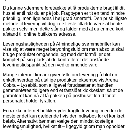
Du kunne ydermere foretrække at få produkterne bragt til dit
hus eller til når du er på job. Fragttypen er tit en tand mindre
prisbillig, men ligeledes i høj grad smertefri. Den prisbilligste
metode til levering vil dog i de fleste tilfælde være at hente
pakken selv, men dette står og falder med at du er med kort
afstand til online butikkens adresse.
Leveringshastigheden på Almindelige svømmebriller kan
vise sig at være meget betydningsfuld om man absolut skal
bruge produktet omgående, og med det formål er det
komplet på sin plads at du kontrollerer det anslåede
leveringstidspunkt på den vedkommende vare.
Mange internet firmaer giver løfte om levering på blot en
enkelt hverdag på utallige produkter, eksempelvis Arena
Cobra – Lyseblå, som alligevel forudsætter at handlen
gemmenføres tidligere end et fastslået klokkeslæt, så at de
garanteret kan nå at få pakken på posthuset forud for at
personalet holder fyraften.
En række internet butikker yder fragtfri levering, men for det
meste er det kun gældende hvis der indkøbes for et konkret
beløb. Alternativt bør man vælge den mindst kostelige
leveringsmulighed, hvilket tit – ligegyldigt om man opholder