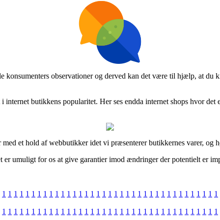
uelle konsumenters observationer og derved kan det være til hjælp, at 
 internet butikkens popularitet. Her ses endda internet shops hvor det e
r med et hold af webbutikker idet vi præsenterer butikkernes varer, og h
t er umuligt for os at give garantier imod ændringer der potentielt er im
1
1
1
1
1
1
1
1
1
1
1
1
1
1
1
1
1
1
1
1
1
1
1
1
1
1
1
1
1
1
1
1
1
1
1
1
1
1
1
1
1
1
1
1
1
1
1
1
1
1
1
1
1
1
1
1
1
1
1
1
1
1
1
1
1
1
1
1
1
1
1
1
1
1