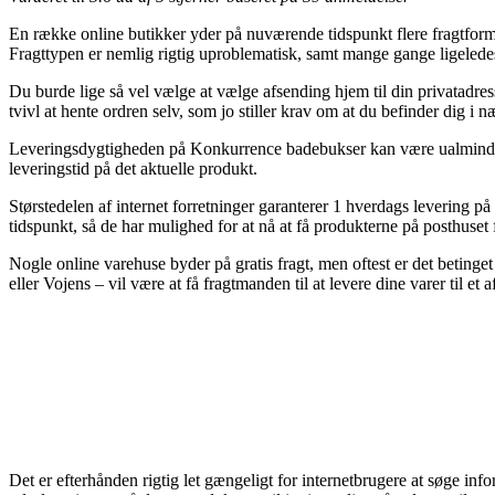
En række online butikker yder på nuværende tidspunkt flere fragtformer
Fragttypen er nemlig rigtig uproblematisk, samt mange gange ligeled
Du burde lige så vel vælge at vælge afsending hjem til din privatadress
tvivl at hente ordren selv, som jo stiller krav om at du befinder dig i 
Leveringsdygtigheden på Konkurrence badebukser kan være ualmindelig
leveringstid på det aktuelle produkt.
Størstedelen af internet forretninger garanterer 1 hverdags levering p
tidspunkt, så de har mulighed for at nå at få produkterne på posthuset 
Nogle online varehuse byder på gratis fragt, men oftest er det betinget 
eller Vojens – vil være at få fragtmanden til at levere dine varer til et 
Det er efterhånden rigtig let gængeligt for internetbrugere at søge inf