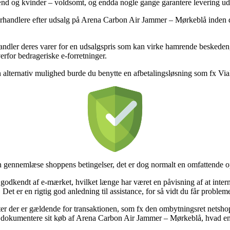
l mænd og kvinder – voldsomt, og endda nogle gange garantere levering u
 forhandlere efter udsalg på Arena Carbon Air Jammer – Mørkeblå inden 
rhandler deres varer for en udsalgspris som kan virke hamrende beskeden,
erfor bedrageriske e-forretninger.
n alternativ mulighed burde du benytte en afbetalingsløsning som fx ViaBi
n gennemlæse shoppens betingelser, det er dog normalt en omfattende 
odkendt af e-mærket, hvilket længe har været en påvisning af at internet
et er en rigtig god anledning til assistance, for så vidt du får problem
ter der er gældende for transaktionen, som fx den ombytningsret netsho
e dokumentere sit køb af Arena Carbon Air Jammer – Mørkeblå, hvad end d