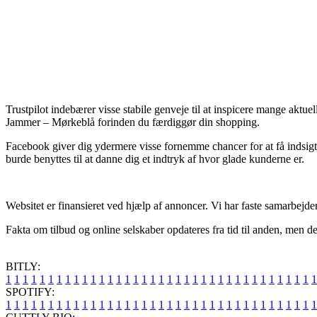
Trustpilot indebærer visse stabile genveje til at inspicere mange akt
Jammer – Mørkeblå forinden du færdiggør din shopping.
Facebook giver dig ydermere visse fornemme chancer for at få indsigt i
burde benyttes til at danne dig et indtryk af hvor glade kunderne er.
Websitet er finansieret ved hjælp af annoncer. Vi har faste samarbejde
Fakta om tilbud og online selskaber opdateres fra tid til anden, men de
BITLY:
1
1
1
1
1
1
1
1
1
1
1
1
1
1
1
1
1
1
1
1
1
1
1
1
1
1
1
1
1
1
1
1
1
1
1
1
1
SPOTIFY:
1
1
1
1
1
1
1
1
1
1
1
1
1
1
1
1
1
1
1
1
1
1
1
1
1
1
1
1
1
1
1
1
1
1
1
1
1