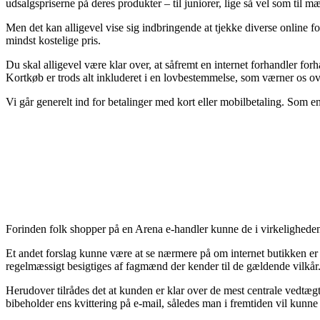
udsalgspriserne på deres produkter – til juniorer, lige så vel som ti
Men det kan alligevel vise sig indbringende at tjekke diverse online
mindst kostelige pris.
Du skal alligevel være klar over, at såfremt en internet forhandler fo
Kortkøb er trods alt inkluderet i en lovbestemmelse, som værner os ov
Vi går generelt ind for betalinger med kort eller mobilbetaling. Som e
Forinden folk shopper på en Arena e-handler kunne de i virkelighede
Et andet forslag kunne være at se nærmere på om internet butikken er g
regelmæssigt besigtiges af fagmænd der kender til de gældende vilkår. D
Herudover tilrådes det at kunden er klar over de mest centrale vedtæg
bibeholder ens kvittering på e-mail, således man i fremtiden vil kunn