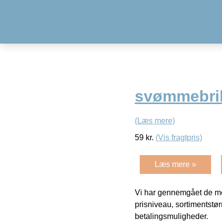
svømmebrill
(Læs mere)
59
kr.
(Vis fragtpris)
Læs mere »
Vi har gennemgået de mes
prisniveau, sortimentstø
betalingsmuligheder.