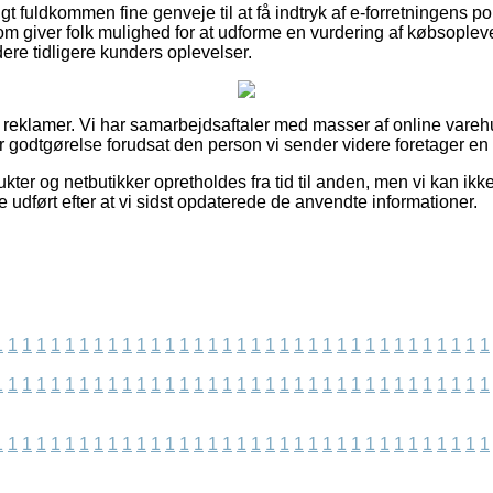
gt fuldkommen fine genveje til at få indtryk af e-forretningens p
 giver folk mulighed for at udforme en vurdering af købsopleve
rdere tidligere kunders oplevelser.
af reklamer. Vi har samarbejdsaftaler med masser af online vare
er godtgørelse forudsat den person vi sender videre foretager en
ter og netbutikker opretholdes fra tid til anden, men vi kan ikk
 udført efter at vi sidst opdaterede de anvendte informationer.
1
1
1
1
1
1
1
1
1
1
1
1
1
1
1
1
1
1
1
1
1
1
1
1
1
1
1
1
1
1
1
1
1
1
1
1
1
1
1
1
1
1
1
1
1
1
1
1
1
1
1
1
1
1
1
1
1
1
1
1
1
1
1
1
1
1
1
1
1
1
1
1
1
1
1
1
1
1
1
1
1
1
1
1
1
1
1
1
1
1
1
1
1
1
1
1
1
1
1
1
1
1
1
1
1