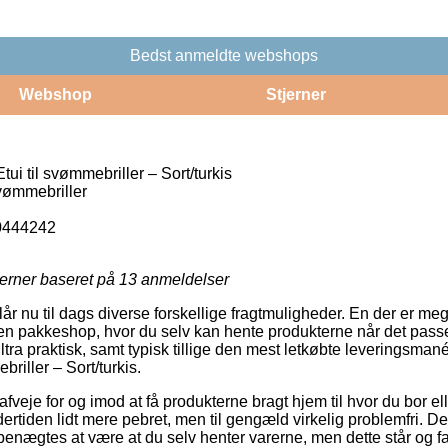
Bedst anmeldte webshops
Webshop
Stjerner
i til svømmebriller – Sort/turkis
vømmebriller
0444242
jerner baseret på
13
anmeldelser
slår nu til dags diverse forskellige fragtmuligheder. En der er meg
en pakkeshop, hvor du selv kan hente produkterne når det passer
ltra praktisk, samt typisk tillige den mest letkøbte leveringsman
riller – Sort/turkis.
je for og imod at få produkterne bragt hjem til hvor du bor eller
ertiden lidt mere pebret, men til gengæld virkelig problemfri. D
enægtes at være at du selv henter varerne, men dette står og fa