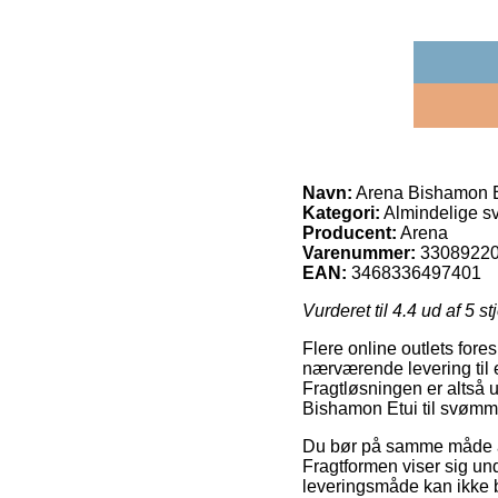
Navn:
Arena Bishamon Etu
Kategori:
Almindelige s
Producent:
Arena
Varenummer:
3308922
EAN:
3468336497401
Vurderet til
4.4
ud af 5 st
Flere online outlets fore
nærværende levering til 
Fragtløsningen er altså u
Bishamon Etui til svømmeb
Du bør på samme måde afve
Fragtformen viser sig und
leveringsmåde kan ikke b