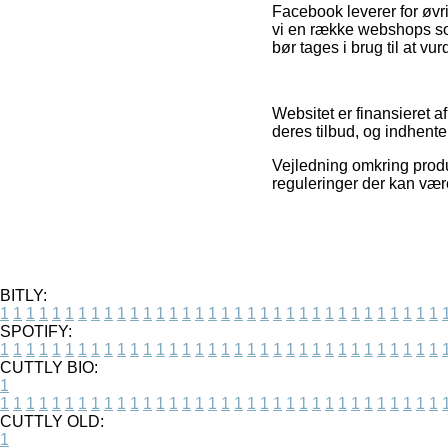
Facebook leverer for øvri
vi en række webshops som
bør tages i brug til at vu
Websitet er finansieret 
deres tilbud, og indhent
Vejledning omkring produk
reguleringer der kan være
BITLY:
1
1
1
1
1
1
1
1
1
1
1
1
1
1
1
1
1
1
1
1
1
1
1
1
1
1
1
1
1
1
1
1
1
1
SPOTIFY:
1
1
1
1
1
1
1
1
1
1
1
1
1
1
1
1
1
1
1
1
1
1
1
1
1
1
1
1
1
1
1
1
1
1
CUTTLY BIO:
1
1
1
1
1
1
1
1
1
1
1
1
1
1
1
1
1
1
1
1
1
1
1
1
1
1
1
1
1
1
1
1
1
1
1
CUTTLY OLD:
1