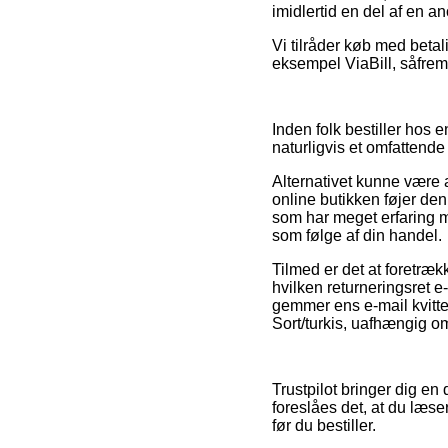
imidlertid en del af en a
Vi tilråder køb med betal
eksempel ViaBill, såfremt
Inden folk bestiller hos
naturligvis et omfattende 
Alternativet kunne være a
online butikken føjer de
som har meget erfaring m
som følge af din handel.
Tilmed er det at foretræ
hvilken returneringsret e
gemmer ens e-mail kvitte
Sort/turkis, uafhængig om
Trustpilot bringer dig en
foreslåes det, at du læse
før du bestiller.