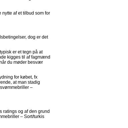
nytte af et tilbud som for
sbetingelser, dog er det
ypisk er et tegn på at
nde kigges til af fagmænd
, når du møder besvær
dning for købet, fx
rende, at man stadig
 svømmebriller –
es ratings og af den grund
mebriller – Sort/turkis