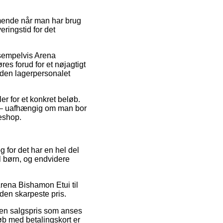
mmende når man har brug
eringstid for det
eksempelvis Arena
es forud for et nøjagtigt
inden lagerpersonalet
er for et konkret beløb.
e – uafhængig om man bor
keshop.
g for det har en hel del
l børn, og endvidere
Arena Bishamon Etui til
den skarpeste pris.
l en salgspris som anses
Køb med betalingskort er