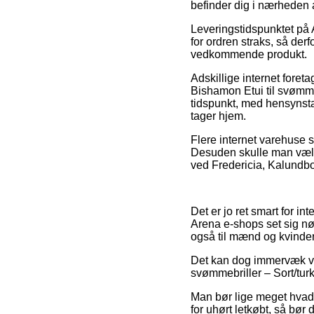
befinder dig i nærheden 
Leveringstidspunktet på
for ordren straks, så der
vedkommende produkt.
Adskillige internet foret
Bishamon Etui til svømmeb
tidspunkt, med hensynstag
tager hjem.
Flere internet varehuse s
Desuden skulle man vælge
ved Fredericia, Kalundbor
Det er jo ret smart for i
Arena e-shops set sig nød
også til mænd og kvinder 
Det kan dog immervæk være
svømmebriller – Sort/tur
Man bør lige meget hvad i
for uhørt letkøbt, så bør