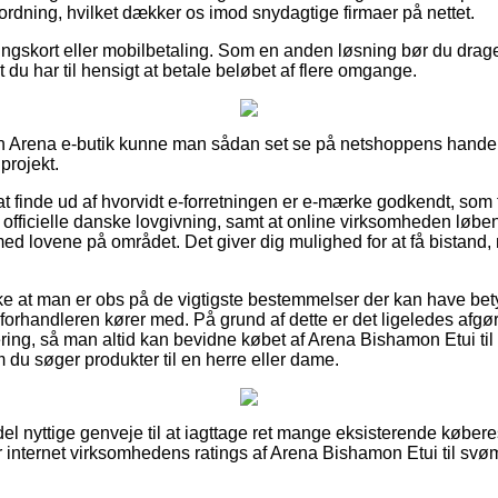
nordning, hvilket dækker os imod snydagtige firmaer på nettet.
ingskort eller mobilbetaling. Som en anden løsning bør du drage 
 du har til hensigt at betale beløbet af flere omgange.
 en Arena e-butik kunne man sådan set se på netshoppens handel
projekt.
t finde ud af hvorvidt e-forretningen er e-mærke godkendt, som t
n officielle danske lovgivning, samt at online virksomheden løbe
ed lovene på området. Det giver dig mulighed for at få bistand
kke at man er obs på de vigtigste bestemmelser der kan have bety
-forhandleren kører med. På grund af dette er det ligeledes afgø
ring, så man altid kan bevidne købet af Arena Bishamon Etui til
 du søger produkter til en herre eller dame.
 del nyttige genveje til at iagttage ret mange eksisterende køber
r internet virksomhedens ratings af Arena Bishamon Etui til svøm