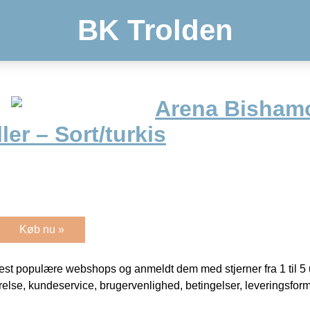
BK Trolden
Arena Bishamon
er – Sort/turkis
Køb nu »
t populære webshops og anmeldt dem med stjerner fra 1 til 5 ud
rrelse, kundeservice, brugervenlighed, betingelser, leveringsfor