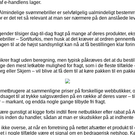
af e-handlens lager.
 Almindelige svømmebriller er selvfølgelig ualmindeligt beste
for er det ret så relevant at man ser nærmere på den anslåede lev
agender tilsiger dag-til-dag fragt på mange af deres produkter, 
riller – Sort/turkis, men husk at det kræver at ordren gennemfør
en til at de højst sandsynligt kan nå at få bestillingen klar for
ikrer fragt uden beregning, men typisk påkræves det at du bestill
 den mest letkøbte mulighed for fragt, som i de fleste tilfæld
g eller Skjern – vil blive at få dem til at køre pakken til en pak
nternetbrugere at sammenligne priser på forskellige webbutikker, o
saget til at trykke salgsværdien på en række af deres varer – ti
– markant, og endda nogle gange tilbyde fri fragt.
 gunstigt at kigge forbi indtil flere netbutikker efter rabat på 
kis inden du handler, sådan at man er skudsikker på at indhente 
kke overse, at når en forretning på nettet afsætter et produkt ti
 det i nogle tilfælde være et signal om en bedragerisk netshop. 