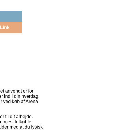
Link
et anvendt er for
 ind i din hverdag.
ér ved køb af Arena
 til dit arbejde.
en mest letkøbte
lder med at du fysisk