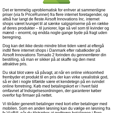
Det er temmelig uproblematisk for enhver at sammenligne
priser (via fx PriceRunner) fra flere internet foretagender, og
altså har langt de fleste Airsoft Innovations Inc. internet
shops været tvunget til at sænke salgspriserne på en række
af deres produkter – til juniorer, lige så vel som til kvinder og
mænd – enormt, og endda nogle gange byde på fragt uden
beregning.
Dog kan det ikke desto mindre blive tiden værd at eftergå
indtil flere internet shops i Danmark efter rabatkoder på
Airsoft Innovations Tornado 2 forinden du gennemfører din
bestilling, så man er sikker på at skaffe sig den mest
attraktive pris.
Du skal blot være så påvagt, at når en online virksomhed
frembyder et produkt til en pris der kan virke urealistisk god,
så er det i nogle tilfælde være et kendetegn på en svindel
online forretning. Køb med betalingskort er i hvert fald
omfavnet af Indsigelsesordningen, der garanterer køber
overfor fup firmaer på nettet.
Vi tilråder generelt betalinger med kort eller betalinger med
mobilen. Som en anden løsning kan du vælge en løsning fra
fx ViaBill, når du tilstræber at godtgøre betalingen i flere