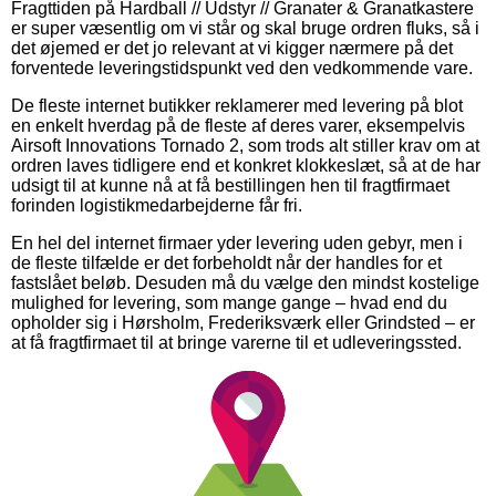
Fragttiden på Hardball // Udstyr // Granater & Granatkastere
er super væsentlig om vi står og skal bruge ordren fluks, så i
det øjemed er det jo relevant at vi kigger nærmere på det
forventede leveringstidspunkt ved den vedkommende vare.
De fleste internet butikker reklamerer med levering på blot
en enkelt hverdag på de fleste af deres varer, eksempelvis
Airsoft Innovations Tornado 2, som trods alt stiller krav om at
ordren laves tidligere end et konkret klokkeslæt, så at de har
udsigt til at kunne nå at få bestillingen hen til fragtfirmaet
forinden logistikmedarbejderne får fri.
En hel del internet firmaer yder levering uden gebyr, men i
de fleste tilfælde er det forbeholdt når der handles for et
fastslået beløb. Desuden må du vælge den mindst kostelige
mulighed for levering, som mange gange – hvad end du
opholder sig i Hørsholm, Frederiksværk eller Grindsted – er
at få fragtfirmaet til at bringe varerne til et udleveringssted.