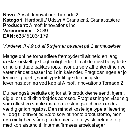
Navn:
Airsoft Innovations Tornado 2
Kategori:
Hardball // Udstyr // Granater & Granatkastere
Producent:
Airsoft Innovations Inc.
Varenummer:
13039
EAN:
628451034179
Vurderet til
4.9
ud af 5 stjerner baseret på
1
anmeldelser
Mange online forhandlere frembyder til alt held en lang
række forskellige fragtmuligheder. En af de mest benyttede
er nu om dage pakkeshops, hvor du selv afhenter dine nye
varer når det passer ind i din kalender. Fragtløsningen er jo
temmelig ligetil, samt typisk tillige den billigste
leveringsløsning ved køb af Airsoft Innovations Tornado 2.
Du bør også beslutte dig for at få produkterne sendt hjem til
dig eller ud til dit arbejdes adresse. Fragtløsningen viser sig
som oftest en smule mere omkostningsfuld, men endda
vældig gnidningsløs. Den mindst kostelige type af levering
vil dog til enhver tid være selv at hente produkterne, men
den mulighed står og falder med at du fysisk befinder dig
med kort afstand til internet firmaets arbejdslager.