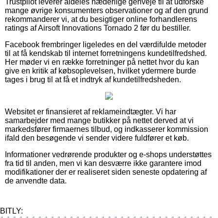
Trustpilot leverer aldeles hæderlige genveje til at udforske
mange øvrige konsumenters observationer og af den grund
rekommanderer vi, at du besigtiger online forhandlerens
ratings af Airsoft Innovations Tornado 2 før du bestiller.
Facebook frembringer ligeledes en del værdifulde metoder
til at få kendskab til internet forretningens kundetilfredshed.
Her møder vi en række forretninger på nettet hvor du kan
give en kritik af købsoplevelsen, hvilket ydermere burde
tages i brug til at få et indtryk af kundetilfredsheden.
Websitet er finansieret af reklameindtægter. Vi har
samarbejder med mange butikker på nettet derved at vi
markedsfører firmaernes tilbud, og indkasserer kommission
ifald den besøgende vi sender videre fuldfører et køb.
Informationer vedrørende produkter og e-shops understøttes
fra tid til anden, men vi kan desværre ikke garantere imod
modifikationer der er realiseret siden seneste opdatering af
de anvendte data.
BITLY: