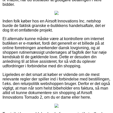
bidder.
Inden folk køber hos en Airsoft Innovations Inc. netshop
burde de faktisk granske e-butikkens handelsaftale, det er
dog tit et omfattende projekt.
Et alternativ kunne måske være at kontrollere om internet
butikken er e-mærket, fordi det generelt er et billede på at
online forretningen anerkender dansk lovgivning, og at
shoppen rutinemæssigt undersøges af fagfolk der har nøje
kendskab til de gældende love. Dette er desuden din
anledning til at blive assisteret, for så vidt du oplever
udfordringer i forbindelse med din shopping.
Ligeledes er det smart at køber er vidende om de mest
relevante regler der spiller ind i forbindelse med bestillingen,
f.eks. den returpolitik webshoppen bruger. Derfor er det også
vigtigt, at man når som helst bibeholder ens faktura, så man
altid vil kunne dokumentere sin shopping af Airsoft
Innovations Tornado 2, om du er dame eller herre.