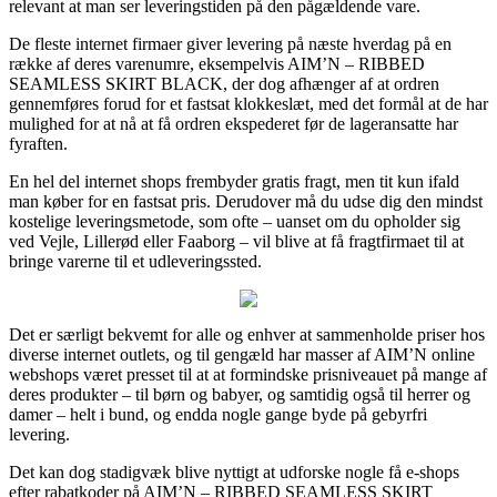
relevant at man ser leveringstiden på den pågældende vare.
De fleste internet firmaer giver levering på næste hverdag på en
række af deres varenumre, eksempelvis AIM’N – RIBBED
SEAMLESS SKIRT BLACK, der dog afhænger af at ordren
gennemføres forud for et fastsat klokkeslæt, med det formål at de har
mulighed for at nå at få ordren ekspederet før de lageransatte har
fyraften.
En hel del internet shops frembyder gratis fragt, men tit kun ifald
man køber for en fastsat pris. Derudover må du udse dig den mindst
kostelige leveringsmetode, som ofte – uanset om du opholder sig
ved Vejle, Lillerød eller Faaborg – vil blive at få fragtfirmaet til at
bringe varerne til et udleveringssted.
Det er særligt bekvemt for alle og enhver at sammenholde priser hos
diverse internet outlets, og til gengæld har masser af AIM’N online
webshops været presset til at at formindske prisniveauet på mange af
deres produkter – til børn og babyer, og samtidig også til herrer og
damer – helt i bund, og endda nogle gange byde på gebyrfri
levering.
Det kan dog stadigvæk blive nyttigt at udforske nogle få e-shops
efter rabatkoder på AIM’N – RIBBED SEAMLESS SKIRT