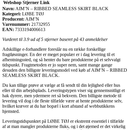
Webshop
Stjerner
Link
Navn:
AIM’N – RIBBED SEAMLESS SKIRT BLACK
Kategori:
LØBE TØJ
Producent:
AIM’N
Varenummer:
21732955
EAN:
7333194006613
Vurderet til
3.9
ud af 5 stjerner baseret på
43
anmeldelser
Adskillige e-forhandlere foreslår nu en række forskellige
fragtløsninger. En der er meget populær er i dag levering til et
afhentningssted, og så henter du bare produkterne på et selvvalgt
tidspunkt. Fragtmetoden er jo super nem, samt mange gange
desuden den billigste leveringsmodel ved køb af AIM’N – RIBBED
SEAMLESS SKIRT BLACK.
Du kan tillige prøve at vælge at få sendt til din lejlighed eller hus
eller til din arbejdsplads. Leveringstypen viser sig gennemsnitligt et
hak dyrere, men ydermere ret så bekvem. Den billigste metode til
levering vil dog i de fleste tilfælde være at hente produkterne selv,
hvilket kræver at du har bopæl i kort afstand af webbutikkens
hjemsted.
Leveringstidspunktet på LØBE TØJ er ekstremt essentiel i tilfælde
af at man mangler produkterne fluks, og i det øjemed er det virkelig