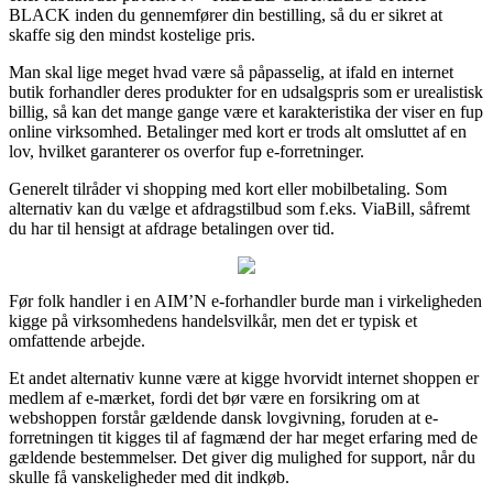
BLACK inden du gennemfører din bestilling, så du er sikret at
skaffe sig den mindst kostelige pris.
Man skal lige meget hvad være så påpasselig, at ifald en internet
butik forhandler deres produkter for en udsalgspris som er urealistisk
billig, så kan det mange gange være et karakteristika der viser en fup
online virksomhed. Betalinger med kort er trods alt omsluttet af en
lov, hvilket garanterer os overfor fup e-forretninger.
Generelt tilråder vi shopping med kort eller mobilbetaling. Som
alternativ kan du vælge et afdragstilbud som f.eks. ViaBill, såfremt
du har til hensigt at afdrage betalingen over tid.
Før folk handler i en AIM’N e-forhandler burde man i virkeligheden
kigge på virksomhedens handelsvilkår, men det er typisk et
omfattende arbejde.
Et andet alternativ kunne være at kigge hvorvidt internet shoppen er
medlem af e-mærket, fordi det bør være en forsikring om at
webshoppen forstår gældende dansk lovgivning, foruden at e-
forretningen tit kigges til af fagmænd der har meget erfaring med de
gældende bestemmelser. Det giver dig mulighed for support, når du
skulle få vanskeligheder med dit indkøb.