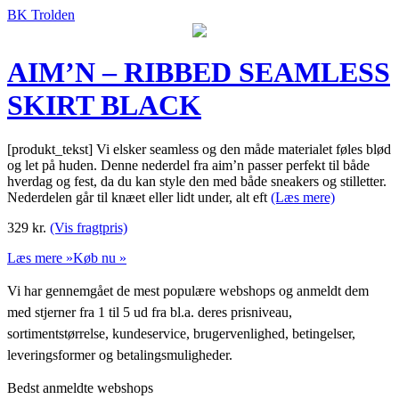
BK Trolden
AIM’N – RIBBED SEAMLESS
SKIRT BLACK
[produkt_tekst] Vi elsker seamless og den måde materialet føles blød
og let på huden. Denne nederdel fra aim’n passer perfekt til både
hverdag og fest, da du kan style den med både sneakers og stilletter.
Nederdelen går til knæet eller lidt under, alt eft
(Læs mere)
329
kr.
(Vis fragtpris)
Læs mere »
Køb nu »
Vi har gennemgået de mest populære webshops og anmeldt dem
med stjerner fra 1 til 5 ud fra bl.a. deres prisniveau,
sortimentstørrelse, kundeservice, brugervenlighed, betingelser,
leveringsformer og betalingsmuligheder.
Bedst anmeldte webshops