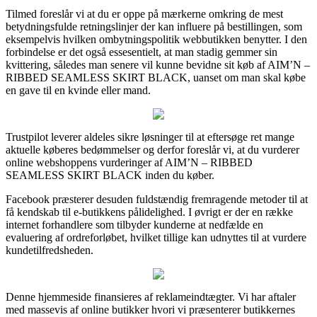
Tilmed foreslår vi at du er oppe på mærkerne omkring de mest
betydningsfulde retningslinjer der kan influere på bestillingen, som
eksempelvis hvilken ombytningspolitik webbutikken benytter. I den
forbindelse er det også essesentielt, at man stadig gemmer sin
kvittering, således man senere vil kunne bevidne sit køb af AIM’N –
RIBBED SEAMLESS SKIRT BLACK, uanset om man skal købe
en gave til en kvinde eller mand.
Trustpilot leverer aldeles sikre løsninger til at eftersøge ret mange
aktuelle køberes bedømmelser og derfor foreslår vi, at du vurderer
online webshoppens vurderinger af AIM’N – RIBBED
SEAMLESS SKIRT BLACK inden du køber.
Facebook præsterer desuden fuldstændig fremragende metoder til at
få kendskab til e-butikkens pålidelighed. I øvrigt er der en række
internet forhandlere som tilbyder kunderne at nedfælde en
evaluering af ordreforløbet, hvilket tillige kan udnyttes til at vurdere
kundetilfredsheden.
Denne hjemmeside finansieres af reklameindtægter. Vi har aftaler
med massevis af online butikker hvori vi præsenterer butikkernes