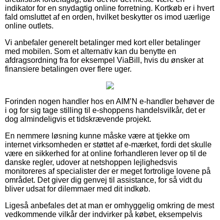
indikator for en snydagtig online forretning. Kortkøb er i hvert
fald omsluttet af en orden, hvilket beskytter os imod uærlige
online outlets.
Vi anbefaler generelt betalinger med kort eller betalinger
med mobilen. Som et alternativ kan du benytte en
afdragsordning fra for eksempel ViaBill, hvis du ønsker at
finansiere betalingen over flere uger.
Forinden nogen handler hos en AIM’N e-handler behøver de
i og for sig tage stilling til e-shoppens handelsvilkår, det er
dog almindeligvis et tidskrævende projekt.
En nemmere løsning kunne måske være at tjekke om
internet virksomheden er støttet af e-mærket, fordi det skulle
være en sikkerhed for at online forhandleren lever op til de
danske regler, udover at netshoppen lejlighedsvis
monitoreres af specialister der er meget fortrolige lovene på
området. Det giver dig genvej til assistance, for så vidt du
bliver udsat for dilemmaer med dit indkøb.
Ligeså anbefales det at man er omhyggelig omkring de mest
vedkommende vilkår der indvirker på købet, eksempelvis