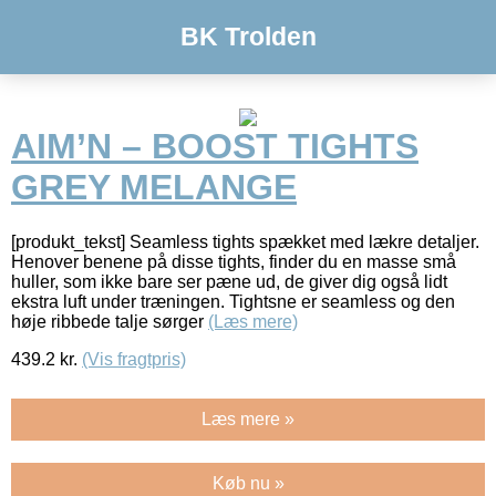
BK Trolden
AIM’N – BOOST TIGHTS
GREY MELANGE
[produkt_tekst] Seamless tights spækket med lækre detaljer.
Henover benene på disse tights, finder du en masse små
huller, som ikke bare ser pæne ud, de giver dig også lidt
ekstra luft under træningen. Tightsne er seamless og den
høje ribbede talje sørger
(Læs mere)
439.2
kr.
(Vis fragtpris)
Læs mere »
Køb nu »