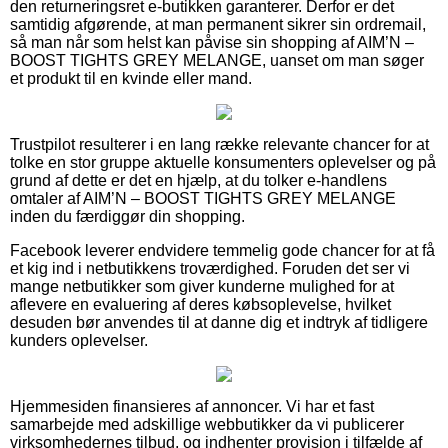
den returneringsret e-butikken garanterer. Derfor er det
samtidig afgørende, at man permanent sikrer sin ordremail,
så man når som helst kan påvise sin shopping af AIM’N –
BOOST TIGHTS GREY MELANGE, uanset om man søger
et produkt til en kvinde eller mand.
Trustpilot resulterer i en lang række relevante chancer for at
tolke en stor gruppe aktuelle konsumenters oplevelser og på
grund af dette er det en hjælp, at du tolker e-handlens
omtaler af AIM’N – BOOST TIGHTS GREY MELANGE
inden du færdiggør din shopping.
Facebook leverer endvidere temmelig gode chancer for at få
et kig ind i netbutikkens troværdighed. Foruden det ser vi
mange netbutikker som giver kunderne mulighed for at
aflevere en evaluering af deres købsoplevelse, hvilket
desuden bør anvendes til at danne dig et indtryk af tidligere
kunders oplevelser.
Hjemmesiden finansieres af annoncer. Vi har et fast
samarbejde med adskillige webbutikker da vi publicerer
virksomhedernes tilbud, og indhenter provision i tilfælde af