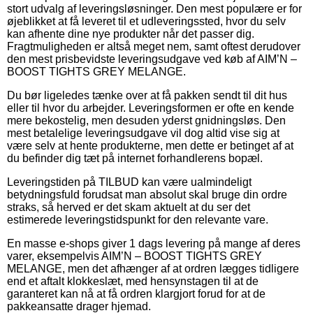
stort udvalg af leveringsløsninger. Den mest populære er for
øjeblikket at få leveret til et udleveringssted, hvor du selv
kan afhente dine nye produkter når det passer dig.
Fragtmuligheden er altså meget nem, samt oftest derudover
den mest prisbevidste leveringsudgave ved køb af AIM’N –
BOOST TIGHTS GREY MELANGE.
Du bør ligeledes tænke over at få pakken sendt til dit hus
eller til hvor du arbejder. Leveringsformen er ofte en kende
mere bekostelig, men desuden yderst gnidningsløs. Den
mest betalelige leveringsudgave vil dog altid vise sig at
være selv at hente produkterne, men dette er betinget af at
du befinder dig tæt på internet forhandlerens bopæl.
Leveringstiden på TILBUD kan være ualmindeligt
betydningsfuld forudsat man absolut skal bruge din ordre
straks, så herved er det skam aktuelt at du ser det
estimerede leveringstidspunkt for den relevante vare.
En masse e-shops giver 1 dags levering på mange af deres
varer, eksempelvis AIM’N – BOOST TIGHTS GREY
MELANGE, men det afhænger af at ordren lægges tidligere
end et aftalt klokkeslæt, med hensynstagen til at de
garanteret kan nå at få ordren klargjort forud for at de
pakkeansatte drager hjemad.