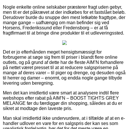
Nogle enkelte online selskaber præsterer fragt uden gebyr,
men tit er det påkrævet at der indkøbes for et fastslået beløb.
Derudover burde du snuppe den mest letkøbte fragttype, der
mange gange – uafhængig om man befinder sig ved
Horsens, Frederikssund eller Fredensborg – er at få
fragtfirmaet til at bringe dine produkter til et udleveringssted.
Det er jo efterhånden meget hensigtsmæssigt for
forbrugerne at søge sig frem til priser i blandt flere online
outlets, og på grund af dette har de fleste AIM’N forhandlere
på nettet været presset til at at reducere salgspriserne på
mange af deres varer – til piger og drenge, og desuden også
til herrer og damer – enormt, og endda nogle gange tilbyde
levering uden beregning.
Men det kan imidlertid være smart at analysere indtil flere
webshops efter rabat på AIM’N – BOOST TIGHTS GREY
MELANGE før du færdiggør din shopping, således at du er
sikret at modtage den laveste pris.
Man skal imidlertid ikke undervurdere, at i tilfælde af at en e-
handler udlover en vare for en salgspris der kan ses som
urealistisk fordelagtig, bør det for det meste være en