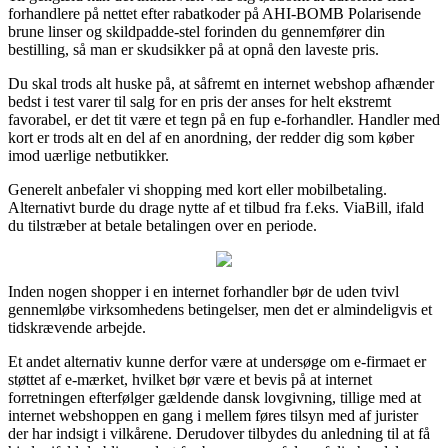
forhandlere på nettet efter rabatkoder på AHI-BOMB Polarisende
brune linser og skildpadde-stel forinden du gennemfører din
bestilling, så man er skudsikker på at opnå den laveste pris.
Du skal trods alt huske på, at såfremt en internet webshop afhænder
bedst i test varer til salg for en pris der anses for helt ekstremt
favorabel, er det tit være et tegn på en fup e-forhandler. Handler med
kort er trods alt en del af en anordning, der redder dig som køber
imod uærlige netbutikker.
Generelt anbefaler vi shopping med kort eller mobilbetaling.
Alternativt burde du drage nytte af et tilbud fra f.eks. ViaBill, ifald
du tilstræber at betale betalingen over en periode.
Inden nogen shopper i en internet forhandler bør de uden tvivl
gennemløbe virksomhedens betingelser, men det er almindeligvis et
tidskrævende arbejde.
Et andet alternativ kunne derfor være at undersøge om e-firmaet er
støttet af e-mærket, hvilket bør være et bevis på at internet
forretningen efterfølger gældende dansk lovgivning, tillige med at
internet webshoppen en gang i mellem føres tilsyn med af jurister
der har indsigt i vilkårene. Derudover tilbydes du anledning til at få