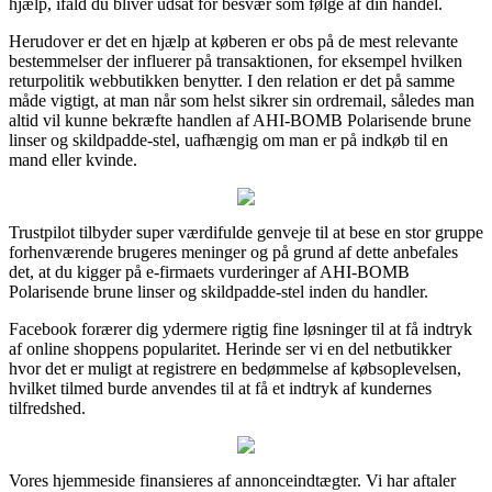
hjælp, ifald du bliver udsat for besvær som følge af din handel.
Herudover er det en hjælp at køberen er obs på de mest relevante
bestemmelser der influerer på transaktionen, for eksempel hvilken
returpolitik webbutikken benytter. I den relation er det på samme
måde vigtigt, at man når som helst sikrer sin ordremail, således man
altid vil kunne bekræfte handlen af AHI-BOMB Polarisende brune
linser og skildpadde-stel, uafhængig om man er på indkøb til en
mand eller kvinde.
Trustpilot tilbyder super værdifulde genveje til at bese en stor gruppe
forhenværende brugeres meninger og på grund af dette anbefales
det, at du kigger på e-firmaets vurderinger af AHI-BOMB
Polarisende brune linser og skildpadde-stel inden du handler.
Facebook forærer dig ydermere rigtig fine løsninger til at få indtryk
af online shoppens popularitet. Herinde ser vi en del netbutikker
hvor det er muligt at registrere en bedømmelse af købsoplevelsen,
hvilket tilmed burde anvendes til at få et indtryk af kundernes
tilfredshed.
Vores hjemmeside finansieres af annonceindtægter. Vi har aftaler