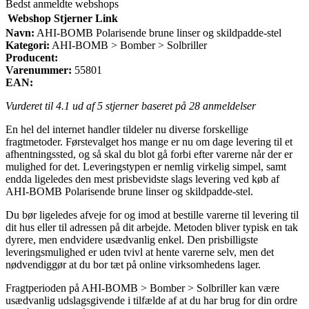
Bedst anmeldte webshops
Webshop
Stjerner
Link
Navn:
AHI-BOMB Polarisende brune linser og skildpadde-stel
Kategori:
AHI-BOMB > Bomber > Solbriller
Producent:
Varenummer:
55801
EAN:
Vurderet til
4.1
ud af 5 stjerner baseret på
28
anmeldelser
En hel del internet handler tildeler nu diverse forskellige
fragtmetoder. Førstevalget hos mange er nu om dage levering til et
afhentningssted, og så skal du blot gå forbi efter varerne når der er
mulighed for det. Leveringstypen er nemlig virkelig simpel, samt
endda ligeledes den mest prisbevidste slags levering ved køb af
AHI-BOMB Polarisende brune linser og skildpadde-stel.
Du bør ligeledes afveje for og imod at bestille varerne til levering til
dit hus eller til adressen på dit arbejde. Metoden bliver typisk en tak
dyrere, men endvidere usædvanlig enkel. Den prisbilligste
leveringsmulighed er uden tvivl at hente varerne selv, men det
nødvendiggør at du bor tæt på online virksomhedens lager.
Fragtperioden på AHI-BOMB > Bomber > Solbriller kan være
usædvanlig udslagsgivende i tilfælde af at du har brug for din ordre