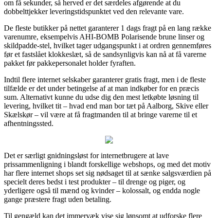
om få sekunder, så herved er det særdeles afgørende at du
dobbelttjekker leveringstidspunktet ved den relevante vare.
De fleste butikker på nettet garanterer 1 dags fragt på en lang række
varenumre, eksempelvis AHI-BOMB Polarisende brune linser og
skildpadde-stel, hvilket tager udgangspunkt i at ordren gennemføres
før et fastslået klokkeslæt, så de sandsynligvis kan nå at få varerne
pakket før pakkepersonalet holder fyraften.
Indtil flere internet selskaber garanterer gratis fragt, men i de fleste
tilfælde er det under betingelse af at man indkøber for en præcis
sum. Alternativt kunne du udse dig den mest letkøbte løsning til
levering, hvilket tit – hvad end man bor tæt på Aalborg, Skive eller
Skælskør – vil være at få fragtmanden til at bringe varerne til et
afhentningssted.
Det er særligt gnidningsløst for internetbrugere at lave
prissammenligning i blandt forskellige webshops, og med det motiv
har flere internet shops set sig nødsaget til at sænke salgsværdien på
specielt deres bedst i test produkter – til drenge og piger, og
yderligere også til mænd og kvinder – kolossalt, og endda nogle
gange præstere fragt uden betaling.
Til gengæld kan det immervæk vise sig lønsomt at udforske flere