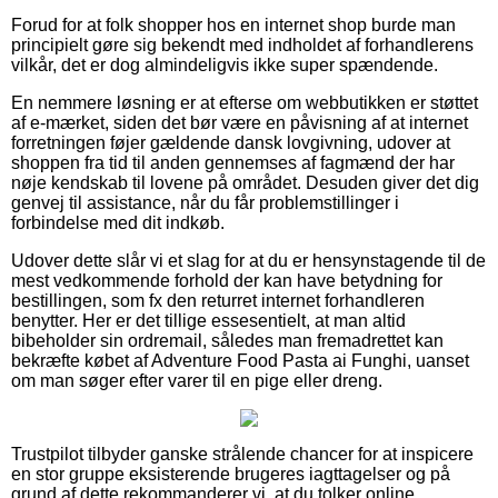
Forud for at folk shopper hos en internet shop burde man
principielt gøre sig bekendt med indholdet af forhandlerens
vilkår, det er dog almindeligvis ikke super spændende.
En nemmere løsning er at efterse om webbutikken er støttet
af e-mærket, siden det bør være en påvisning af at internet
forretningen føjer gældende dansk lovgivning, udover at
shoppen fra tid til anden gennemses af fagmænd der har
nøje kendskab til lovene på området. Desuden giver det dig
genvej til assistance, når du får problemstillinger i
forbindelse med dit indkøb.
Udover dette slår vi et slag for at du er hensynstagende til de
mest vedkommende forhold der kan have betydning for
bestillingen, som fx den returret internet forhandleren
benytter. Her er det tillige essesentielt, at man altid
bibeholder sin ordremail, således man fremadrettet kan
bekræfte købet af Adventure Food Pasta ai Funghi, uanset
om man søger efter varer til en pige eller dreng.
Trustpilot tilbyder ganske strålende chancer for at inspicere
en stor gruppe eksisterende brugeres iagttagelser og på
grund af dette rekommanderer vi, at du tolker online