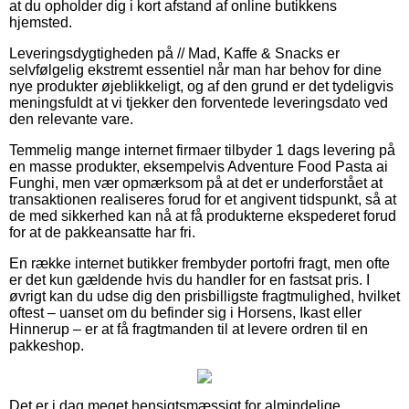
at du opholder dig i kort afstand af online butikkens
hjemsted.
Leveringsdygtigheden på // Mad, Kaffe & Snacks er
selvfølgelig ekstremt essentiel når man har behov for dine
nye produkter øjeblikkeligt, og af den grund er det tydeligvis
meningsfuldt at vi tjekker den forventede leveringsdato ved
den relevante vare.
Temmelig mange internet firmaer tilbyder 1 dags levering på
en masse produkter, eksempelvis Adventure Food Pasta ai
Funghi, men vær opmærksom på at det er underforstået at
transaktionen realiseres forud for et angivent tidspunkt, så at
de med sikkerhed kan nå at få produkterne ekspederet forud
for at de pakkeansatte har fri.
En række internet butikker frembyder portofri fragt, men ofte
er det kun gældende hvis du handler for en fastsat pris. I
øvrigt kan du udse dig den prisbilligste fragtmulighed, hvilket
oftest – uanset om du befinder sig i Horsens, Ikast eller
Hinnerup – er at få fragtmanden til at levere ordren til en
pakkeshop.
Det er i dag meget hensigtsmæssigt for almindelige