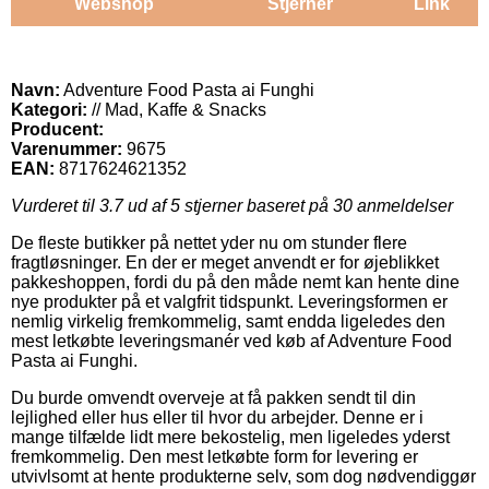
Webshop
Stjerner
Link
Navn:
Adventure Food Pasta ai Funghi
Kategori:
// Mad, Kaffe & Snacks
Producent:
Varenummer:
9675
EAN:
8717624621352
Vurderet til
3.7
ud af 5 stjerner baseret på
30
anmeldelser
De fleste butikker på nettet yder nu om stunder flere
fragtløsninger. En der er meget anvendt er for øjeblikket
pakkeshoppen, fordi du på den måde nemt kan hente dine
nye produkter på et valgfrit tidspunkt. Leveringsformen er
nemlig virkelig fremkommelig, samt endda ligeledes den
mest letkøbte leveringsmanér ved køb af Adventure Food
Pasta ai Funghi.
Du burde omvendt overveje at få pakken sendt til din
lejlighed eller hus eller til hvor du arbejder. Denne er i
mange tilfælde lidt mere bekostelig, men ligeledes yderst
fremkommelig. Den mest letkøbte form for levering er
utvivlsomt at hente produkterne selv, som dog nødvendiggør