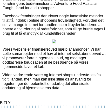
forretningens bedømmelser af Adventure Food Pasta ai
Funghi forud for at du shopper.
Facebook frembringer derudover nogle fantastiske metoder
til at få indblik i online shoppens troværdighed. Foruden det
ser vi mange internet forhandlere som tilbyder kunderne at
notere en vurdering af ordreforløbet, som tillige burde tages i
brug til at få et indtryk af kundetilfredsheden.
Vores website er finansieret ved hjælp af annoncer. Vi har
tætte samarbejder med et hav af internet selskaber derved at
vi promoverer forretningernes tilbud, og modtager
godtgørelse forudsat en af de besøgende på vores
hjemmeside laver et køb.
Viden vedrørende varer og internet shops understøttes fra
tid til anden, men man kan ikke stille os ansvarlig for
reguleringer der potentielt er udarbejdet efter sidste
opdatering af hjemmesidens data.
BITLY:
1
1
1
1
1
1
1
1
1
1
1
1
1
1
1
1
1
1
1
1
1
1
1
1
1
1
1
1
1
1
1
1
1
1