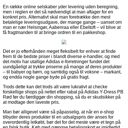
En række online selskaber yder levering uden beregning,
men i reglen er det så nødvendigt at man aftager for en
konkret pris. Alternativt skal man foretrække den mest
betalelige leveringsudgave, der mange gange – uanset om
man er nær Helsingør, Aabenraa eller Ebeltoft – vil blive at
få fragtmanden til at bringe ordren til en pakkeshop.
Det er jo efterhånden meget fleksibelt for enhver at finde
frem til de bedste priser i blandt diverse e-handler, og med
det motiv har utallige Adidas e-forretninger fundet det
uundgåeligt at trykke priserne på mange af deres produkter
– til babyer og børn, og samtidig også til voksne – markant,
og endda nogle gange byde på gratis fragt.
Trods dette kan det trods alt være lukrativt at checke
forskellige shops på nettet efter rabat på Adidas Y-Dress PB
Rød før du færdiggør din shopping, så du er skudsikker på
at modtage den laveste pris.
Man bør alligevel være så påpasselig, at når en e-shop
tilbyder deres produkter til en udsalgspris der anses for
overordentlig letkøbt, bør det for det meste være et tegn på
en falsk butik. Køb med gængse betalingskort er imidlertid