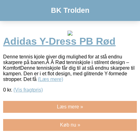
BK Trolden
Adidas Y-Dress PB Rød
Denne tennis kjole giver dig mulighed for at stå endnu
skarpere på banen.Â Â Rød tenniskjole i stilrent design –
KomfortDenne tenniskjole får dig til at stå endnu skarpere til
kampen. Den er i et flot design, med glitrende Y-formede
stropper. Det få
(Læs mere)
0
kr.
(Vis fragtpris)
Læs mere »
Køb nu »