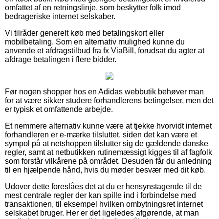
omfattet af en retningslinje, som beskytter folk imod
bedrageriske internet selskaber.
Vi tilråder generelt køb med betalingskort eller
mobilbetaling. Som en alternativ mulighed kunne du
anvende et afdragstilbud fra fx ViaBill, forudsat du agter at
afdrage betalingen i flere bidder.
Før nogen shopper hos en Adidas webbutik behøver man
for at være sikker studere forhandlerens betingelser, men det
er typisk et omfattende arbejde.
Et nemmere alternativ kunne være at tjekke hvorvidt internet
forhandleren er e-mærke tilsluttet, siden det kan være et
sympol på at netshoppen tilslutter sig de gældende danske
regler, samt at netbutikken rutinemæssigt kigges til af fagfolk
som forstår vilkårene på området. Desuden får du anledning
til en hjælpende hånd, hvis du møder besvær med dit køb.
Udover dette foreslåes det at du er hensynstagende til de
mest centrale regler der kan spille ind i forbindelse med
transaktionen, til eksempel hvilken ombytningsret internet
selskabet bruger. Her er det ligeledes afgørende, at man