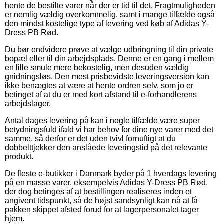
hente de bestilte varer når der er tid til det. Fragtmuligheden
er nemlig vældig overkommelig, samt i mange tilfælde også
den mindst kostelige type af levering ved køb af Adidas Y-
Dress PB Rød.
Du bør endvidere prøve at vælge udbringning til din private
bopæl eller til din arbejdsplads. Denne er en gang i mellem
en lille smule mere bekostelig, men desuden vældig
gnidningsløs. Den mest prisbevidste leveringsversion kan
ikke benægtes at være at hente ordren selv, som jo er
betinget af at du er med kort afstand til e-forhandlerens
arbejdslager.
Antal dages levering på kan i nogle tilfælde være super
betydningsfuld ifald vi har behov for dine nye varer med det
samme, så derfor er det uden tvivl fornuftigt at du
dobbelttjekker den anslåede leveringstid på det relevante
produkt.
De fleste e-butikker i Danmark byder på 1 hverdags levering
på en masse varer, eksempelvis Adidas Y-Dress PB Rød,
der dog betinges af at bestillingen realiseres inden et
angivent tidspunkt, så de højst sandsynligt kan nå at få
pakken skippet afsted forud for at lagerpersonalet tager
hjem.