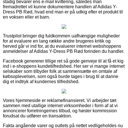
stadig bevarer ens e-mail kvittering, således man
fremadrettet vil kunne dokumentere handlen af Adidas Y-
Dress PB Rød, hvad end man er på udkig efter et produkt til
en voksen eller et barn.
Trustpilot bringer dig fuldkommen uafhængige muligheder
for at evaluere en lang række andre brugeres kritik og
herved går vi ind for, at du evaluerer internet webshoppens
anmeldelser af Adidas Y-Dress PB Rød forinden du handler.
Facebook genererer tillige ret så gode genveje til at få et kig
ind i e-shoppens kundetilfredshed. Her ser vi mange internet
selskaber som tilbyder folk at sammensætte en omtale af
købsoplevelsen, som også burde tages i brug til at danne
dig et indtryk af kundernes tilfredshed.
Vores hjemmeside er reklamefinansieret. Vi arbejder tæt
sammen med utallige internet virksomheder i form af at vi
annoncerer forretningernes tilbud, og høster kommission
forudsat du udfører en transaktion.
Fakta angående varer og outlets på nettet vedligeholdes nu