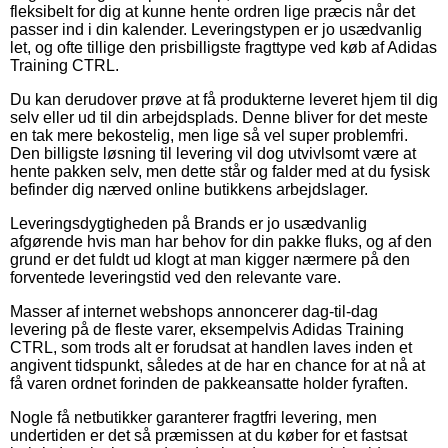
fleksibelt for dig at kunne hente ordren lige præcis når det
passer ind i din kalender. Leveringstypen er jo usædvanlig
let, og ofte tillige den prisbilligste fragttype ved køb af Adidas
Training CTRL.
Du kan derudover prøve at få produkterne leveret hjem til dig
selv eller ud til din arbejdsplads. Denne bliver for det meste
en tak mere bekostelig, men lige så vel super problemfri.
Den billigste løsning til levering vil dog utvivlsomt være at
hente pakken selv, men dette står og falder med at du fysisk
befinder dig nærved online butikkens arbejdslager.
Leveringsdygtigheden på Brands er jo usædvanlig
afgørende hvis man har behov for din pakke fluks, og af den
grund er det fuldt ud klogt at man kigger nærmere på den
forventede leveringstid ved den relevante vare.
Masser af internet webshops annoncerer dag-til-dag
levering på de fleste varer, eksempelvis Adidas Training
CTRL, som trods alt er forudsat at handlen laves inden et
angivent tidspunkt, således at de har en chance for at nå at
få varen ordnet forinden de pakkeansatte holder fyraften.
Nogle få netbutikker garanterer fragtfri levering, men
undertiden er det så præmissen at du køber for et fastsat