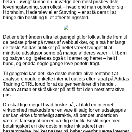
beløb. I øvrigt kunne du udvælge den mest prisbevidste
leveringsløsning, som oftest – hvad end man opholder sig i
Hørsholm, Haderslev eller Støvring – er at få dem til at
bringe din bestilling til et afhentningssted.
Det er efterhånden ultra let gængeligt for folk at finde frem til
de bedste priser på tværs af webbutikker, og altså har langt
de fleste Adidas butikker på nettet været tvunget til at
mindske udsalgspriserne på mange af deres varer – til børn
og babyer, og ligeledes også til damer og herrer – helt i
bund, og endda nogle gange love portofri fragt.
Til gengæld kan det ikke desto mindre blive rentabelt at
analysere nogle enkelte internet outlets efter rabat på Adidas
Training CTRL forud for at du gennemfører din handel,
sådan at man er skråsikker på at få fat i den mest attraktive
pris.
Du skal lige meget hvad huske på, at ifald en internet
virksomhed markedsfører en vare til salg for en udsalgspris
der kan virke uforståeligt attraktiv, så bør det undertiden
være et faresignal om en uærlig e-butik. Bestillinger med
betalingskort er ikke desto mindre inkluderet i en
bestemmelse, hvilket passer på køber overfor uægte internet