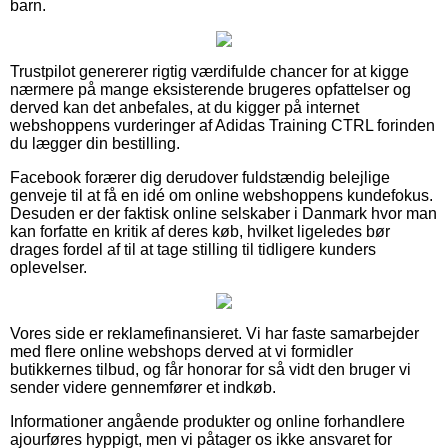
barn.
Trustpilot genererer rigtig værdifulde chancer for at kigge
nærmere på mange eksisterende brugeres opfattelser og
derved kan det anbefales, at du kigger på internet
webshoppens vurderinger af Adidas Training CTRL forinden
du lægger din bestilling.
Facebook forærer dig derudover fuldstændig belejlige
genveje til at få en idé om online webshoppens kundefokus.
Desuden er der faktisk online selskaber i Danmark hvor man
kan forfatte en kritik af deres køb, hvilket ligeledes bør
drages fordel af til at tage stilling til tidligere kunders
oplevelser.
Vores side er reklamefinansieret. Vi har faste samarbejder
med flere online webshops derved at vi formidler
butikkernes tilbud, og får honorar for så vidt den bruger vi
sender videre gennemfører et indkøb.
Informationer angående produkter og online forhandlere
ajourføres hyppigt, men vi påtager os ikke ansvaret for