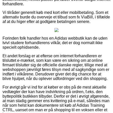
forhandlere.
Vi tilråder generelt køb med kort eller mobilbetaling. Som et
alternativ burde du overveje et tilbud som fx ViaBill, i tilfælde
af at du higer efter at godtgøre betalingen senere.
Forinden folk handler hos en Adidas webbutik kan de uden
tvivl studere forhandlerens vilkår, det er dog normalt ikke
specielt ophidsende.
Et andet forslag er at efterse om internet forhandleren er
tilsluttet e-mærket, som kan være en sikring om at online
firmaet tilslutter sig de officielle danske regler, tillige med at
webshoppen jævnligt føres tilsyn med af sagkyndige som er
indført i vilkårene. Derudover giver det dig chance for at
blive hjulpet, når du oplever udfordringer ved din shopping.
For øvrigt går vi ind for at køber er obs på de mest aktuelle
vedtægter der kan have indvirkning på ordren, f.eks. den
byttepolitik butikken tilbyder. Derfor er det i øvrigt afgørende,
at man stadig gemmer ens kvittering på e-mail, således man
når som helst kan dokumentere sit køb af Adidas Training
CTRL, uanset om man er på shopping til en voksen eller et