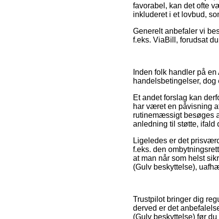
favorabel, kan det ofte v
inkluderet i et lovbud, s
Generelt anbefaler vi bes
f.eks. ViaBill, forudsat d
Inden folk handler på en
handelsbetingelser, dog 
Et andet forslag kan der
har været en påvisning af
rutinemæssigt besøges a
anledning til støtte, ifald
Ligeledes er det prisværd
f.eks. den ombytningsret
at man når som helst sikr
(Gulv beskyttelse), uafhæ
Trustpilot bringer dig re
derved er det anbefalels
(Gulv beskyttelse) før du 