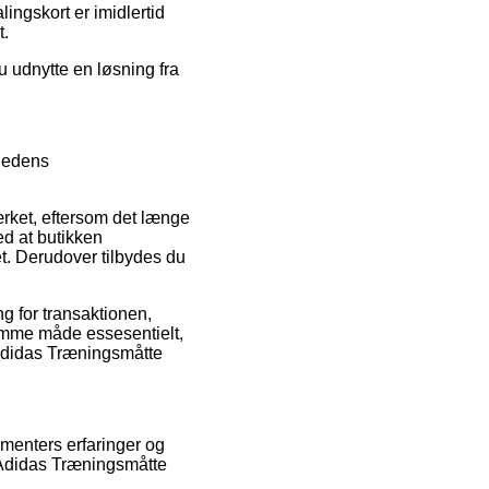
ingskort er imidlertid
t.
u udnytte en løsning fra
mhedens
rket, eftersom det længe
ed at butikken
. Derudover tilbydes du
ng for transaktionen,
samme måde essesentielt,
f Adidas Træningsmåtte
umenters erfaringer og
f Adidas Træningsmåtte