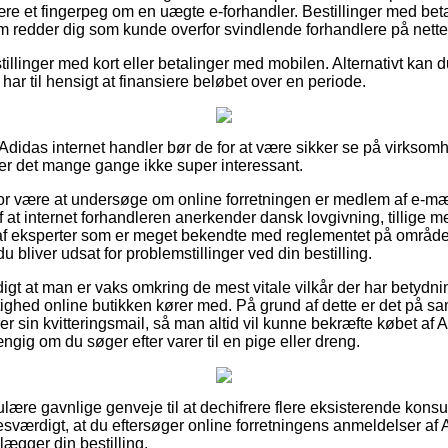
ære et fingerpeg om en uægte e-forhandler. Bestillinger med betal
om redder dig som kunde overfor svindlende forhandlere på nette
tillinger med kort eller betalinger med mobilen. Alternativt kan d
u har til hensigt at finansiere beløbet over en periode.
 Adidas internet handler bør de for at være sikker se på virkso
er det mange gange ikke super interessant.
for være at undersøge om online forretningen er medlem af e-mæ
 at internet forhandleren anerkender dansk lovgivning, tillige m
f eksperter som er meget bekendte med reglementet på området
 du bliver udsat for problemstillinger ved din bestilling.
igt at man er vaks omkring de mest vitale vilkår der har betydni
tighed online butikken kører med. På grund af dette er det på 
er sin kvitteringsmail, så man altid vil kunne bekræfte købet a
ngig om du søger efter varer til en pige eller dreng.
gulære gavnlige genveje til at dechifrere flere eksisterende kons
esværdigt, at du eftersøger online forretningens anmeldelser a
lægger din bestilling.