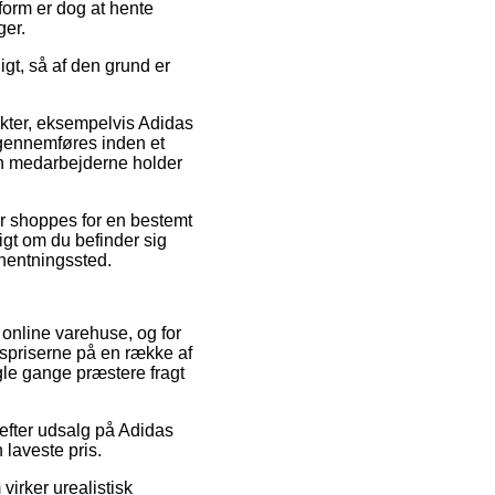
form er dog at hente
ger.
igt, så af den grund er
kter, eksempelvis Adidas
 gennemføres inden et
den medarbejderne holder
er shoppes for en bestemt
igt om du befinder sig
fhentningssted.
 online varehuse, og for
gspriserne på en række af
gle gange præstere fragt
 efter udsalg på Adidas
 laveste pris.
virker urealistisk