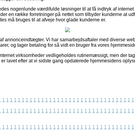
es nogenlunde værdifulde løsninger til at få indtryk af internet
er en række forretninger på nettet som tilbyder kunderne at ud
des må bruges til at afveje hvor glade kunderne er.
t af annonceindtægter. Vi har samarbejdsaftaler med diverse web
arer, og tager betaling for så vidt en bruger fra vores hjemmesid
internet virksomheder vedligeholdes rutinemæssigt, men der tag
s er lavet efter at vi sidste gang opdaterede hjemmesidens oplys
1
1
1
1
1
1
1
1
1
1
1
1
1
1
1
1
1
1
1
1
1
1
1
1
1
1
1
1
1
1
1
1
1
1
1
1
1
1
1
1
1
1
1
1
1
1
1
1
1
1
1
1
1
1
1
1
1
1
1
1
1
1
1
1
1
1
1
1
1
1
1
1
1
1
1
1
1
1
1
1
1
1
1
1
1
1
1
1
1
1
1
1
1
1
1
1
1
1
1
1
1
1
1
1
1