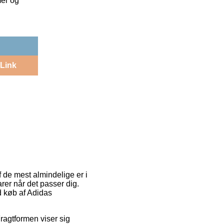
mer og
Link
f de mest almindelige er i
rer når det passer dig.
 køb af Adidas
Fragtformen viser sig