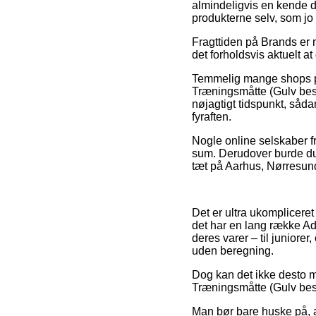
almindeligvis en kende dy
produkterne selv, som jo 
Fragttiden på Brands er n
det forholdsvis aktuelt a
Temmelig mange shops på 
Træningsmåtte (Gulv besk
nøjagtigt tidspunkt, såd
fyraften.
Nogle online selskaber fr
sum. Derudover burde du 
tæt på Aarhus, Nørresundb
Det er ultra ukompliceret
det har en lang række Ad
deres varer – til junior
uden beregning.
Dog kan det ikke desto mi
Træningsmåtte (Gulv besky
Man bør bare huske på, at