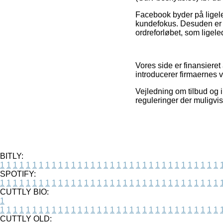
Facebook byder på ligeled
kundefokus. Desuden er d
ordreforløbet, som ligele
Vores side er finansiere
introducerer firmaernes v
Vejledning om tilbud og 
reguleringer der muligvi
BITLY:
1
1
1
1
1
1
1
1
1
1
1
1
1
1
1
1
1
1
1
1
1
1
1
1
1
1
1
1
1
1
1
1
1
1
SPOTIFY:
1
1
1
1
1
1
1
1
1
1
1
1
1
1
1
1
1
1
1
1
1
1
1
1
1
1
1
1
1
1
1
1
1
1
CUTTLY BIO:
1
1
1
1
1
1
1
1
1
1
1
1
1
1
1
1
1
1
1
1
1
1
1
1
1
1
1
1
1
1
1
1
1
1
1
CUTTLY OLD: