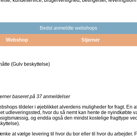
rrelse, kundeservice, brugervenlighed, betingelser, leveringsfor
Bedst anmeldte webshops
Webshop
Stjerner
tte (Gulv beskyttelse)
jerner baseret på
37
anmeldelser
bshops tildeler i øjeblikket alverdens muligheder for fragt. En a
il et udleveringssted, hvor du så nemt kan hente de nyindkøbte va
sigtsmæssig, og endda også den mindst kostelige fragttype ved
yttelse).
e at vælge levering til hvor du bor eller til hvor du arbejder. 