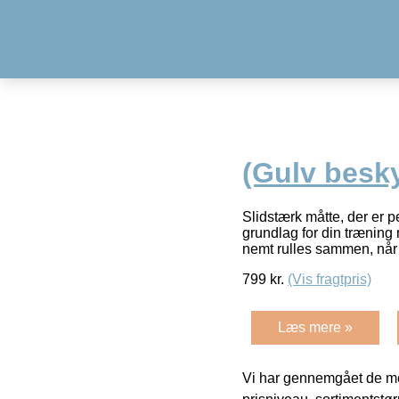
(Gulv besky
Slidstærk måtte, der er p
grundlag for din træning 
nemt rulles sammen, når
799
kr.
(Vis fragtpris)
Læs mere »
Vi har gennemgået de mes