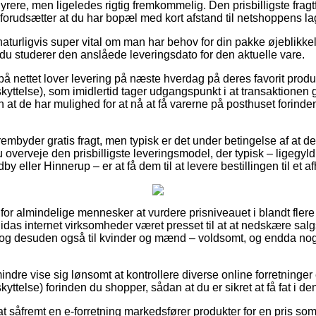
rere, men ligeledes rigtig fremkommelig. Den prisbilligste fragt
forudsætter at du har bopæl med kort afstand til netshoppens la
aturligvis super vital om man har behov for din pakke øjeblikkel
t du studerer den anslåede leveringsdato for den aktuelle vare.
nettet lover levering på næste hverdag på deres favorit produ
yttelse), som imidlertid tager udgangspunkt i at transaktionen
an at de har mulighed for at nå at få varerne på posthuset forin
embyder gratis fragt, men typisk er det under betingelse af at d
overveje den prisbilligste leveringsmodel, der typisk – ligegyld
y eller Hinnerup – er at få dem til at levere bestillingen til et a
 for almindelige mennesker at vurdere prisniveauet i blandt flere
idas internet virksomheder været presset til at at nedskære sal
er, og desuden også til kvinder og mænd – voldsomt, og endda no
ndre vise sig lønsomt at kontrollere diverse online forretninger
ttelse) forinden du shopper, sådan at du er sikret at få fat i den
 såfremt en e-forretning markedsfører produkter for en pris som 