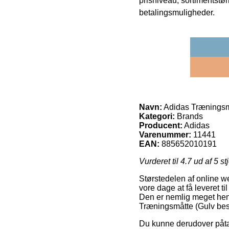
prisniveau, sortimentstø
betalingsmuligheder.
Navn:
Adidas Træningsmå
Kategori:
Brands
Producent:
Adidas
Varenummer:
11441
EAN:
885652010191
Vurderet til
4.7
ud af 5 st
Størstedelen af online we
vore dage at få leveret t
Den er nemlig meget hen
Træningsmåtte (Gulv besk
Du kunne derudover påtænk