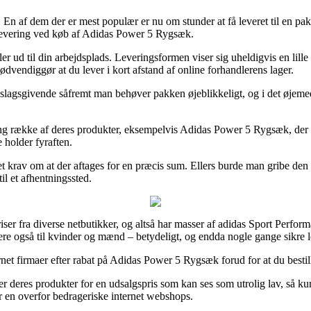
r. En af dem der er mest populær er nu om stunder at få leveret til en p
f levering ved køb af Adidas Power 5 Rygsæk.
ller ud til din arbejdsplads. Leveringsformen viser sig uheldigvis en lil
nødvendiggør at du lever i kort afstand af online forhandlerens lager.
gsgivende såfremt man behøver pakken øjeblikkeligt, og i det øjemed er
ng række af deres produkter, eksempelvis Adidas Power 5 Rygsæk, der d
e holder fyraften.
det krav om at der aftages for en præcis sum. Ellers burde man gribe de
til et afhentningssted.
priser fra diverse netbutikker, og altså har masser af adidas Sport Perf
ligere også til kvinder og mænd – betydeligt, og endda nogle gange sikre
et firmaer efter rabat på Adidas Power 5 Rygsæk forud for at du bestiller
deres produkter for en udsalgspris som kan ses som utrolig lav, så kunne
tår en overfor bedrageriske internet webshops.