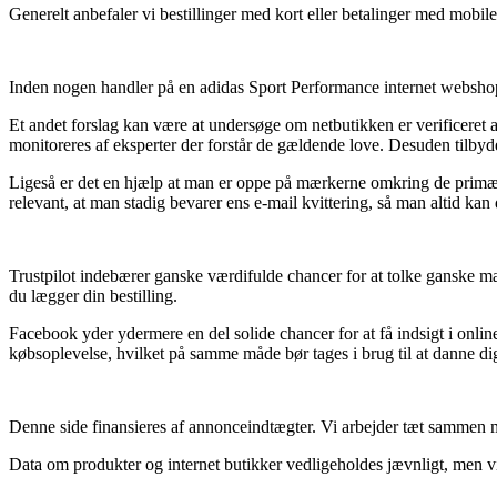
Generelt anbefaler vi bestillinger med kort eller betalinger med mobil
Inden nogen handler på en adidas Sport Performance internet webshop k
Et andet forslag kan være at undersøge om netbutikken er verificeret 
monitoreres af eksperter der forstår de gældende love. Desuden tilbyde
Ligeså er det en hjælp at man er oppe på mærkerne omkring de primære
relevant, at man stadig bevarer ens e-mail kvittering, så man altid k
Trustpilot indebærer ganske værdifulde chancer for at tolke ganske m
du lægger din bestilling.
Facebook yder ydermere en del solide chancer for at få indsigt i onli
købsoplevelse, hvilket på samme måde bør tages i brug til at danne dig
Denne side finansieres af annonceindtægter. Vi arbejder tæt sammen me
Data om produkter og internet butikker vedligeholdes jævnligt, men vi ta