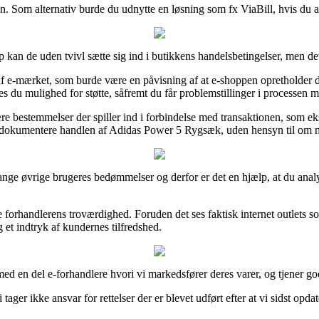
en. Som alternativ burde du udnytte en løsning som fx ViaBill, hvis du 
an de uden tvivl sætte sig ind i butikkens handelsbetingelser, men det
af e-mærket, som burde være en påvisning af at e-shoppen opretholder de
s du mulighed for støtte, såfremt du får problemstillinger i processen 
 bestemmelser der spiller ind i forbindelse med transaktionen, som ekse
an dokumentere handlen af Adidas Power 5 Rygsæk, uden hensyn til om ma
ange øvrige brugeres bedømmelser og derfor er det en hjælp, at du analy
ne forhandlerens troværdighed. Foruden det ses faktisk internet outlets 
 et indtryk af kundernes tilfredshed.
d en del e-forhandlere hvori vi markedsfører deres varer, og tjener godt
ger ikke ansvar for rettelser der er blevet udført efter at vi sidst opda