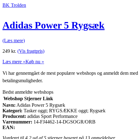
BK Trolden
Adidas Power 5 Rygsæk
(Læs mere)
249
kr.
(Vis fragtpris)
Læs mere »
Køb nu »
Vi har gennemgået de mest populære webshops og anmeldt dem med stjern
betalingsmuligheder.
Bedst anmeldte webshops
Webshop
Stjerner
Link
Navn:
Adidas Power 5 Rygsæk
Kategori:
Tasker oggt; RYGSÆKKE oggt; Rygsæk
Producent:
adidas Sport Performance
Varenummer:
14-FJ4462-14-DGSOGR/ORB
EAN:
Vurderet til
4.2
ud af 5 stjerner baseret på
13
anmeldelser