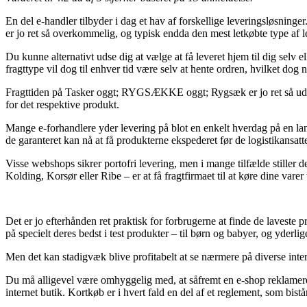
En del e-handler tilbyder i dag et hav af forskellige leveringsløsninge
er jo ret så overkommelig, og typisk endda den mest letkøbte type a
Du kunne alternativt udse dig at vælge at få leveret hjem til dig selv e
fragttype vil dog til enhver tid være selv at hente ordren, hvilket dog 
Fragttiden på Tasker oggt; RYGSÆKKE oggt; Rygsæk er jo ret så udsla
for det respektive produkt.
Mange e-forhandlere yder levering på blot en enkelt hverdag på en la
de garanteret kan nå at få produkterne ekspederet før de logistikansatt
Visse webshops sikrer portofri levering, men i mange tilfælde stiller 
Kolding, Korsør eller Ribe – er at få fragtfirmaet til at køre dine varer 
Det er jo efterhånden ret praktisk for forbrugerne at finde de laveste 
på specielt deres bedst i test produkter – til børn og babyer, og yder
Men det kan stadigvæk blive profitabelt at se nærmere på diverse intern
Du må alligevel være omhyggelig med, at såfremt en e-shop reklamerer 
internet butik. Kortkøb er i hvert fald en del af et reglement, som bis