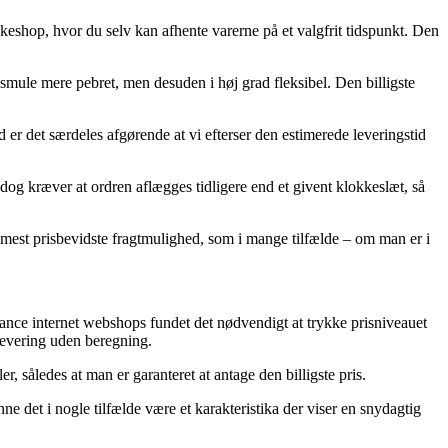
akkeshop, hvor du selv kan afhente varerne på et valgfrit tidspunkt. Den
le smule mere pebret, men desuden i høj grad fleksibel. Den billigste
 det særdeles afgørende at vi efterser den estimerede leveringstid
og kræver at ordren aflægges tidligere end et givent klokkeslæt, så
n mest prisbevidste fragtmulighed, som i mange tilfælde – om man er i
ormance internet webshops fundet det nødvendigt at trykke prisniveauet
 levering uden beregning.
, således at man er garanteret at antage den billigste pris.
 det i nogle tilfælde være et karakteristika der viser en snydagtig