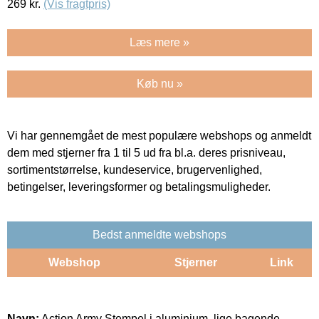
269
kr.
(Vis fragtpris)
Læs mere »
Køb nu »
Vi har gennemgået de mest populære webshops og anmeldt
dem med stjerner fra 1 til 5 ud fra bl.a. deres prisniveau,
sortimentstørrelse, kundeservice, brugervenlighed,
betingelser, leveringsformer og betalingsmuligheder.
Bedst anmeldte webshops
Webshop
Stjerner
Link
Navn:
Action Army Stempel i aluminium, lige bagende,