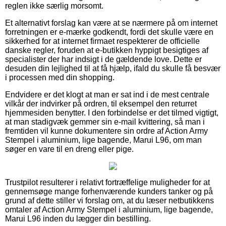
reglen ikke særlig morsomt.
Et alternativt forslag kan være at se nærmere på om internet
forretningen er e-mærke godkendt, fordi det skulle være en
sikkerhed for at internet firmaet respekterer de officielle
danske regler, foruden at e-butikken hyppigt besigtiges af
specialister der har indsigt i de gældende love. Dette er
desuden din lejlighed til at få hjælp, ifald du skulle få besvær
i processen med din shopping.
Endvidere er det klogt at man er sat ind i de mest centrale
vilkår der indvirker på ordren, til eksempel den returret
hjemmesiden benytter. I den forbindelse er det tilmed vigtigt,
at man stadigvæk gemmer sin e-mail kvittering, så man i
fremtiden vil kunne dokumentere sin ordre af Action Army
Stempel i aluminium, lige bagende, Marui L96, om man
søger en vare til en dreng eller pige.
Trustpilot resulterer i relativt fortræffelige muligheder for at
gennemsøge mange forhenværende kunders tanker og på
grund af dette stiller vi forslag om, at du læser netbutikkens
omtaler af Action Army Stempel i aluminium, lige bagende,
Marui L96 inden du lægger din bestilling.