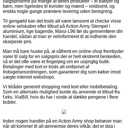
salgspriserne på mange af deres produkter – til babyer og
børn, men ligeledes til kvinder og mænd – voldsomt, og
endda nogle gange præstere levering uden beregning.
Til gengæld kan det trods alt være lønsomt at checke visse
online selskaber efter tilbud på Action Army Stempel i
aluminium, lige bagende, Marui L96 før du gennemfører din
handel, sådan at man er velinformeret til at indhente den
skarpeste pris.
Man må bare huske på, at såfremt en online shop frembyder
varer til salg for en salgspris der er helt ekstremt beskeden,
så er det ofte være et fingerpeg om en uoprigtig butik.
Betalinger med kort er trods alt omfavnet af
Indsigelsesordningen, som garanterer dig som køber imod
uægte internet webshops.
Vi tilråder generelt shopping med kort eller mobilbetaling.
Som en alternativ mulighed burde du anvende et tilbud fra
f.eks. ViaBill, hvis du har i sinde at dække pengene i flere
bidder.
Inden nogen handler på en Action Army shop behøver man
når alt kommer til alt gennemse deres vilkår, det er dog i