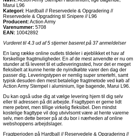
Marui L96
Kategori:
Hardball // Reservedele & Opgradering //
Reservedele & Opgradring til Snipere // L96
Producent:
Action Army
Varenummer:
5708
EAN:
10042892
Vurderet til
4.3
ud af 5 stjerner baseret på
37
anmeldelser
En lang række online outlets tildeler i øjeblikket et hav af
forskellige fragtmuligheder. En af de mest anvendte er nu om
stunder at få leveret til et udleveringssted, hvor det er meget
fleksibelt at kunne hente de nyindkøbte varer den dag der
passer dig. Leveringstypen er nemlig super smertefri, samt
typisk desuden den mest betalelige fragtmetode ved køb af
Action Army Stempel i aluminium, lige bagende, Marui L96.
Du kan også udse dig at vælge levering hjem til dig selv
eller til adressen på dit arbejde. Fragttypen er gerne lidt
mere pebret, men tillige virkelig fleksibel. Den mindst
kostelige fragttype vil dog utvivlsomt være at hente varerne
selv, men dette beroer på at du bor i nærheden af online
webshoppens arbejdslager.
Fragtperioden på Hardball // Reservedele & Opgradering //