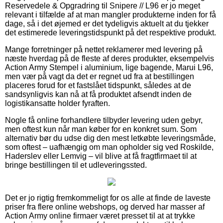
Reservedele & Opgradring til Snipere // L96 er jo meget
relevant i tilfælde af at man mangler produkterne inden for få
dage, så i det øjemed er det tydeligvis aktuelt at du tjekker
det estimerede leveringstidspunkt på det respektive produkt.
Mange forretninger på nettet reklamerer med levering på
næste hverdag på de fleste af deres produkter, eksempelvis
Action Army Stempel i aluminium, lige bagende, Marui L96,
men vær på vagt da det er regnet ud fra at bestillingen
placeres forud for et fastslået tidspunkt, således at de
sandsynligvis kan nå at få produktet afsendt inden de
logistikansatte holder fyraften.
Nogle få online forhandlere tilbyder levering uden gebyr,
men oftest kun når man køber for en konkret sum. Som
alternativ bør du udse dig den mest letkøbte leveringsmåde,
som oftest – uafhængig om man opholder sig ved Roskilde,
Haderslev eller Lemvig – vil blive at få fragtfirmaet til at
bringe bestillingen til et udleveringssted.
Det er jo rigtig fremkommeligt for os alle at finde de laveste
priser fra flere online webshops, og derved har masser af
Action Army online firmaer været presset til at at trykke