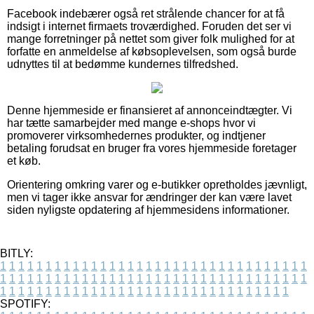
Facebook indebærer også ret strålende chancer for at få
indsigt i internet firmaets troværdighed. Foruden det ser vi
mange forretninger på nettet som giver folk mulighed for at
forfatte en anmeldelse af købsoplevelsen, som også burde
udnyttes til at bedømme kundernes tilfredshed.
Denne hjemmeside er finansieret af annonceindtægter. Vi
har tætte samarbejder med mange e-shops hvor vi
promoverer virksomhedernes produkter, og indtjener
betaling forudsat en bruger fra vores hjemmeside foretager
et køb.
Orientering omkring varer og e-butikker opretholdes jævnligt,
men vi tager ikke ansvar for ændringer der kan være lavet
siden nyligste opdatering af hjemmesidens informationer.
BITLY:
1
1
1
1
1
1
1
1
1
1
1
1
1
1
1
1
1
1
1
1
1
1
1
1
1
1
1
1
1
1
1
1
1
1
1
1
1
1
1
1
1
1
1
1
1
1
1
1
1
1
1
1
1
1
1
1
1
1
1
1
1
1
1
1
1
1
1
1
1
1
1
1
1
1
1
1
1
1
1
1
1
1
1
1
1
1
1
1
1
1
1
1
1
1
1
1
1
1
1
1
SPOTIFY: