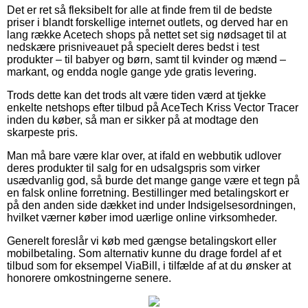
Det er ret så fleksibelt for alle at finde frem til de bedste
priser i blandt forskellige internet outlets, og derved har en
lang række Acetech shops på nettet set sig nødsaget til at
nedskære prisniveauet på specielt deres bedst i test
produkter – til babyer og børn, samt til kvinder og mænd –
markant, og endda nogle gange yde gratis levering.
Trods dette kan det trods alt være tiden værd at tjekke
enkelte netshops efter tilbud på AceTech Kriss Vector Tracer
inden du køber, så man er sikker på at modtage den
skarpeste pris.
Man må bare være klar over, at ifald en webbutik udlover
deres produkter til salg for en udsalgspris som virker
usædvanlig god, så burde det mange gange være et tegn på
en falsk online forretning. Bestillinger med betalingskort er
på den anden side dækket ind under Indsigelsesordningen,
hvilket værner køber imod uærlige online virksomheder.
Generelt foreslår vi køb med gængse betalingskort eller
mobilbetaling. Som alternativ kunne du drage fordel af et
tilbud som for eksempel ViaBill, i tilfælde af at du ønsker at
honorere omkostningerne senere.