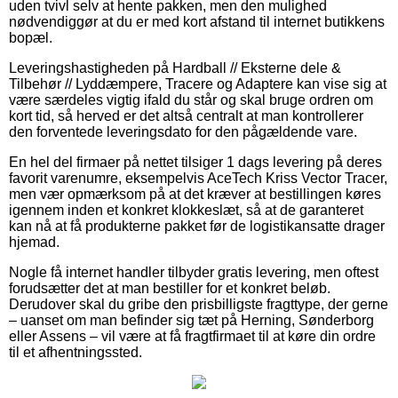
uden tvivl selv at hente pakken, men den mulighed
nødvendiggør at du er med kort afstand til internet butikkens
bopæl.
Leveringshastigheden på Hardball // Eksterne dele &
Tilbehør // Lyddæmpere, Tracere og Adaptere kan vise sig at
være særdeles vigtig ifald du står og skal bruge ordren om
kort tid, så herved er det altså centralt at man kontrollerer
den forventede leveringsdato for den pågældende vare.
En hel del firmaer på nettet tilsiger 1 dags levering på deres
favorit varenumre, eksempelvis AceTech Kriss Vector Tracer,
men vær opmærksom på at det kræver at bestillingen køres
igennem inden et konkret klokkeslæt, så at de garanteret
kan nå at få produkterne pakket før de logistikansatte drager
hjemad.
Nogle få internet handler tilbyder gratis levering, men oftest
forudsætter det at man bestiller for et konkret beløb.
Derudover skal du gribe den prisbilligste fragttype, der gerne
– uanset om man befinder sig tæt på Herning, Sønderborg
eller Assens – vil være at få fragtfirmaet til at køre din ordre
til et afhentningssted.