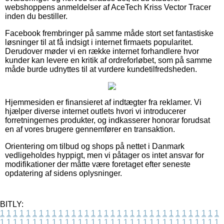
webshoppens anmeldelser af AceTech Kriss Vector Tracer
inden du bestiller.
Facebook frembringer på samme måde stort set fantastiske
løsninger til at få indsigt i internet firmaets popularitet.
Derudover møder vi en række internet forhandlere hvor
kunder kan levere en kritik af ordreforløbet, som på samme
måde burde udnyttes til at vurdere kundetilfredsheden.
Hjemmesiden er finansieret af indtægter fra reklamer. Vi
hjælper diverse internet outlets hvori vi introducerer
forretningernes produkter, og indkasserer honorar forudsat
en af vores brugere gennemfører en transaktion.
Orientering om tilbud og shops på nettet i Danmark
vedligeholdes hyppigt, men vi påtager os intet ansvar for
modifikationer der måtte være foretaget efter seneste
opdatering af sidens oplysninger.
BITLY:
1
1
1
1
1
1
1
1
1
1
1
1
1
1
1
1
1
1
1
1
1
1
1
1
1
1
1
1
1
1
1
1
1
1
1
1
1
1
1
1
1
1
1
1
1
1
1
1
1
1
1
1
1
1
1
1
1
1
1
1
1
1
1
1
1
1
1
1