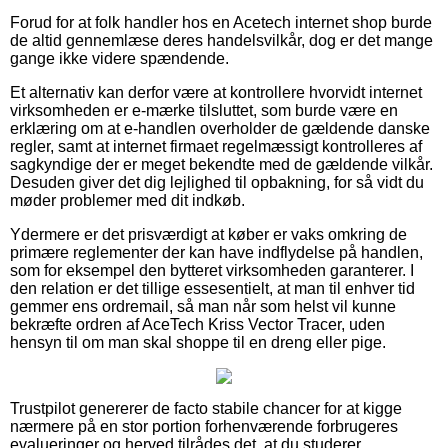
Forud for at folk handler hos en Acetech internet shop burde
de altid gennemlæse deres handelsvilkår, dog er det mange
gange ikke videre spændende.
Et alternativ kan derfor være at kontrollere hvorvidt internet
virksomheden er e-mærke tilsluttet, som burde være en
erklæring om at e-handlen overholder de gældende danske
regler, samt at internet firmaet regelmæssigt kontrolleres af
sagkyndige der er meget bekendte med de gældende vilkår.
Desuden giver det dig lejlighed til opbakning, for så vidt du
møder problemer med dit indkøb.
Ydermere er det prisværdigt at køber er vaks omkring de
primære reglementer der kan have indflydelse på handlen,
som for eksempel den bytteret virksomheden garanterer. I
den relation er det tillige essesentielt, at man til enhver tid
gemmer ens ordremail, så man når som helst vil kunne
bekræfte ordren af AceTech Kriss Vector Tracer, uden
hensyn til om man skal shoppe til en dreng eller pige.
Trustpilot genererer de facto stabile chancer for at kigge
nærmere på en stor portion forhenværende forbrugeres
evalueringer og herved tilrådes det, at du studerer