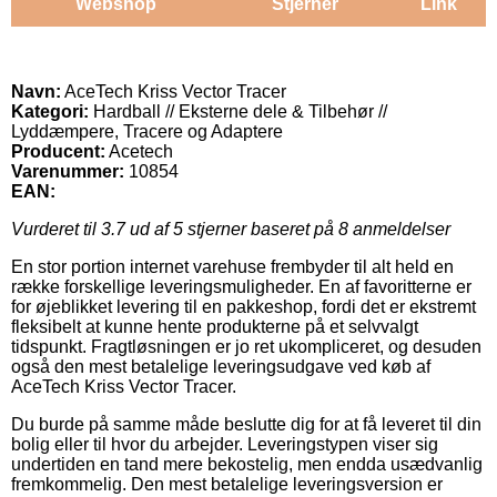
Webshop
Stjerner
Link
Navn:
AceTech Kriss Vector Tracer
Kategori:
Hardball // Eksterne dele & Tilbehør //
Lyddæmpere, Tracere og Adaptere
Producent:
Acetech
Varenummer:
10854
EAN:
Vurderet til
3.7
ud af 5 stjerner baseret på
8
anmeldelser
En stor portion internet varehuse frembyder til alt held en
række forskellige leveringsmuligheder. En af favoritterne er
for øjeblikket levering til en pakkeshop, fordi det er ekstremt
fleksibelt at kunne hente produkterne på et selvvalgt
tidspunkt. Fragtløsningen er jo ret ukompliceret, og desuden
også den mest betalelige leveringsudgave ved køb af
AceTech Kriss Vector Tracer.
Du burde på samme måde beslutte dig for at få leveret til din
bolig eller til hvor du arbejder. Leveringstypen viser sig
undertiden en tand mere bekostelig, men endda usædvanlig
fremkommelig. Den mest betalelige leveringsversion er