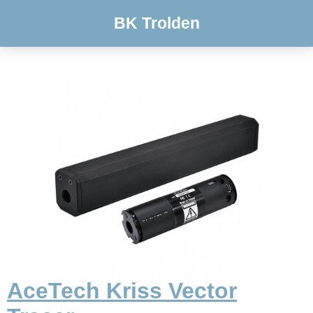
BK Trolden
AceTech Kriss Vector