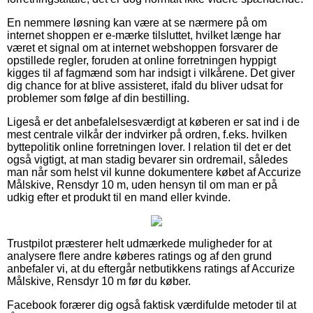
En nemmere løsning kan være at se nærmere på om
internet shoppen er e-mærke tilsluttet, hvilket længe har
været et signal om at internet webshoppen forsvarer de
opstillede regler, foruden at online forretningen hyppigt
kigges til af fagmænd som har indsigt i vilkårene. Det giver
dig chance for at blive assisteret, ifald du bliver udsat for
problemer som følge af din bestilling.
Ligeså er det anbefalelsesværdigt at køberen er sat ind i de
mest centrale vilkår der indvirker på ordren, f.eks. hvilken
byttepolitik online forretningen lover. I relation til det er det
også vigtigt, at man stadig bevarer sin ordremail, således
man når som helst vil kunne dokumentere købet af Accurize
Målskive, Rensdyr 10 m, uden hensyn til om man er på
udkig efter et produkt til en mand eller kvinde.
Trustpilot præsterer helt udmærkede muligheder for at
analysere flere andre køberes ratings og af den grund
anbefaler vi, at du eftergår netbutikkens ratings af Accurize
Målskive, Rensdyr 10 m før du køber.
Facebook forærer dig også faktisk værdifulde metoder til at