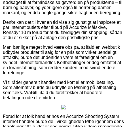
nødsaget til at formindske salgsværdien på produkterne – til
børn og babyer, og yderligere også til herrer og damer –
markant, og endda nogle gange sikre fragt uden beregning.
Derfor kan det til hver en tid vise sig gunstigt at inspicere et
par internet outlets efter tilbud på Accurize Målskive,
Rensdyr 10 m forud for at du færdiggør din shopping, sådan
at du er sikker på at antage den prisbilligste pris.
Man bør lige meget hvad være obs på, at ifald en webbutik
udbyder produkter til salg for en pris som virker uendeligt
attraktiv, burde det undertiden være et faresignal om en
svindel internet forhandler. Kortbetalinger er dog omfattet af
en foranstaltning, som redder kunden imod svindlende e-
forretninger.
Vi tilråder generelt handler med kort eller mobilbetaling.
Som alternativ burde du udnytte en løsning på afbetaling
som f.eks. ViaBill, ifald du foretrækker at honorere
betalingen ude i fremtiden.
Forud for at folk handler hos en Accurize Shooting System
internet handler burde de i virkeligheden løbe igennem dens
forretningsaftale, det er dog normalt ikke videre spændende.