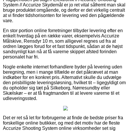
System // Accurize Skydemål er jo ret vital såfremt man skal
bruge produktet omgående, og derfor er det virkelig centralt
at vi finder tidshorisonten for levering ved den pågældende
vare.
En stor portion online forretninger tilbyder levering efter en
enkelt hverdag på en række varer, eksempelvis Accurize
Målskive, Rensdyr 10 m, som alligevel regnes ud fra at
ordren lægges forud for et fast tidspunkt, sådan at de højst
sandsynligt kan nå at få varerne skippet afsted forinden
personalet har fri.
Nogle enkelte internet forhandlere byder på levering uden
beregning, men i mange tilfælde er det påkrævet at man
indkøber for en konkret pris. Alternativt skulle du udvælge
den prisbilligste leveringsløsning, hvilket tit – ligegyldigt om
du opholder sig tæt på Silkeborg, Nørresundby eller
Skælskør – er at få fragtmanden til at levere varerne til et
udleveringssted.
Det er ret så let for forbrugerne at finde de bedste priser fra
forskellige online butikker, og med det motiv har de fleste
Accurize Shooting System online virksomheder set sig