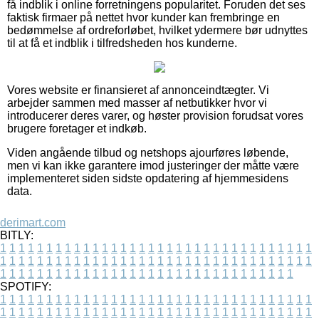
få indblik i online forretningens popularitet. Foruden det ses
faktisk firmaer på nettet hvor kunder kan frembringe en
bedømmelse af ordreforløbet, hvilket ydermere bør udnyttes
til at få et indblik i tilfredsheden hos kunderne.
Vores website er finansieret af annonceindtægter. Vi
arbejder sammen med masser af netbutikker hvor vi
introducerer deres varer, og høster provision forudsat vores
brugere foretager et indkøb.
Viden angående tilbud og netshops ajourføres løbende,
men vi kan ikke garantere imod justeringer der måtte være
implementeret siden sidste opdatering af hjemmesidens
data.
derimart.com
BITLY:
1
1
1
1
1
1
1
1
1
1
1
1
1
1
1
1
1
1
1
1
1
1
1
1
1
1
1
1
1
1
1
1
1
1
1
1
1
1
1
1
1
1
1
1
1
1
1
1
1
1
1
1
1
1
1
1
1
1
1
1
1
1
1
1
1
1
1
1
1
1
1
1
1
1
1
1
1
1
1
1
1
1
1
1
1
1
1
1
1
1
1
1
1
1
1
1
1
1
1
1
SPOTIFY:
1
1
1
1
1
1
1
1
1
1
1
1
1
1
1
1
1
1
1
1
1
1
1
1
1
1
1
1
1
1
1
1
1
1
1
1
1
1
1
1
1
1
1
1
1
1
1
1
1
1
1
1
1
1
1
1
1
1
1
1
1
1
1
1
1
1
1
1