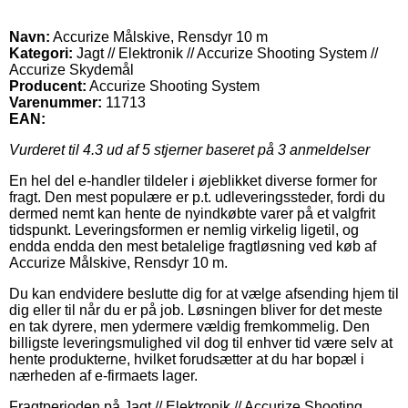
Navn:
Accurize Målskive, Rensdyr 10 m
Kategori:
Jagt // Elektronik // Accurize Shooting System //
Accurize Skydemål
Producent:
Accurize Shooting System
Varenummer:
11713
EAN:
Vurderet til
4.3
ud af 5 stjerner baseret på
3
anmeldelser
En hel del e-handler tildeler i øjeblikket diverse former for
fragt. Den mest populære er p.t. udleveringssteder, fordi du
dermed nemt kan hente de nyindkøbte varer på et valgfrit
tidspunkt. Leveringsformen er nemlig virkelig ligetil, og
endda endda den mest betalelige fragtløsning ved køb af
Accurize Målskive, Rensdyr 10 m.
Du kan endvidere beslutte dig for at vælge afsending hjem til
dig eller til når du er på job. Løsningen bliver for det meste
en tak dyrere, men ydermere vældig fremkommelig. Den
billigste leveringsmulighed vil dog til enhver tid være selv at
hente produkterne, hvilket forudsætter at du har bopæl i
nærheden af e-firmaets lager.
Fragtperioden på Jagt // Elektronik // Accurize Shooting