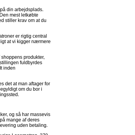
d på din arbejdsplads.
 Den mest letkøbte
 stiller krav om at du
roner er rigtig central
ligt at vi kigger nærmere
af shoppens produkter,
tillingen fuldbyrdes
dt inden
s det at man aftager for
egyldigt om du bor i
ningssted.
ikker, og så har massevis
 på mange af deres
 levering uden betaling.