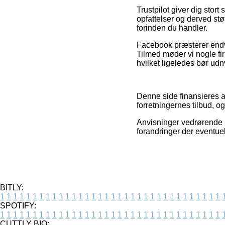
Trustpilot giver dig stort
opfattelser og derved stø
forinden du handler.
Facebook præsterer endv
Tilmed møder vi nogle fi
hvilket ligeledes bør udny
Denne side finansieres a
forretningernes tilbud, o
Anvisninger vedrørende p
forandringer der eventuel
BITLY:
1
1
1
1
1
1
1
1
1
1
1
1
1
1
1
1
1
1
1
1
1
1
1
1
1
1
1
1
1
1
1
1
1
1
SPOTIFY:
1
1
1
1
1
1
1
1
1
1
1
1
1
1
1
1
1
1
1
1
1
1
1
1
1
1
1
1
1
1
1
1
1
1
CUTTLY BIO: