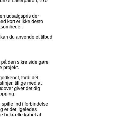
curize Laserpatron, 270
r en udsalgspris der
ed kort er ikke desto
rksomheder.
v kan du anvende et tilbud
 på den sikre side gøre
e projekt.
godkendt, fordi det
njer, tillige med at
dover giver det dig
hopping.
spille ind i forbindelse
g er det ligeledes
ne bekræfte købet af