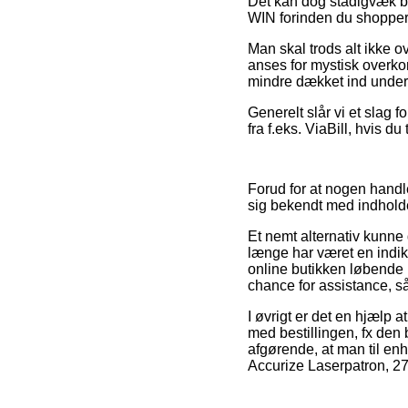
Det kan dog stadigvæk bli
WIN forinden du shopper, s
Man skal trods alt ikke ov
anses for mystisk overkom
mindre dækket ind under
Generelt slår vi et slag 
fra f.eks. ViaBill, hvis 
Forud for at nogen handl
sig bekendt med indholdet
Et nemt alternativ kunne 
længe har været en indik
online butikken løbende
chance for assistance, så
I øvrigt er det en hjælp 
med bestillingen, fx den
afgørende, at man til enh
Accurize Laserpatron, 27