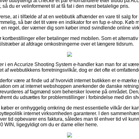
ve udbytterigt at checke et par e-forhandlere efter tilbud på Ac
å du er velinformeret til at få fat i den mest betalelige pris.
erse, at i tilfælde af at en webbutik afhænder en vare til salg fo
melig, så bør det tit være en indikator for en fup e-shop. Køb m
 en regel, der værner dig som køber imod svindlende online vi
for kortbestillinger eller betalinger med mobilen. Som et alternati
du tilstræber at afdrage omkostningerne over et længere tidsrum.
er i en Accurize Shooting System e-handler kan man for at være
 af webbutikkens forretningsvilkår, dog er det ofte et omfattend
derfor være at finde ud af hvorvidt internet butikken er e-mærke 
ation om at internet webshoppen anerkender de danske retningsli
 revurderes af fagmænd som behersker lovene på området. Deru
fremt du udsættes for problemstillinger i forbindelse med din s
at køber er omhyggelig omkring de mest essentielle vilkår der kan 
 byttepolitik internet virksomheden garanterer. I den sammenhæn
ver tid opbevarer ens faktura, således man til enhver tid vil kun
0 WIN, ligegyldigt om du er dame eller herre.