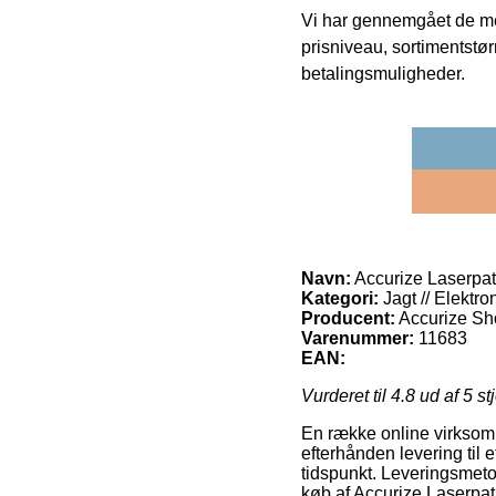
Vi har gennemgået de mes
prisniveau, sortimentstø
betalingsmuligheder.
Navn:
Accurize Laserpa
Kategori:
Jagt // Elektro
Producent:
Accurize Sh
Varenummer:
11683
EAN:
Vurderet til
4.8
ud af 5 st
En række online virksomh
efterhånden levering til e
tidspunkt. Leveringsmeto
køb af Accurize Laserpa