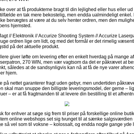
e over at få produkterne bragt til din lejlighed eller hus eller u
tilfælde en tak mere bekostelig, men endda ualmindeligt enkel.
ke benægtes at være at du selv henter ordren, men den mulighed
pens hjemsted.
agt // Elektronik // Accurize Shooting System // Accurize Laserpat
ruge ordren lige om lidt, og med det formål er det rimelig væsent
stid på det aktuelle produkt.
dlere giver løfte om levering efter en enkelt hverdag på mange 
serpatron, 270 WIN, men vær vagtsom da det er påkrævet at bes
unkt, således at de sandsynligvis kan nå at få de nye varer afsen
er hjem.
e på nettet garanterer fragt uden gebyr, men undertiden påkræve
n skal man snuppe den billigste leveringsmodel, der gerne – lig
uer – er at få fragtmanden til at levere din bestilling til et afhent
sk for enhver at søge sig frem til priser på forskellige online but
tem online webshops set sig tvunget til at sænke salgsværdien
 lige så vel som til voksne – kolossalt, og endda nogle gange yde