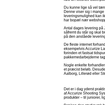
Du kunne lige så vel tænk
Denne viser sig i mange 
leveringsmulighed kan ik
har bopæl nær webshop
Antal dages levering på J
såfremt du står og skal b
på den anslåede levering
De fleste internet forhan
eksempelvis Accurize La
forinden et fastsat tidsp
pakkemedarbejderne tag
Nogle enkelte forhandler
et præcist beløb. Desude
Aalborg, Lillerød eller Str
Det er i dag yderst prakti
af Accurize Shooting Sys
produkter – til juniorer,