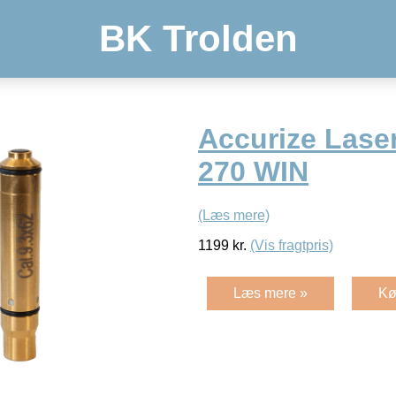
BK Trolden
Accurize Lase
270 WIN
(Læs mere)
1199
kr.
(Vis fragtpris)
Læs mere »
Kø