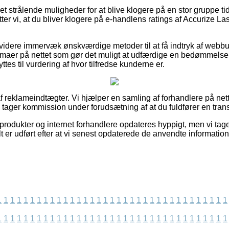
 set strålende muligheder for at blive klogere på en stor gruppe t
tter vi, at du bliver klogere på e-handlens ratings af Accurize L
idere immervæk ønskværdige metoder til at få indtryk af webbu
rmaer på nettet som gør det muligt at udfærdige en bedømmelse
ttes til vurdering af hvor tilfredse kunderne er.
f reklameindtægter. Vi hjælper en samling af forhandlere på nett
g tager kommission under forudsætning af at du fuldfører en tran
rodukter og internet forhandlere opdateres hyppigt, men vi tage
t er udført efter at vi senest opdaterede de anvendte information
1
1
1
1
1
1
1
1
1
1
1
1
1
1
1
1
1
1
1
1
1
1
1
1
1
1
1
1
1
1
1
1
1
1
1
1
1
1
1
1
1
1
1
1
1
1
1
1
1
1
1
1
1
1
1
1
1
1
1
1
1
1
1
1
1
1
1
1
1
1