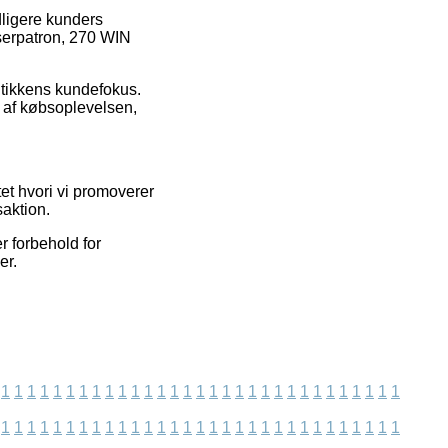
idligere kunders
aserpatron, 270 WIN
tikkens kundefokus.
 af købsoplevelsen,
et hvori vi promoverer
saktion.
r forbehold for
er.
1
1
1
1
1
1
1
1
1
1
1
1
1
1
1
1
1
1
1
1
1
1
1
1
1
1
1
1
1
1
1
1
1
1
1
1
1
1
1
1
1
1
1
1
1
1
1
1
1
1
1
1
1
1
1
1
1
1
1
1
1
1