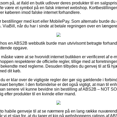
m på, at ifald en butik udlover deres produkter til en salgspris
e være et symbol på en falsk internet webshop. Kortbestillinger e
rer køberen imod falske internet forhandlere.
for bestillinger med kort eller MobilePay. Som alternativ burde du
 ViaBill, når du har i sinde at betale regningen over en længere
 hos en ABS2B webbutik burde man utvivlsomt betragte forhandle
attende opgave.
 måske være at se hvorvidt internet butikken er verificeret af 
ppen respekterer de officielle regler, tillige med at forretningen
 bekendte med reglerne. Desuden tilbydes du genvej til at få hjæ
med dit køb.
du er klar over de vigtigste regler der gør sig gældende i forbi
irmaet benytter. I den forbindelse er det også vigtigt, at man til e
s man senere vil kunne bevidne sin bestilling af ABS2B – NO
 efter produkter til en kvinde eller mand.
facto habile genveje til at se nærmere på en lang række nuværen
år vi et slag for, at du tager et kig på webshoppens ratings a