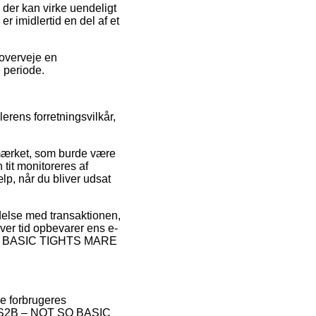
 der kan virke uendeligt
r imidlertid en del af et
 overveje en
 periode.
rens forretningsvilkår,
e-mærket, som burde være
 tit monitoreres af
lp, når du bliver udsat
ndelse med transaktionen,
nhver tid opbevarer ens e-
T SO BASIC TIGHTS MARE
de forbrugeres
f ABS2B – NOT SO BASIC