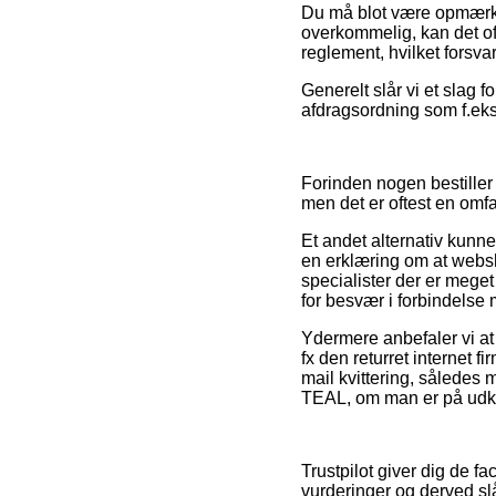
Du må blot være opmærkso
overkommelig, kan det oft
reglement, hvilket forsva
Generelt slår vi et slag 
afdragsordning som f.eks.
Forinden nogen bestiller
men det er oftest en omf
Et andet alternativ kunne
en erklæring om at websho
specialister der er meget
for besvær i forbindelse 
Ydermere anbefaler vi at 
fx den returret internet f
mail kvittering, sålede
TEAL, om man er på udkig
Trustpilot giver dig de 
vurderinger og derved sl