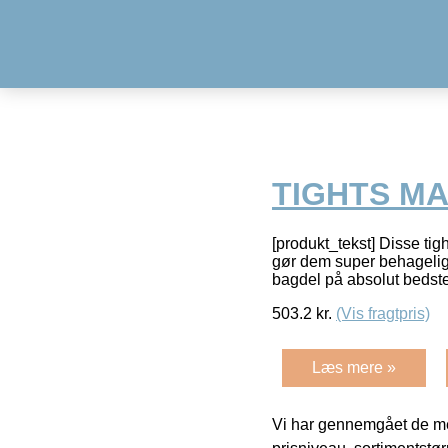
TIGHTS M
[produkt_tekst] Disse tigh
gør dem super behagelige
bagdel på absolut bedst
503.2
kr.
(Vis fragtpris)
Læs mere »
Vi har gennemgået de mes