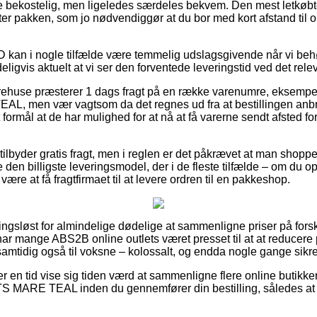
 bekostelig, men ligeledes særdeles bekvem. Den mest letkøbte
ter pakken, som jo nødvendiggør at du bor med kort afstand ti
 kan i nogle tilfælde være temmelig udslagsgivende når vi beh
deligvis aktuelt at vi ser den forventede leveringstid ved det rele
arehuse præsterer 1 dags fragt på en række varenumre, eksem
 men vær vagtsom da det regnes ud fra at bestillingen anbrin
 formål at de har mulighed for at nå at få varerne sendt afsted f
ilbyder gratis fragt, men i reglen er det påkrævet at man shopp
en billigste leveringsmodel, der i de fleste tilfælde – om du op
ære at få fragtfirmaet til at levere ordren til en pakkeshop.
ngsløst for almindelige dødelige at sammenligne priser på forske
har mange ABS2B online outlets været presset til at at reducere
 samtidig også til voksne – kolossalt, og endda nogle gange sikre f
ver en tid vise sig tiden værd at sammenligne flere online butik
ARE TEAL inden du gennemfører din bestilling, således at du