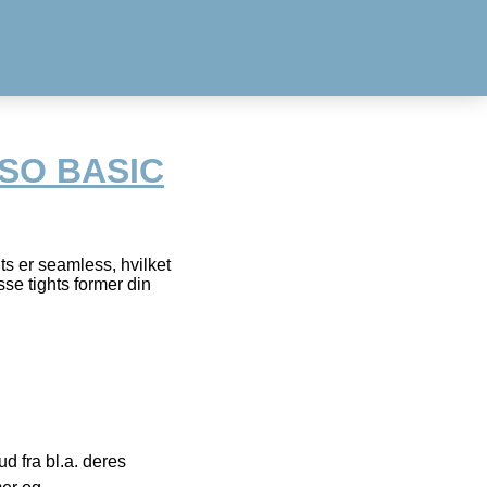
 SO BASIC
hts er seamless, hvilket
se tights former din
 fra bl.a. deres