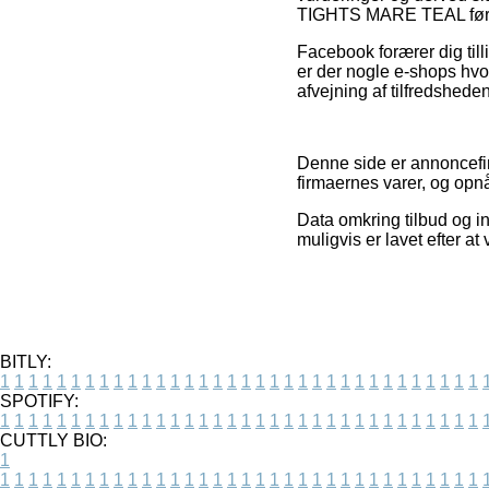
TIGHTS MARE TEAL før d
Facebook forærer dig till
er der nogle e-shops hvor
afvejning af tilfredshed
Denne side er annoncefin
firmaernes varer, og opn
Data omkring tilbud og in
muligvis er lavet efter at
BITLY:
1
1
1
1
1
1
1
1
1
1
1
1
1
1
1
1
1
1
1
1
1
1
1
1
1
1
1
1
1
1
1
1
1
1
SPOTIFY:
1
1
1
1
1
1
1
1
1
1
1
1
1
1
1
1
1
1
1
1
1
1
1
1
1
1
1
1
1
1
1
1
1
1
CUTTLY BIO:
1
1
1
1
1
1
1
1
1
1
1
1
1
1
1
1
1
1
1
1
1
1
1
1
1
1
1
1
1
1
1
1
1
1
1