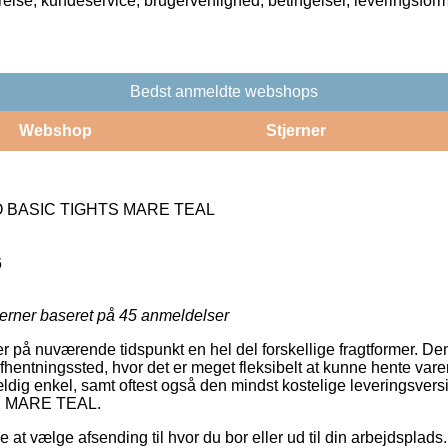
rrelse, kundeservice, brugervenlighed, betingelser, leveringsfor
Bedst anmeldte webshops
Webshop
Stjerner
 BASIC TIGHTS MARE TEAL
6
jerner baseret på
45
anmeldelser
r på nuværende tidspunkt en hel del forskellige fragtformer. De
t afhentningssted, hvor det er meget fleksibelt at kunne hente vare
dig enkel, samt oftest også den mindst kostelige leveringsver
 MARE TEAL.
 at vælge afsending til hvor du bor eller ud til din arbejdsplad