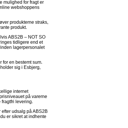
 mulighed for fragt er
l online webshoppens
øver produkterne straks,
vante produkt.
pelvis ABS2B – NOT SO
ges tidligere end et
orinden lagerpersonalet
er for en bestemt sum.
holder sig i Esbjerg,
llige internet
 prisniveauet på varerne
ragtfri levering.
ker efter udsalg på ABS2B
 er sikret at indhente