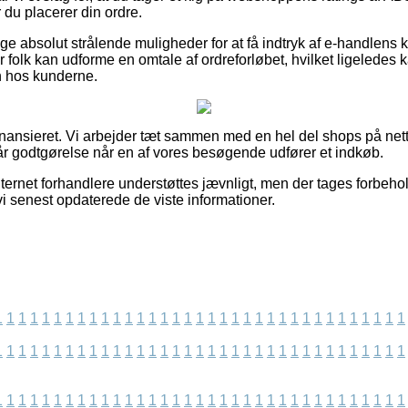
u placerer din ordre.
ige absolut strålende muligheder for at få indtryk af e-handlens k
 folk kan udforme en omtale af ordreforløbet, hvilket ligeledes ka
en hos kunderne.
ansieret. Vi arbejder tæt sammen med en hel del shops på nette
år godtgørelse når en af vores besøgende udfører et indkøb.
ternet forhandlere understøttes jævnligt, men der tages forbehold
 vi senest opdaterede de viste informationer.
1
1
1
1
1
1
1
1
1
1
1
1
1
1
1
1
1
1
1
1
1
1
1
1
1
1
1
1
1
1
1
1
1
1
1
1
1
1
1
1
1
1
1
1
1
1
1
1
1
1
1
1
1
1
1
1
1
1
1
1
1
1
1
1
1
1
1
1
1
1
1
1
1
1
1
1
1
1
1
1
1
1
1
1
1
1
1
1
1
1
1
1
1
1
1
1
1
1
1
1
1
1
1
1
1