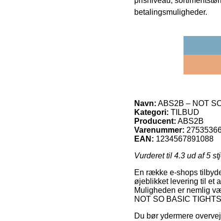
prisniveau, sortimentstø
betalingsmuligheder.
Navn:
ABS2B – NOT SO
Kategori:
TILBUD
Producent:
ABS2B
Varenummer:
2753536
EAN:
1234567891088
Vurderet til
4.3
ud af 5 st
En række e-shops tilbyde
øjeblikket levering til e
Muligheden er nemlig væl
NOT SO BASIC TIGHTS
Du bør ydermere overveje