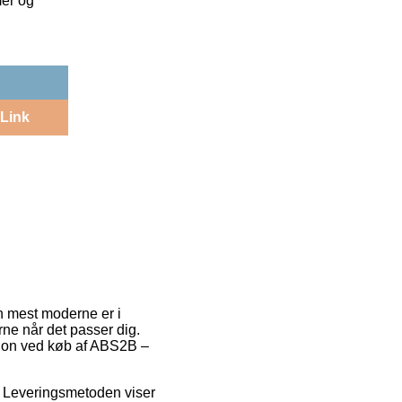
mer og
Link
n mest moderne er i
rne når det passer dig.
sion ved køb af ABS2B –
s. Leveringsmetoden viser