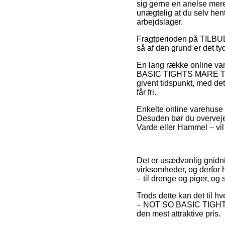
sig gerne en anelse mere
unægtelig at du selv hen
arbejdslager.
Fragtperioden på TILBUD
så af den grund er det ty
En lang række online v
BASIC TIGHTS MARE TEAL,
givent tidspunkt, med det
får fri.
Enkelte online varehuse t
Desuden bør du overveje d
Varde eller Hammel – vil v
Det er usædvanlig gnidni
virksomheder, og derfor 
– til drenge og piger, og
Trods dette kan det til h
– NOT SO BASIC TIGHTS M
den mest attraktive pris.