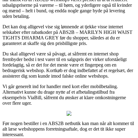
udsalgspriserne på varerne – til børn, og yderligere også til kvinder
og mænd – helt i bund, og endda nogle gange byde på levering
uden betaling.
Det kan dog alligevel vise sig lønnende at tjekke visse internet
selskaber efter rabatkoder på ABS2B – MARILYN HIGH WAIST
TIGHTS DHARMA GREY før du shopper, således at du er
garanteret at skaffe sig den prisbilligste pris.
Du skal alligevel være så påvagt, at såfremt en internet shop
frembyder bedst i test varer til en salgspris der virker uforståeligt
fordelagtig, så er det for det meste være et fingerpeg om en
bedragerisk webshop. Kortkøb er dog indbefattet af et regelsæt, der
assisterer dig som kunde imod falske online webshops.
Vi går generelt ind for handler med kort eller mobilbetaling.
Alternativt kunne du drage nytte af et afbetalingstilbud fra
eksempelvis ViaBill, såfremt du ønsker at klare omkostningerne
over flere uger.
Før nogen bestiller i en ABS2B netbutik kan man når alt kommer til
alt læse webshoppens forretningsaftale, dog er det tit ikke super
interessant.