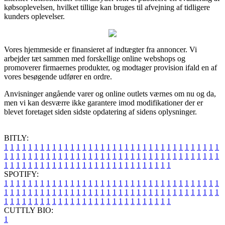
købsoplevelsen, hvilket tillige kan bruges til afvejning af tidligere
kunders oplevelser.
Vores hjemmeside er finansieret af indtægter fra annoncer. Vi
arbejder tæt sammen med forskellige online webshops og
promoverer firmaernes produkter, og modtager provision ifald en af
vores besøgende udfører en ordre.
Anvisninger angående varer og online outlets værnes om nu og da,
men vi kan desværre ikke garantere imod modifikationer der er
blevet foretaget siden sidste opdatering af sidens oplysninger.
BITLY:
1
1
1
1
1
1
1
1
1
1
1
1
1
1
1
1
1
1
1
1
1
1
1
1
1
1
1
1
1
1
1
1
1
1
1
1
1
1
1
1
1
1
1
1
1
1
1
1
1
1
1
1
1
1
1
1
1
1
1
1
1
1
1
1
1
1
1
1
1
1
1
1
1
1
1
1
1
1
1
1
1
1
1
1
1
1
1
1
1
1
1
1
1
1
1
1
1
1
1
1
SPOTIFY:
1
1
1
1
1
1
1
1
1
1
1
1
1
1
1
1
1
1
1
1
1
1
1
1
1
1
1
1
1
1
1
1
1
1
1
1
1
1
1
1
1
1
1
1
1
1
1
1
1
1
1
1
1
1
1
1
1
1
1
1
1
1
1
1
1
1
1
1
1
1
1
1
1
1
1
1
1
1
1
1
1
1
1
1
1
1
1
1
1
1
1
1
1
1
1
1
1
1
1
1
CUTTLY BIO:
1