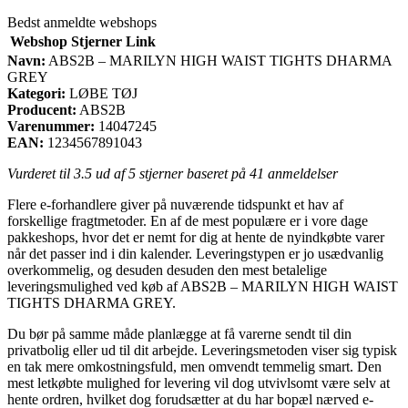
Bedst anmeldte webshops
Webshop
Stjerner
Link
Navn:
ABS2B – MARILYN HIGH WAIST TIGHTS DHARMA
GREY
Kategori:
LØBE TØJ
Producent:
ABS2B
Varenummer:
14047245
EAN:
1234567891043
Vurderet til
3.5
ud af 5 stjerner baseret på
41
anmeldelser
Flere e-forhandlere giver på nuværende tidspunkt et hav af
forskellige fragtmetoder. En af de mest populære er i vore dage
pakkeshops, hvor det er nemt for dig at hente de nyindkøbte varer
når det passer ind i din kalender. Leveringstypen er jo usædvanlig
overkommelig, og desuden desuden den mest betalelige
leveringsmulighed ved køb af ABS2B – MARILYN HIGH WAIST
TIGHTS DHARMA GREY.
Du bør på samme måde planlægge at få varerne sendt til din
privatbolig eller ud til dit arbejde. Leveringsmetoden viser sig typisk
en tak mere omkostningsfuld, men omvendt temmelig smart. Den
mest letkøbte mulighed for levering vil dog utvivlsomt være selv at
hente ordren, hvilket dog forudsætter at du har bopæl nærved e-