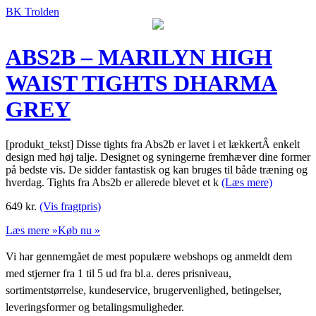
BK Trolden
ABS2B – MARILYN HIGH
WAIST TIGHTS DHARMA
GREY
[produkt_tekst] Disse tights fra Abs2b er lavet i et lækkertÂ enkelt
design med høj talje. Designet og syningerne fremhæver dine former
på bedste vis. De sidder fantastisk og kan bruges til både træning og
hverdag. Tights fra Abs2b er allerede blevet et k
(Læs mere)
649
kr.
(Vis fragtpris)
Læs mere »
Køb nu »
Vi har gennemgået de mest populære webshops og anmeldt dem
med stjerner fra 1 til 5 ud fra bl.a. deres prisniveau,
sortimentstørrelse, kundeservice, brugervenlighed, betingelser,
leveringsformer og betalingsmuligheder.