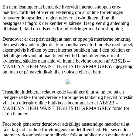
En nem løsning er at bemærke hvorvidt internet shoppen er e-
mærket, fordi det ofte er en erklæring om at online forretningen
forsvarer de opstillede regler, udover at e-butikken af og til
besigtiges af fagfolk der kender vilkårene. Det giver dig anledning
til bistand, ifald du udsættes for udfordringer med din shopping.
Derudover er det prisværdigt at man er oppe på mærkerne omkring
de mest relevante regler der kan håndhæves i forbindelse med købet,
eksempelvis hvilken bytteret internet butikken har. I den relation er
det tillige relevant, at man til enhver tid bibeholder ens e-mail
kvittering, således man altid vil kunne bevidne ordren af ABS2B –
MARILYN HIGH WAIST TIGHTS DHARMA GREY, ligegyldigt
om man er på gaveindkøb til en voksen eller et barn.
Trustpilot indebærer relativt gode løsninger til at se nøjere på en
længere række forhenværende forbrugeres tanker og herved foreslår
vi, at du eftergår online butikkens bedømmelser af ABS2B –
MARILYN HIGH WAIST TIGHTS DHARMA GREY forud for
at du handler.
Facebook genererer derudover adskillige anstændige metoder til at
få et kig ind i online forretningens kundetilfredshed. Her ses endda
internet virksomheder som tilbyder folk at publicere en evaluering af