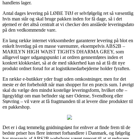
handlens lager.
Antal dages levering på LØBE TØJ er selvfølgelig ret så væsentlig
hvis man står og skal bruge pakken inden for få dage, så i det
øjemed er det altså centralt at vi checker den anslåede leveringsdato
på den vedkommende vare.
En lang række internet virksomheder garanterer levering på blot en
enkelt hverdag på en masse varenumre, eksempelvis ABS2B –
MARILYN HIGH WAIST TIGHTS DHARMA GREY, som
alligevel tager udgangspunkt i at ordren gennemføres inden et
konkret klokkeslæt, så at de med sikkerhed kan nå at få dit nye
produkt ordnet forud for at logistikmedarbejderne holder fyraften.
En række e-butikker yder fragt uden omkostninger, men for det
meste er det forbeholdt når man shopper for en præcis sum. I øvrigt
skal du vælge den mindst kostelige leveringsform, hvilket ofte –
ligegyldigt om man befinder sig nær Odense, Svendborg eller
Støvring – vil være at få fragtmanden til at levere dine produkter til
en pakkeshop.
Det er i dag temmelig gnidningsløst for enhver at finde frem til de
bedste priser hos flere internet forhandlere i Danmark, og følgelig
har massevis af ABS2B webshops været presset til at at reducere